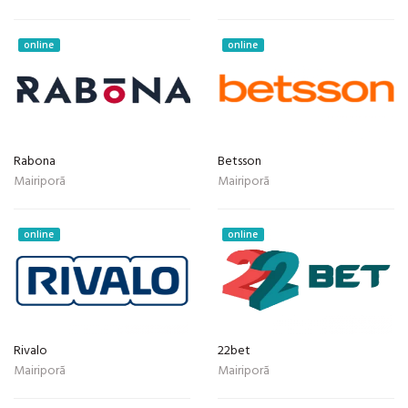
online
online
Rabona
Betsson
Mairiporã
Mairiporã
online
online
Rivalo
22bet
Mairiporã
Mairiporã