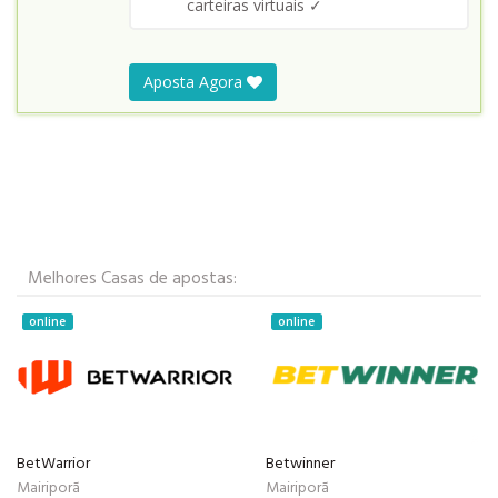
carteiras virtuais ✓
Aposta Agora
Melhores Casas de apostas:
online
online
BetWarrior
Betwinner
Mairiporã
Mairiporã