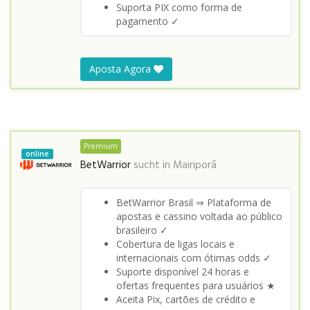
Suporta PIX como forma de
pagamento ✓
Aposta Agora
Premium
online
BetWarrior
sucht in
Mairiporã
BetWarrior Brasil ⇒ Plataforma de
apostas e cassino voltada ao público
brasileiro ✓
Cobertura de ligas locais e
internacionais com ótimas odds ✓
Suporte disponível 24 horas e
ofertas frequentes para usuários ★
Aceita Pix, cartões de crédito e