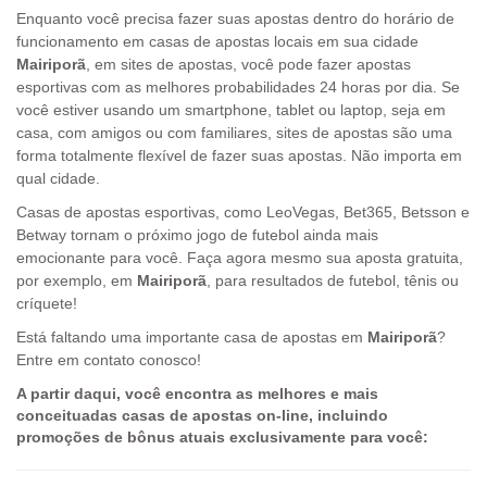
Enquanto você precisa fazer suas apostas dentro do horário de
funcionamento em casas de apostas locais em sua cidade
Mairiporã
, em sites de apostas, você pode fazer apostas
esportivas com as melhores probabilidades 24 horas por dia. Se
você estiver usando um smartphone, tablet ou laptop, seja em
casa, com amigos ou com familiares, sites de apostas são uma
forma totalmente flexível de fazer suas apostas. Não importa em
qual cidade.
Casas de apostas esportivas, como
LeoVegas, Bet365
, Betsson e
Betway tornam o próximo jogo de futebol ainda mais
emocionante para você. Faça agora mesmo sua aposta gratuita,
por exemplo, em
Mairiporã
, para resultados de futebol, tênis ou
críquete!
Está faltando uma importante casa de apostas em
Mairiporã
?
Entre em contato conosco!
A partir daqui, você encontra as melhores e mais
conceituadas casas de apostas on-line, incluindo
promoções de bônus atuais exclusivamente para você: