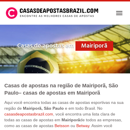
Skip
to
Toggl
main
navig
content
Casas de apostas em
Mairiporã
Casas de apostas na região de Mairiporã, São
Paulo– casas de apostas em Mairiporã
Aqui você encontra todas as casas de apostas esportivas na sua
região de
Mairiporã, São Paulo
e em todo Brasil. No
casasdeapostasbrazil.com
, você encontra uma lista clara de
todas as casas de apostas em
Mairiporã
de todos as empresas,
como as casas de apostas
Betsson
ou
Betway
. Assim você