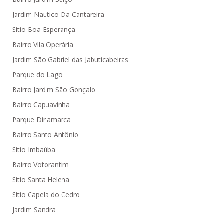
Jardim Nautico Da Cantareira
Sítio Boa Esperança
Bairro Vila Operária
Jardim São Gabriel das Jabuticabeiras
Parque do Lago
Bairro Jardim São Gonçalo
Bairro Capuavinha
Parque Dinamarca
Bairro Santo Antônio
Sítio Imbaúba
Bairro Votorantim
Sítio Santa Helena
Sítio Capela do Cedro
Jardim Sandra