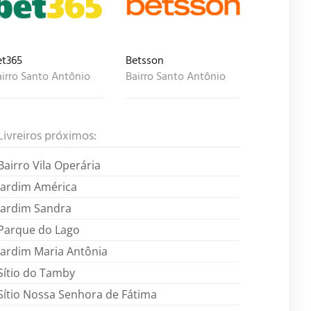
et365
Betsson
airro Santo Antônio
Bairro Santo Antônio
Livreiros próximos:
Bairro Vila Operária
Jardim América
Jardim Sandra
Parque do Lago
Jardim Maria Antônia
ecommends/bwarrior/
Sítio do Tamby
Sítio Nossa Senhora de Fátima