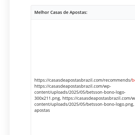
Melhor Casas de Apostas:
https://casasdeapostasbrazil.com/recommends/
b
https://casasdeapostasbrazil.com/wp-
content/uploads/2025/05/betsson-bono-logo-
300x211.png, https://casasdeapostasbrazil.com/w
content/uploads/2025/05/betsson-bono-logo.png,
apostas