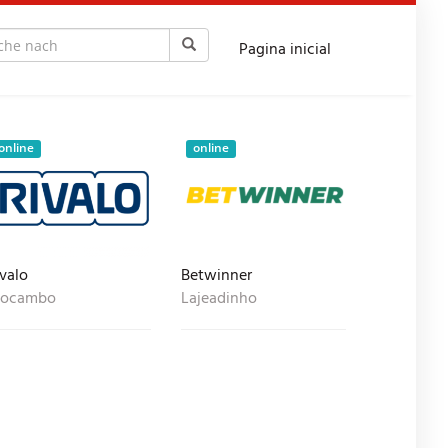
Pagina inicial
online
online
valo
Betwinner
ocambo
Lajeadinho