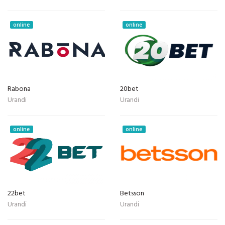
online
online
Rabona
20bet
Urandi
Urandi
online
online
22bet
Betsson
Urandi
Urandi