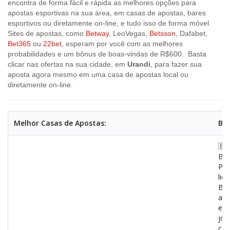
encontra de forma fácil e rápida as melhores opções para
apostas esportivas na sua área, em casas de apostas, bares
esportivos ou diretamente on-line, e tudo isso de forma móvel.
Sites de apostas, como
Betway
, LeoVegas,
Betsson
, Dafabet,
Bet365
ou
22bet
, esperam por você com as melhores
probabilidades e um bônus de boas-vindas de R$600. Basta
clicar nas ofertas na sua cidade, em
Urandi
, para fazer sua
aposta agora mesmo em uma casa de apostas local ou
diretamente on-line.
Melhor Casas de Apostas:
Bô
🇧
Bra
Pla
lic
Bra
apo
esp
jog
cas