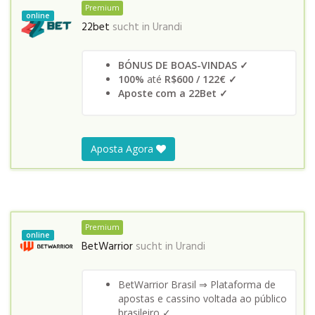
Premium
online
22bet
sucht in
Urandi
BÓNUS DE BOAS-VINDAS ✓
100%
até
R$600 / 122€ ✓
Aposte com a 22Bet ✓
Aposta Agora
Premium
online
BetWarrior
sucht in
Urandi
BetWarrior Brasil ⇒ Plataforma de
apostas e cassino voltada ao público
brasileiro ✓