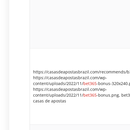
https://casasdeapostasbrazil.com/recommends/b
https://casasdeapostasbrazil.com/wp-
content/uploads/2022/11/
bet365
-bonus-320x240.
https://casasdeapostasbrazil.com/wp-
content/uploads/2022/11/
bet365
-bonus.png, bet
casas de apostas