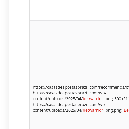
https://casasdeapostasbrazil.com/recommends/bw
https://casasdeapostasbrazil.com/wp-
content/uploads/2025/04/
betwarrior
-long-300x21
https://casasdeapostasbrazil.com/wp-
content/uploads/2025/04/
betwarrior
-long.png,
Be