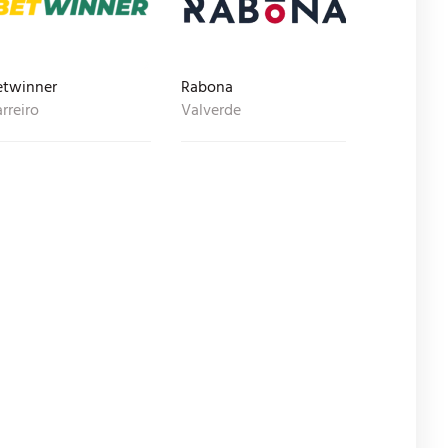
etwinner
Rabona
rreiro
Valverde
ecommends/bwarrior/