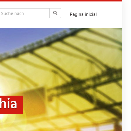
Pagina inicial
hia