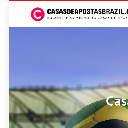
Skip
to
main
content
Cas