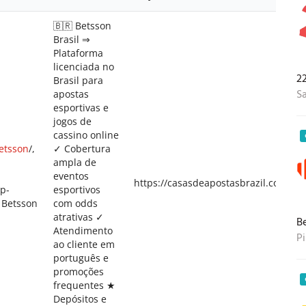
🇧🇷 Betsson
Brasil ⇒
Plataforma
licenciada no
2
Brasil para
S
apostas
esportivas e
jogos de
cassino online
etsson
/,
✓ Cobertura
ampla de
eventos
https://casasdeapostasbrazil.com/r
p-
esportivos
 Betsson
com odds
atrativas ✓
B
Atendimento
Pi
ao cliente em
português e
promoções
frequentes ★
Depósitos e