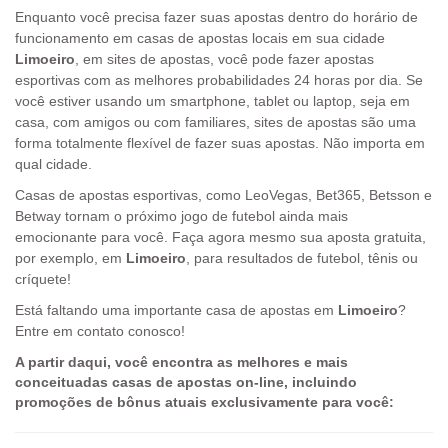
Enquanto você precisa fazer suas apostas dentro do horário de
funcionamento em casas de apostas locais em sua cidade
Limoeiro
, em sites de apostas, você pode fazer apostas
esportivas com as melhores probabilidades 24 horas por dia. Se
você estiver usando um smartphone, tablet ou laptop, seja em
casa, com amigos ou com familiares, sites de apostas são uma
forma totalmente flexível de fazer suas apostas. Não importa em
qual cidade.
Casas de apostas esportivas, como
LeoVegas, Bet365
, Betsson e
Betway tornam o próximo jogo de futebol ainda mais
emocionante para você. Faça agora mesmo sua aposta gratuita,
por exemplo, em
Limoeiro
, para resultados de futebol, tênis ou
críquete!
Está faltando uma importante casa de apostas em
Limoeiro
?
Entre em contato conosco!
A partir daqui, você encontra as melhores e mais
conceituadas casas de apostas on-line, incluindo
promoções de bônus atuais exclusivamente para você: