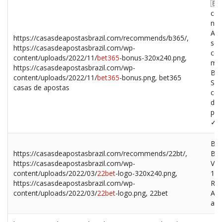
🇧
com
no 
Ap
https://casasdeapostasbrazil.com/recommends/b365/,
seg
https://casasdeapostasbrazil.com/wp-
com
content/uploads/2022/11/
bet365
-bonus-320x240.png,
mun
https://casasdeapostasbrazil.com/wp-
Be
content/uploads/2022/11/
bet365
-bonus.png, bet365
Sup
casas de apostas
co
de
pa
✓
BÓ
https://casasdeapostasbrazil.com/recommends/22bt/,
BO
https://casasdeapostasbrazil.com/wp-
VI
content/uploads/2022/03/
22bet
-logo-320x240.png,
100
https://casasdeapostasbrazil.com/wp-
R$
content/uploads/2022/03/
22bet
-logo.png, 22bet
Ap
a 2