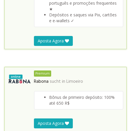
português e promoções frequentes
★
Depósitos e saques via Pix, cartões
e e-wallets ✓
Aposta Agora
Premium
online
Rabona
sucht in
Limoeiro
Bônus de primeiro depósito: 100%
até 650 R$
Aposta Agora