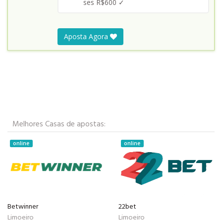
ses R$600 ✓
Aposta Agora
Melhores Casas de apostas:
online
online
Betwinner
22bet
Limoeiro
Limoeiro