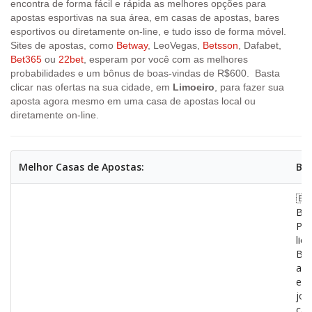
encontra de forma fácil e rápida as melhores opções para
apostas esportivas na sua área, em casas de apostas, bares
esportivos ou diretamente on-line, e tudo isso de forma móvel.
Sites de apostas, como
Betway
, LeoVegas,
Betsson
, Dafabet,
Bet365
ou
22bet
, esperam por você com as melhores
probabilidades e um bônus de boas-vindas de R$600. Basta
clicar nas ofertas na sua cidade, em
Limoeiro
, para fazer sua
aposta agora mesmo em uma casa de apostas local ou
diretamente on-line.
Melhor Casas de Apostas:
Bô
🇧
Bra
Pla
lic
Bra
apo
esp
jog
cas