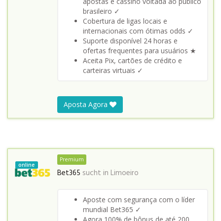
apostas e cassino voltada ao público
brasileiro ✓
Cobertura de ligas locais e
internacionais com ótimas odds ✓
Suporte disponível 24 horas e
ofertas frequentes para usuários ★
Aceita Pix, cartões de crédito e
carteiras virtuais ✓
Aposta Agora
Premium
online
Bet365
sucht in
Limoeiro
Aposte com segurança com o líder
mundial Bet365 ✓
Agora 100% de bônus de até 200