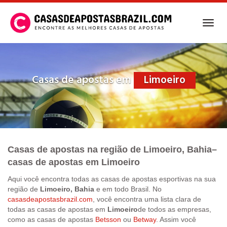
Skip
to
Toggl
main
navig
content
Casas de apostas em
Limoeiro
Casas de apostas na região de Limoeiro, Bahia–
casas de apostas em Limoeiro
Aqui você encontra todas as casas de apostas esportivas na sua
região de
Limoeiro, Bahia
e em todo Brasil. No
casasdeapostasbrazil.com
, você encontra uma lista clara de
todas as casas de apostas em
Limoeiro
de todos as empresas,
como as casas de apostas
Betsson
ou
Betway
. Assim você