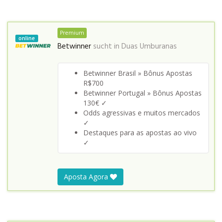
Premium
online
Betwinner
sucht in
Duas Umburanas
Betwinner Brasil » Bônus Apostas
R$700
Betwinner Portugal » Bônus Apostas
130€ ✓
Odds agressivas e muitos mercados
✓
Destaques para as apostas ao vivo
✓
Aposta Agora