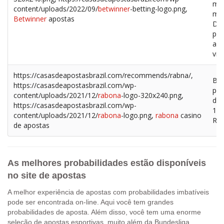
mui
content/uploads/2022/09/
betwinner
-betting-logo.png,
me
Betwinner
apostas
De
par
apo
viv
https://casasdeapostasbrazil.com/recommends/rabna/,
Bô
https://casasdeapostasbrazil.com/wp-
pri
content/uploads/2021/12/
rabona
-logo-320x240.png,
dep
https://casasdeapostasbrazil.com/wp-
100
content/uploads/2021/12/
rabona
-logo.png,
rabona
casino
R$
de apostas
As melhores probabilidades estão disponíveis
no site de apostas
A melhor experiência de apostas com probabilidades imbatíveis
pode ser encontrada on-line. Aqui você tem grandes
probabilidades de aposta. Além disso, você tem uma enorme
seleção de apostas esportivas, muito além da Bundesliga,