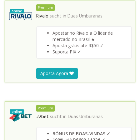
Premium
online
Rivalo
sucht in
Duas Umburanas
Apostar no Rivalo a O líder de
mercado no Brasil ★
Aposta grátis até R$50 ✓
Suporta PIX ✓
Aposta Agora
Premium
online
22bet
sucht in
Duas Umburanas
BÓNUS DE BOAS-VINDAS ✓
100%
até
R$600 / 122€ ✓