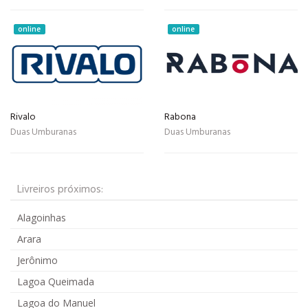
online
online
Rivalo
Rabona
Duas Umburanas
Duas Umburanas
Livreiros próximos:
Alagoinhas
Arara
Jerônimo
Lagoa Queimada
Lagoa do Manuel