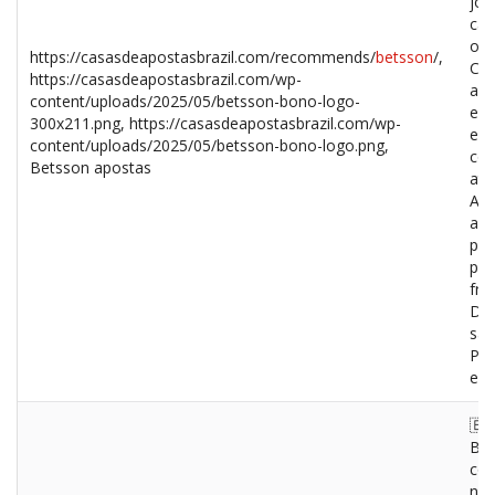
jog
cas
onl
https://casasdeapostasbrazil.com/recommends/
betsson
/,
Cob
https://casasdeapostasbrazil.com/wp-
amp
content/uploads/2025/05/betsson-bono-logo-
eve
300x211.png, https://casasdeapostasbrazil.com/wp-
esp
content/uploads/2025/05/betsson-bono-logo.png,
co
Betsson apostas
atr
Ate
ao 
por
pr
fre
Dep
saq
Pix
e-w
🇧
Bet
com
no 