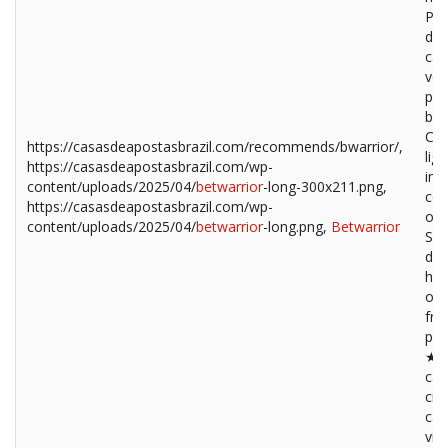
Pla
de 
cas
vol
púb
bra
Cob
https://casasdeapostasbrazil.com/recommends/bwarrior/,
lig
https://casasdeapostasbrazil.com/wp-
int
content/uploads/2025/04/
betwarrior
-long-300x211.png,
co
https://casasdeapostasbrazil.com/wp-
od
content/uploads/2025/04/
betwarrior
-long.png,
Betwarrior
Sup
dis
hor
ofe
fre
par
★ A
car
cré
car
vir