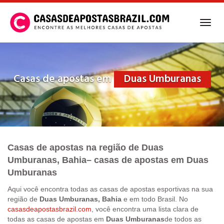
Skip
to
Toggl
main
navig
content
Casas de apostas em
Duas Umburanas
Casas de apostas na região de Duas
Umburanas, Bahia– casas de apostas em Duas
Umburanas
Aqui você encontra todas as casas de apostas esportivas na sua
região de
Duas Umburanas, Bahia
e em todo Brasil. No
casasdeapostasbrazil.com
, você encontra uma lista clara de
todas as casas de apostas em
Duas Umburanas
de todos as