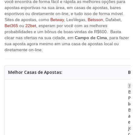
você encontra de forma fácil e rápida as melhores opções para
apostas esportivas na sua área, em casas de apostas, bares
esportivos ou diretamente on-line, e tudo isso de forma móvel.
Sites de apostas, como
Betway
, LeoVegas,
Betsson
, Dafabet,
Bet365
ou
22bet
, esperam por você com as melhores
probabilidades e um bônus de boas-vindas de R$600. Basta
clicar nas ofertas na sua cidade, em
Campo de Cima
, para fazer
sua aposta agora mesmo em uma casa de apostas local ou
diretamente on-line.
Melhor Casas de Apostas:
Bô
🇧
Bra
Pla
lic
Bra
apo
esp
jog
cas