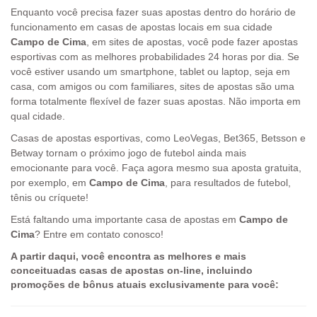
Enquanto você precisa fazer suas apostas dentro do horário de
funcionamento em casas de apostas locais em sua cidade
Campo de Cima
, em sites de apostas, você pode fazer apostas
esportivas com as melhores probabilidades 24 horas por dia. Se
você estiver usando um smartphone, tablet ou laptop, seja em
casa, com amigos ou com familiares, sites de apostas são uma
forma totalmente flexível de fazer suas apostas. Não importa em
qual cidade.
Casas de apostas esportivas, como
LeoVegas, Bet365
, Betsson e
Betway tornam o próximo jogo de futebol ainda mais
emocionante para você. Faça agora mesmo sua aposta gratuita,
por exemplo, em
Campo de Cima
, para resultados de futebol,
tênis ou críquete!
Está faltando uma importante casa de apostas em
Campo de
Cima
? Entre em contato conosco!
A partir daqui, você encontra as melhores e mais
conceituadas casas de apostas on-line, incluindo
promoções de bônus atuais exclusivamente para você: