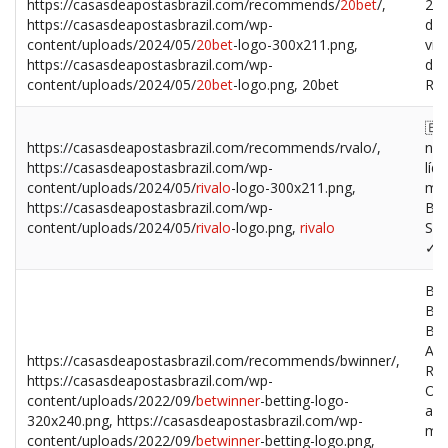
https://casasdeapostasbrazil.com/recommends/
20bet
/,
20b
https://casasdeapostasbrazil.com/wp-
de 
content/uploads/2024/05/
20bet
-logo-300x211.png,
vin
https://casasdeapostasbrazil.com/wp-
dos
content/uploads/2024/05/
20bet
-logo.png, 20bet
R$
🇧
https://casasdeapostasbrazil.com/recommends/rvalo/,
no 
https://casasdeapostasbrazil.com/wp-
líd
content/uploads/2024/05/
rivalo
-logo-300x211.png,
me
https://casasdeapostasbrazil.com/wp-
Bra
content/uploads/2024/05/
rivalo
-logo.png,
rivalo
Sup
✓
Bet
Bra
Bô
Apo
https://casasdeapostasbrazil.com/recommends/bwinner/,
R$
https://casasdeapostasbrazil.com/wp-
Od
content/uploads/2022/09/
betwinner
-betting-logo-
agr
320x240.png, https://casasdeapostasbrazil.com/wp-
mui
content/uploads/2022/09/
betwinner
-betting-logo.png,