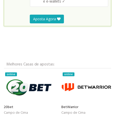
e e-wallets ✓
Aposta Agora
Melhores Casas de apostas:
online
online
20bet
BetWarrior
Campo de Cima
Campo de Cima