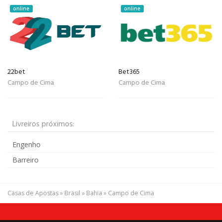
online
online
22bet
Bet365
Campo de Cima
Campo de Cima
Livreiros próximos:
Engenho
Barreiro
Casas de Apostas
»
Brasil
»
Bahia
»
Campo de Cima