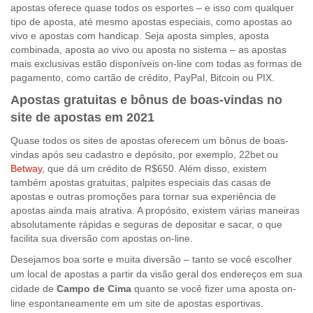
apostas oferece quase todos os esportes – e isso com qualquer
tipo de aposta, até mesmo apostas especiais, como apostas ao
vivo e apostas com handicap. Seja aposta simples, aposta
combinada, aposta ao vivo ou aposta no sistema – as apostas
mais exclusivas estão disponíveis on-line com todas as formas de
pagamento, como cartão de crédito, PayPal, Bitcoin ou PIX.
Apostas gratuitas e bônus de boas-vindas no
site de apostas
em 2021
Quase todos os sites de apostas oferecem um bônus de boas-
vindas após seu cadastro e depósito, por exemplo, 22bet ou
Betway
, que dá um crédito de R$650. Além disso, existem
também apostas gratuitas, palpites especiais das casas de
apostas e outras promoções para tornar sua experiência de
apostas ainda mais atrativa. A propósito, existem várias maneiras
absolutamente rápidas e seguras de depositar e sacar, o que
facilita sua diversão com apostas on-line.
Desejamos boa sorte e muita diversão – tanto se você escolher
um local de apostas a partir da visão geral dos endereços em sua
cidade de
Campo de Cima
quanto se você fizer uma aposta on-
line espontaneamente em um site de apostas esportivas.