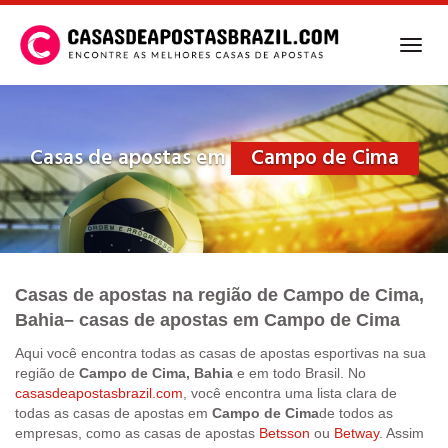
Skip
to
Toggl
main
navig
content
Casas de apostas em
Campo de Cima
Casas de apostas na região de Campo de Cima,
Bahia– casas de apostas em Campo de Cima
Aqui você encontra todas as casas de apostas esportivas na sua
região de
Campo de Cima, Bahia
e em todo Brasil. No
casasdeapostasbrazil.com
, você encontra uma lista clara de
todas as casas de apostas em
Campo de Cima
de todos as
empresas, como as casas de apostas
Betsson
ou
Betway
. Assim