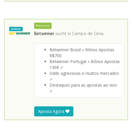
Premium
online
Betwinner
sucht in
Campo de Cima
Betwinner Brasil » Bônus Apostas
R$700
Betwinner Portugal » Bônus Apostas
130€ ✓
Odds agressivas e muitos mercados
✓
Destaques para as apostas ao vivo
✓
Aposta Agora