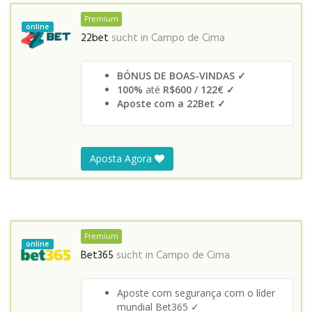
Premium
online
22bet
sucht in
Campo de Cima
BÓNUS DE BOAS-VINDAS ✓
100%
até
R$600 / 122€ ✓
Aposte com a 22Bet ✓
Aposta Agora
Premium
online
Bet365
sucht in
Campo de Cima
Aposte com segurança com o líder
mundial Bet365 ✓