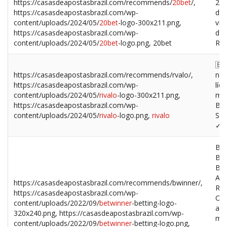
https://casasdeapostasbrazil.com/recommends/
20bet
/,
20b
https://casasdeapostasbrazil.com/wp-
de 
content/uploads/2024/05/
20bet
-logo-300x211.png,
vin
https://casasdeapostasbrazil.com/wp-
dos
content/uploads/2024/05/
20bet
-logo.png, 20bet
R$
🇧
https://casasdeapostasbrazil.com/recommends/rvalo/,
no 
https://casasdeapostasbrazil.com/wp-
líd
content/uploads/2024/05/
rivalo
-logo-300x211.png,
me
https://casasdeapostasbrazil.com/wp-
Bra
content/uploads/2024/05/
rivalo
-logo.png,
rivalo
Sup
✓
Bet
Bra
Bô
Apo
https://casasdeapostasbrazil.com/recommends/bwinner/,
R$
https://casasdeapostasbrazil.com/wp-
Od
content/uploads/2022/09/
betwinner
-betting-logo-
agr
320x240.png, https://casasdeapostasbrazil.com/wp-
mui
content/uploads/2022/09/
betwinner
-betting-logo.png,