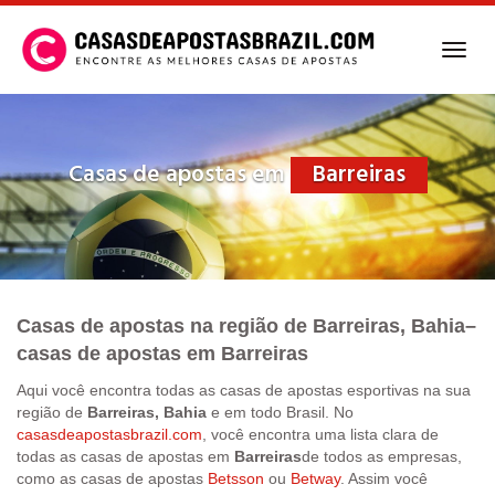
Skip
to
Toggl
main
navig
content
Casas de apostas em
Barreiras
Casas de apostas na região de Barreiras, Bahia–
casas de apostas em Barreiras
Aqui você encontra todas as casas de apostas esportivas na sua
região de
Barreiras, Bahia
e em todo Brasil. No
casasdeapostasbrazil.com
, você encontra uma lista clara de
todas as casas de apostas em
Barreiras
de todos as empresas,
como as casas de apostas
Betsson
ou
Betway
. Assim você