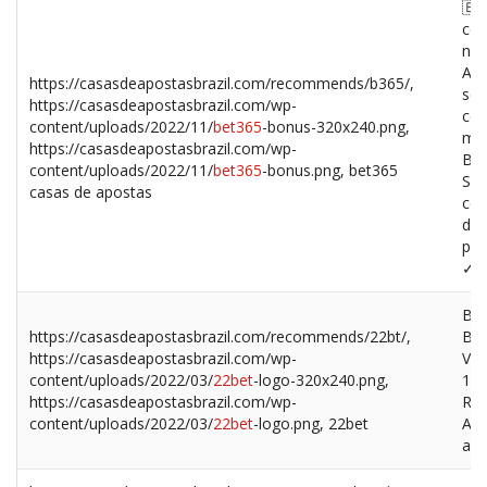
🇧
com
no 
Ap
https://casasdeapostasbrazil.com/recommends/b365/,
seg
https://casasdeapostasbrazil.com/wp-
com
content/uploads/2022/11/
bet365
-bonus-320x240.png,
mun
https://casasdeapostasbrazil.com/wp-
Be
content/uploads/2022/11/
bet365
-bonus.png, bet365
Sup
casas de apostas
co
de
pa
✓
BÓ
https://casasdeapostasbrazil.com/recommends/22bt/,
BO
https://casasdeapostasbrazil.com/wp-
VI
content/uploads/2022/03/
22bet
-logo-320x240.png,
100
https://casasdeapostasbrazil.com/wp-
R$
content/uploads/2022/03/
22bet
-logo.png, 22bet
Ap
a 2