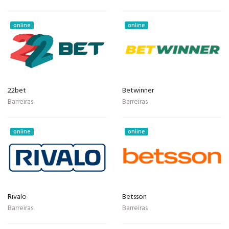
online
online
22bet
Betwinner
Barreiras
Barreiras
online
online
Rivalo
Betsson
Barreiras
Barreiras