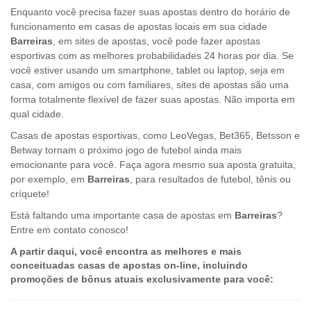
Enquanto você precisa fazer suas apostas dentro do horário de
funcionamento em casas de apostas locais em sua cidade
Barreiras
, em sites de apostas, você pode fazer apostas
esportivas com as melhores probabilidades 24 horas por dia. Se
você estiver usando um smartphone, tablet ou laptop, seja em
casa, com amigos ou com familiares, sites de apostas são uma
forma totalmente flexível de fazer suas apostas. Não importa em
qual cidade.
Casas de apostas esportivas, como
LeoVegas, Bet365
, Betsson e
Betway tornam o próximo jogo de futebol ainda mais
emocionante para você. Faça agora mesmo sua aposta gratuita,
por exemplo, em
Barreiras
, para resultados de futebol, tênis ou
críquete!
Está faltando uma importante casa de apostas em
Barreiras
?
Entre em contato conosco!
A partir daqui, você encontra as melhores e mais
conceituadas casas de apostas on-line, incluindo
promoções de bônus atuais exclusivamente para você: