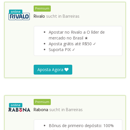
Premium
online
Rivalo
sucht in
Barreiras
Apostar no Rivalo a O líder de
mercado no Brasil ★
Aposta grátis até R$50 ✓
Suporta PIX ✓
Aposta Agora
Premium
online
Rabona
sucht in
Barreiras
Bônus de primeiro depósito: 100%