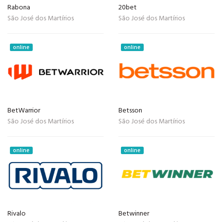
Rabona
20bet
São José dos Martírios
São José dos Martírios
online
online
BetWarrior
Betsson
São José dos Martírios
São José dos Martírios
online
online
Rivalo
Betwinner