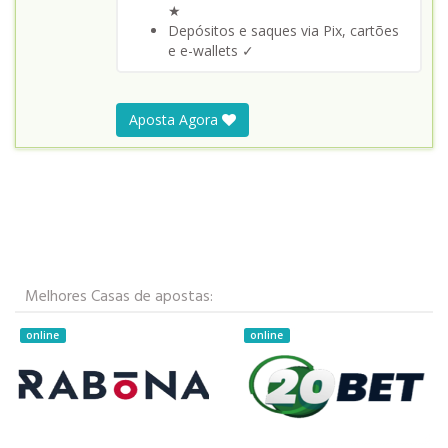
★
Depósitos e saques via Pix, cartões
e e-wallets ✓
Aposta Agora
Melhores Casas de apostas:
online
online