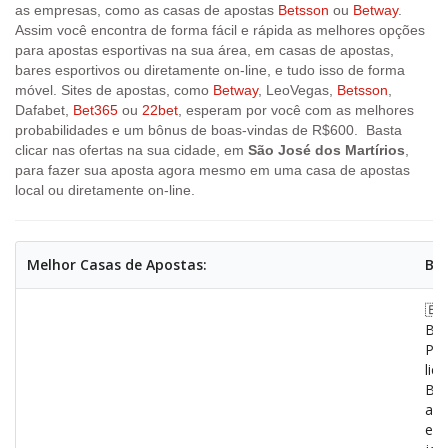
as empresas, como as casas de apostas
Betsson
ou
Betway
.
Assim você encontra de forma fácil e rápida as melhores opções
para apostas esportivas na sua área, em casas de apostas,
bares esportivos ou diretamente on-line, e tudo isso de forma
móvel. Sites de apostas, como
Betway
, LeoVegas,
Betsson
,
Dafabet,
Bet365
ou
22bet
, esperam por você com as melhores
probabilidades e um bônus de boas-vindas de R$600. Basta
clicar nas ofertas na sua cidade, em
São José dos Martírios
,
para fazer sua aposta agora mesmo em uma casa de apostas
local ou diretamente on-line.
Melhor Casas de Apostas:
Bô
🇧
Bra
Pla
lic
Bra
apo
esp