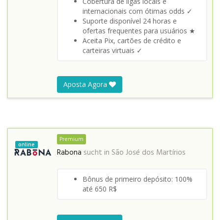
Cobertura de ligas locais e
internacionais com ótimas odds ✓
Suporte disponível 24 horas e
ofertas frequentes para usuários ★
Aceita Pix, cartões de crédito e
carteiras virtuais ✓
Aposta Agora
Premium
online
Rabona
sucht in
São José dos Martírios
Bônus de primeiro depósito: 100%
até 650 R$