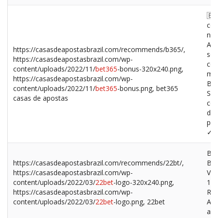
🇧
com
no 
Ap
https://casasdeapostasbrazil.com/recommends/b365/,
seg
https://casasdeapostasbrazil.com/wp-
com
content/uploads/2022/11/
bet365
-bonus-320x240.png,
mun
https://casasdeapostasbrazil.com/wp-
Be
content/uploads/2022/11/
bet365
-bonus.png, bet365
Sup
casas de apostas
co
de
pa
✓
BÓ
https://casasdeapostasbrazil.com/recommends/22bt/,
BO
https://casasdeapostasbrazil.com/wp-
VI
content/uploads/2022/03/
22bet
-logo-320x240.png,
100
https://casasdeapostasbrazil.com/wp-
R$
content/uploads/2022/03/
22bet
-logo.png, 22bet
Ap
a 2