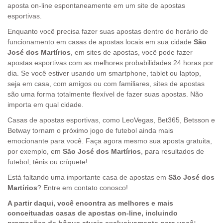
aposta on-line espontaneamente em um site de apostas
esportivas.
Enquanto você precisa fazer suas apostas dentro do horário de
funcionamento em casas de apostas locais em sua cidade
São
José dos Martírios
, em sites de apostas, você pode fazer
apostas esportivas com as melhores probabilidades 24 horas por
dia. Se você estiver usando um smartphone, tablet ou laptop,
seja em casa, com amigos ou com familiares, sites de apostas
são uma forma totalmente flexível de fazer suas apostas. Não
importa em qual cidade.
Casas de apostas esportivas, como
LeoVegas, Bet365
, Betsson e
Betway tornam o próximo jogo de futebol ainda mais
emocionante para você. Faça agora mesmo sua aposta gratuita,
por exemplo, em
São José dos Martírios
, para resultados de
futebol, tênis ou críquete!
Está faltando uma importante casa de apostas em
São José dos
Martírios
? Entre em contato conosco!
A partir daqui, você encontra as melhores e mais
conceituadas casas de apostas on-line, incluindo