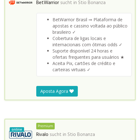
BetWarrior
sucht in
Stio Bonanza
BetWarrior Brasil ⇒ Plataforma de
apostas e cassino voltada ao público
brasileiro ✓
Cobertura de ligas locais e
internacionais com ótimas odds ✓
Suporte disponível 24 horas e
ofertas frequentes para usuários ★
Aceita Pix, cartões de crédito e
carteiras virtuais ✓
Aposta Agora
Premium
online
Rivalo
sucht in
Stio Bonanza