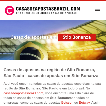
Skip
to
Toggl
main
navig
content
Casas de apostas em
Stio Bonanza
Casas de apostas na região de Stio Bonanza,
São Paulo– casas de apostas em Stio Bonanza
Aqui você encontra todas as casas de apostas esportivas na sua
região de
Stio Bonanza, São Paulo
e em todo Brasil. No
casasdeapostasbrazil.com
, você encontra uma lista clara de
todas as casas de apostas em
Stio Bonanza
de todos as
empresas, como as casas de apostas
Betsson
ou
Betway
. Assim