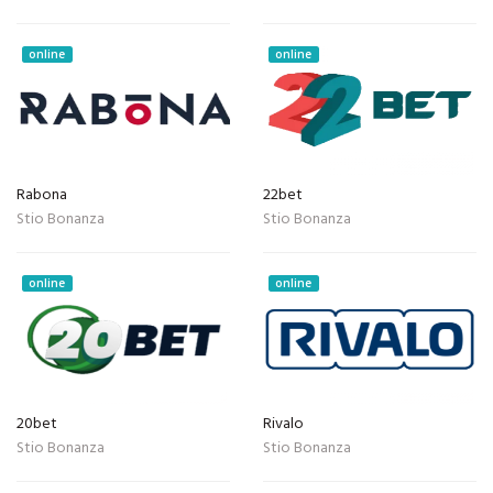
online
online
Rabona
22bet
Stio Bonanza
Stio Bonanza
online
online
20bet
Rivalo
Stio Bonanza
Stio Bonanza