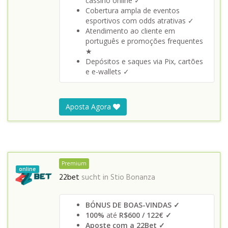
cassino online ✓
Cobertura ampla de eventos
esportivos com odds atrativas ✓
Atendimento ao cliente em
português e promoções frequentes
★
Depósitos e saques via Pix, cartões
e e-wallets ✓
Aposta Agora
Premium
online
22bet
sucht in
Stio Bonanza
BÓNUS DE BOAS-VINDAS ✓
100%
até
R$600 / 122€ ✓
Aposte com a 22Bet ✓