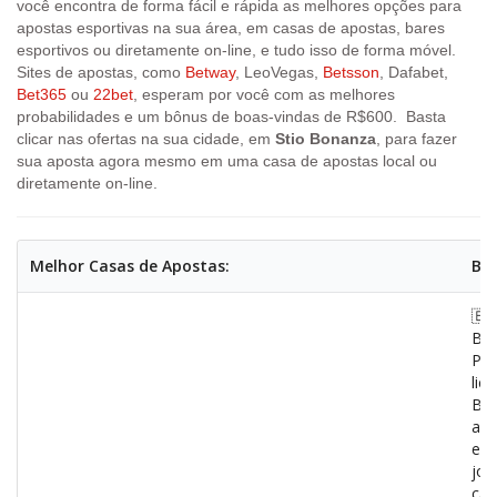
você encontra de forma fácil e rápida as melhores opções para
apostas esportivas na sua área, em casas de apostas, bares
esportivos ou diretamente on-line, e tudo isso de forma móvel.
Sites de apostas, como
Betway
, LeoVegas,
Betsson
, Dafabet,
Bet365
ou
22bet
, esperam por você com as melhores
probabilidades e um bônus de boas-vindas de R$600. Basta
clicar nas ofertas na sua cidade, em
Stio Bonanza
, para fazer
sua aposta agora mesmo em uma casa de apostas local ou
diretamente on-line.
Melhor Casas de Apostas:
Bô
🇧
Bra
Pla
lic
Bra
apo
esp
jog
cas