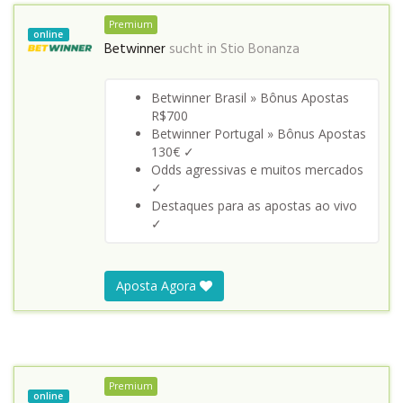
Premium
online
Betwinner
sucht in
Stio Bonanza
Betwinner Brasil » Bônus Apostas
R$700
Betwinner Portugal » Bônus Apostas
130€ ✓
Odds agressivas e muitos mercados
✓
Destaques para as apostas ao vivo
✓
Aposta Agora
Premium
online