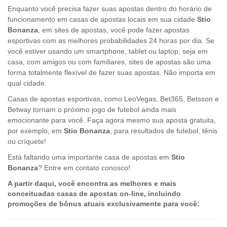
Enquanto você precisa fazer suas apostas dentro do horário de
funcionamento em casas de apostas locais em sua cidade
Stio
Bonanza
, em sites de apostas, você pode fazer apostas
esportivas com as melhores probabilidades 24 horas por dia. Se
você estiver usando um smartphone, tablet ou laptop, seja em
casa, com amigos ou com familiares, sites de apostas são uma
forma totalmente flexível de fazer suas apostas. Não importa em
qual cidade.
Casas de apostas esportivas, como
LeoVegas, Bet365
, Betsson e
Betway tornam o próximo jogo de futebol ainda mais
emocionante para você. Faça agora mesmo sua aposta gratuita,
por exemplo, em
Stio Bonanza
, para resultados de futebol, tênis
ou críquete!
Está faltando uma importante casa de apostas em
Stio
Bonanza
? Entre em contato conosco!
A partir daqui, você encontra as melhores e mais
conceituadas casas de apostas on-line, incluindo
promoções de bônus atuais exclusivamente para você: