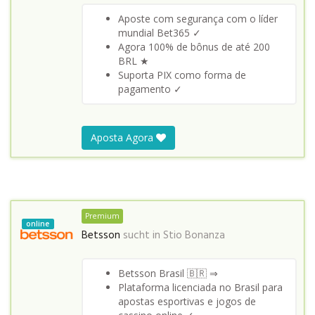
Aposte com segurança com o líder
mundial Bet365 ✓
Agora 100% de bônus de até 200
BRL ★
Suporta PIX como forma de
pagamento ✓
Aposta Agora
Premium
online
Betsson
sucht in
Stio Bonanza
Betsson Brasil 🇧🇷 ⇒
Plataforma licenciada no Brasil para
apostas esportivas e jogos de