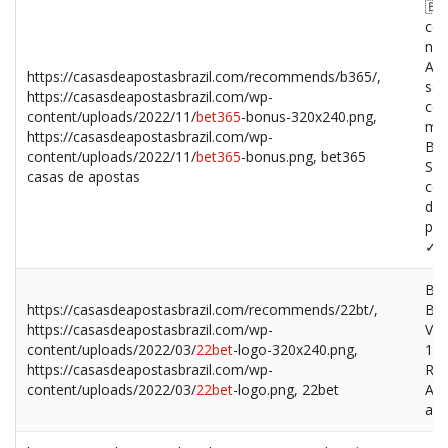
🇧
com
no 
Ap
https://casasdeapostasbrazil.com/recommends/b365/,
seg
https://casasdeapostasbrazil.com/wp-
com
content/uploads/2022/11/
bet365
-bonus-320x240.png,
mun
https://casasdeapostasbrazil.com/wp-
Be
content/uploads/2022/11/
bet365
-bonus.png, bet365
Sup
casas de apostas
co
de
pa
✓
BÓ
https://casasdeapostasbrazil.com/recommends/22bt/,
BO
https://casasdeapostasbrazil.com/wp-
VI
content/uploads/2022/03/
22bet
-logo-320x240.png,
100
https://casasdeapostasbrazil.com/wp-
R$
content/uploads/2022/03/
22bet
-logo.png, 22bet
Ap
a 2