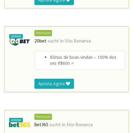
Premium
online
20bet
sucht in
Stio Bonanza
Bônus de boas-vindas – 100% dos
ses R$600 ✓
Aposta Agora
Premium
online
Bet365
sucht in
Stio Bonanza