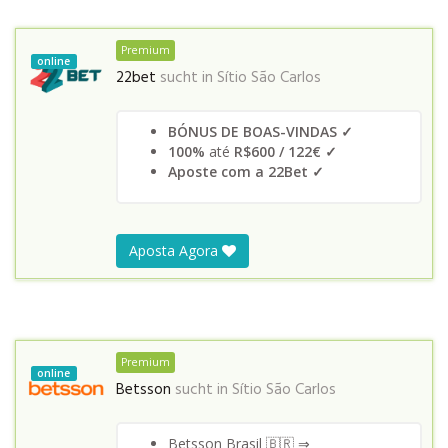
Premium
online
22bet
sucht in
Sítio São Carlos
BÓNUS DE BOAS-VINDAS ✓
100%
até
R$600 / 122€ ✓
Aposte com a 22Bet ✓
Aposta Agora
Premium
online
Betsson
sucht in
Sítio São Carlos
Betsson Brasil 🇧🇷 ⇒