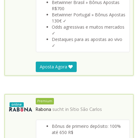
Betwinner Brasil » Bônus Apostas
R$700
Betwinner Portugal » Bônus Apostas
130€ ✓
Odds agressivas e muitos mercados
✓
Destaques para as apostas ao vivo
✓
Aposta Agora
Premium
online
Rabona
sucht in
Sítio São Carlos
Bônus de primeiro depósito: 100%
até 650 R$