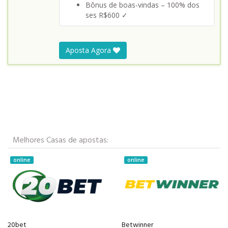
Bônus de boas-vindas – 100% dos
ses R$600 ✓
Aposta Agora
Melhores Casas de apostas:
online
online
20bet
Betwinner