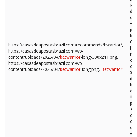
Pla
de 
cas
vol
púb
bra
Cob
https://casasdeapostasbrazil.com/recommends/bwarrior/,
lig
https://casasdeapostasbrazil.com/wp-
int
content/uploads/2025/04/
betwarrior
-long-300x211.png,
co
https://casasdeapostasbrazil.com/wp-
od
content/uploads/2025/04/
betwarrior
-long.png,
Betwarrior
Sup
dis
hor
ofe
fre
par
★ A
car
cré
car
vir