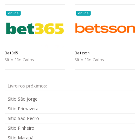
online
online
Bet365
Betsson
Sítio São Carlos
Sítio São Carlos
Livreiros próximos:
Sítio São Jorge
Sítio Primavera
Sítio São Pedro
Sítio Pinheiro
Sítio Marapá