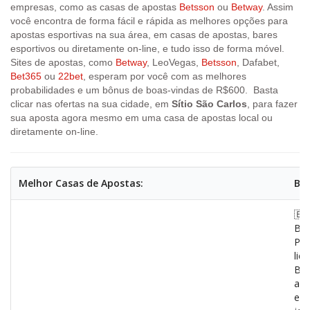
empresas, como as casas de apostas
Betsson
ou
Betway
. Assim
você encontra de forma fácil e rápida as melhores opções para
apostas esportivas na sua área, em casas de apostas, bares
esportivos ou diretamente on-line, e tudo isso de forma móvel.
Sites de apostas, como
Betway
, LeoVegas,
Betsson
, Dafabet,
Bet365
ou
22bet
, esperam por você com as melhores
probabilidades e um bônus de boas-vindas de R$600. Basta
clicar nas ofertas na sua cidade, em
Sítio São Carlos
, para fazer
sua aposta agora mesmo em uma casa de apostas local ou
diretamente on-line.
Melhor Casas de Apostas:
Bô
🇧
Bra
Pla
lic
Bra
apo
esp