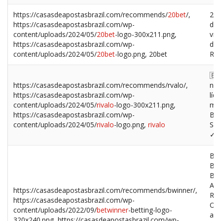
https://casasdeapostasbrazil.com/recommends/
20bet
/,
20b
https://casasdeapostasbrazil.com/wp-
de 
content/uploads/2024/05/
20bet
-logo-300x211.png,
vin
https://casasdeapostasbrazil.com/wp-
dos
content/uploads/2024/05/
20bet
-logo.png, 20bet
R$
🇧
https://casasdeapostasbrazil.com/recommends/rvalo/,
no 
https://casasdeapostasbrazil.com/wp-
líd
content/uploads/2024/05/
rivalo
-logo-300x211.png,
me
https://casasdeapostasbrazil.com/wp-
Bra
content/uploads/2024/05/
rivalo
-logo.png,
rivalo
Sup
✓
Bet
Bra
Bô
Apo
https://casasdeapostasbrazil.com/recommends/bwinner/,
R$
https://casasdeapostasbrazil.com/wp-
Od
content/uploads/2022/09/
betwinner
-betting-logo-
agr
320x240.png, https://casasdeapostasbrazil.com/wp-