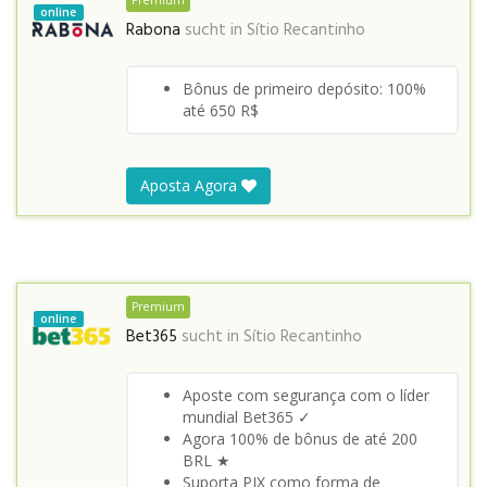
Premium
online
Rabona
sucht in
Sítio Recantinho
Bônus de primeiro depósito: 100%
até 650 R$
Aposta Agora
Premium
online
Bet365
sucht in
Sítio Recantinho
Aposte com segurança com o líder
mundial Bet365 ✓
Agora 100% de bônus de até 200
BRL ★
Suporta PIX como forma de