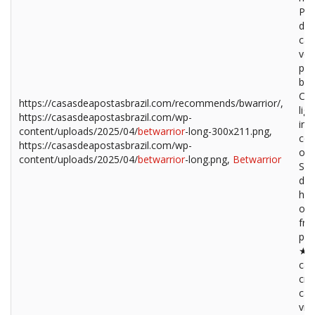
Pla
de 
cas
vol
púb
bra
Cob
https://casasdeapostasbrazil.com/recommends/bwarrior/,
lig
https://casasdeapostasbrazil.com/wp-
int
content/uploads/2025/04/
betwarrior
-long-300x211.png,
co
https://casasdeapostasbrazil.com/wp-
od
content/uploads/2025/04/
betwarrior
-long.png,
Betwarrior
Sup
dis
hor
ofe
fre
par
★ A
car
cré
car
vir