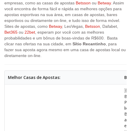
empresas, como as casas de apostas
Betsson
ou
Betway
. Assim
você encontra de forma fácil e rápida as melhores opções para
apostas esportivas na sua área, em casas de apostas, bares
esportivos ou diretamente on-line, e tudo isso de forma móvel.
Sites de apostas, como
Betway
, LeoVegas,
Betsson
, Dafabet,
Bet365
ou
22bet
, esperam por você com as melhores
probabilidades e um bônus de boas-vindas de R$600. Basta
clicar nas ofertas na sua cidade, em
Sítio Recantinho
, para
fazer sua aposta agora mesmo em uma casa de apostas local ou
diretamente on-line.
Melhor Casas de Apostas:
Bô
🇧
Bra
Pla
lic
Bra
apo
esp