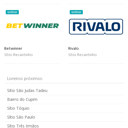
online
online
Betwinner
Rivalo
Sítio Recantinho
Sítio Recantinho
Livreiros próximos:
Sítio São Judas Tadeu
Bairro do Cupim
Sítio Tóquio
Sítio São Paulo
Sítio Três Irmãos