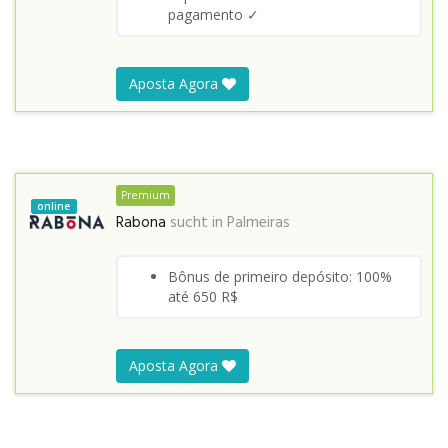
pagamento ✓
Aposta Agora
Premium
online
Rabona
sucht in
Palmeiras
Bônus de primeiro depósito: 100%
até 650 R$
Aposta Agora