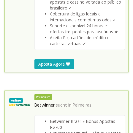
apostas e cassino voltada ao público
brasileiro ✓
Cobertura de ligas locais e
internacionais com ótimas odds ✓
Suporte disponível 24 horas e
ofertas frequentes para usuários ★
Aceita Pix, cartões de crédito e
carteiras virtuais ✓
Aposta Agora
Premium
online
Betwinner
sucht in
Palmeiras
Betwinner Brasil » Bônus Apostas
R$700