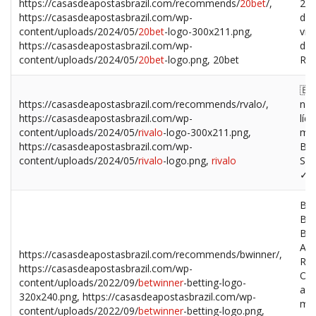
https://casasdeapostasbrazil.com/recommends/
20bet
/,
20b
https://casasdeapostasbrazil.com/wp-
de 
content/uploads/2024/05/
20bet
-logo-300x211.png,
vin
https://casasdeapostasbrazil.com/wp-
dos
content/uploads/2024/05/
20bet
-logo.png, 20bet
R$
🇧
https://casasdeapostasbrazil.com/recommends/rvalo/,
no 
https://casasdeapostasbrazil.com/wp-
líd
content/uploads/2024/05/
rivalo
-logo-300x211.png,
me
https://casasdeapostasbrazil.com/wp-
Bra
content/uploads/2024/05/
rivalo
-logo.png,
rivalo
Sup
✓
Bet
Bra
Bô
Apo
https://casasdeapostasbrazil.com/recommends/bwinner/,
R$
https://casasdeapostasbrazil.com/wp-
Od
content/uploads/2022/09/
betwinner
-betting-logo-
agr
320x240.png, https://casasdeapostasbrazil.com/wp-
mui
content/uploads/2022/09/
betwinner
-betting-logo.png,