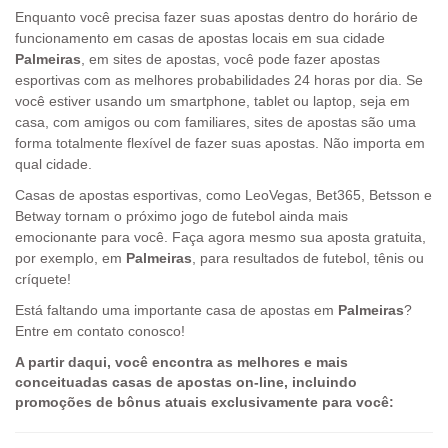
Enquanto você precisa fazer suas apostas dentro do horário de
funcionamento em casas de apostas locais em sua cidade
Palmeiras
, em sites de apostas, você pode fazer apostas
esportivas com as melhores probabilidades 24 horas por dia. Se
você estiver usando um smartphone, tablet ou laptop, seja em
casa, com amigos ou com familiares, sites de apostas são uma
forma totalmente flexível de fazer suas apostas. Não importa em
qual cidade.
Casas de apostas esportivas, como
LeoVegas, Bet365
, Betsson e
Betway tornam o próximo jogo de futebol ainda mais
emocionante para você. Faça agora mesmo sua aposta gratuita,
por exemplo, em
Palmeiras
, para resultados de futebol, tênis ou
críquete!
Está faltando uma importante casa de apostas em
Palmeiras
?
Entre em contato conosco!
A partir daqui, você encontra as melhores e mais
conceituadas casas de apostas on-line, incluindo
promoções de bônus atuais exclusivamente para você: