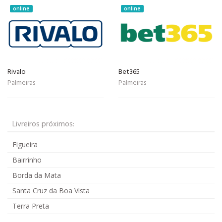
online
online
Rivalo
Bet365
Palmeiras
Palmeiras
Livreiros próximos:
Figueira
Bairrinho
Borda da Mata
Santa Cruz da Boa Vista
Terra Preta