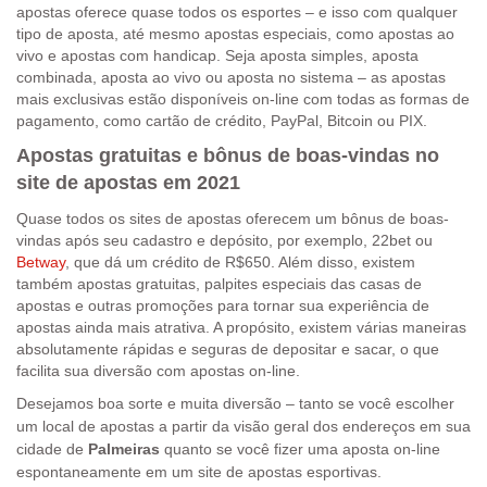
apostas oferece quase todos os esportes – e isso com qualquer
tipo de aposta, até mesmo apostas especiais, como apostas ao
vivo e apostas com handicap. Seja aposta simples, aposta
combinada, aposta ao vivo ou aposta no sistema – as apostas
mais exclusivas estão disponíveis on-line com todas as formas de
pagamento, como cartão de crédito, PayPal, Bitcoin ou PIX.
Apostas gratuitas e bônus de boas-vindas no
site de apostas
em 2021
Quase todos os sites de apostas oferecem um bônus de boas-
vindas após seu cadastro e depósito, por exemplo, 22bet ou
Betway
, que dá um crédito de R$650. Além disso, existem
também apostas gratuitas, palpites especiais das casas de
apostas e outras promoções para tornar sua experiência de
apostas ainda mais atrativa. A propósito, existem várias maneiras
absolutamente rápidas e seguras de depositar e sacar, o que
facilita sua diversão com apostas on-line.
Desejamos boa sorte e muita diversão – tanto se você escolher
um local de apostas a partir da visão geral dos endereços em sua
cidade de
Palmeiras
quanto se você fizer uma aposta on-line
espontaneamente em um site de apostas esportivas.