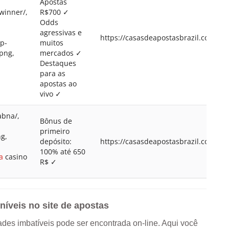
Apostas
winner/,
R$700 ✓
Odds
agressivas e
https://casasdeapostasbrazil.com/r
p-
muitos
.png,
mercados ✓
Destaques
para as
apostas ao
vivo ✓
abna/,
Bônus de
primeiro
g,
depósito:
https://casasdeapostasbrazil.com/r
100% até 650
a
casino
R$ ✓
níveis no site de apostas
des imbatíveis pode ser encontrada on-line. Aqui você