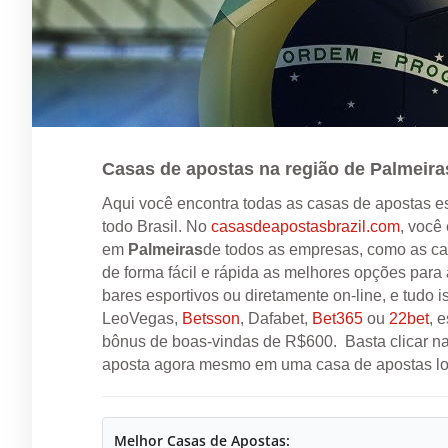
Casas de apostas na região de Palmeira
Aqui você encontra todas as casas de apostas e
todo Brasil. No
casasdeapostasbrazil.com
, você
em
Palmeiras
de todos as empresas, como as c
de forma fácil e rápida as melhores opções para
bares esportivos ou diretamente on-line, e tudo 
LeoVegas,
Betsson
, Dafabet,
Bet365
ou
22bet
, 
bônus de boas-vindas de R$600. Basta clicar na
aposta agora mesmo em uma casa de apostas loc
Melhor Casas de Apostas: