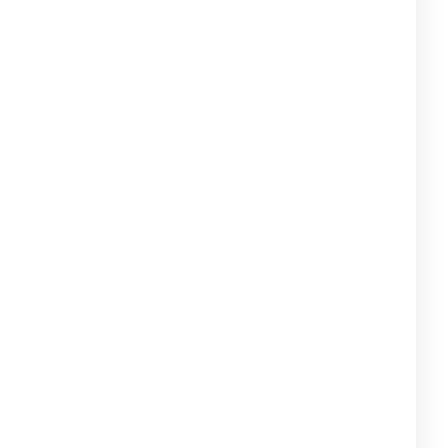
ecommends/bwinner/
ecommends/rabna/