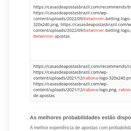
https://casasdeapostasbrazil.com/recommends/b
https://casasdeapostasbrazil.com/wp-
content/uploads/2022/09/
betwinner
-betting-logo-
320x240.png, https://casasdeapostasbrazil.com/w
content/uploads/2022/09/
betwinner
-betting-logo
Betwinner
apostas
https://casasdeapostasbrazil.com/recommends/r
https://casasdeapostasbrazil.com/wp-
content/uploads/2021/12/
rabona
-logo-320x240.pn
https://casasdeapostasbrazil.com/wp-
content/uploads/2021/12/
rabona
-logo.png,
rabon
de apostas
As melhores probabilidades estão dispo
A melhor experiência de apostas com probabilida