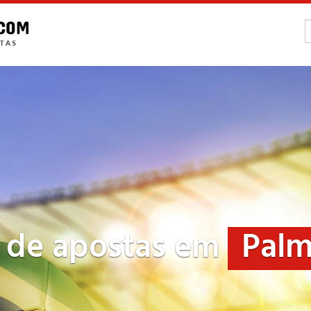
 de apostas em
Palm