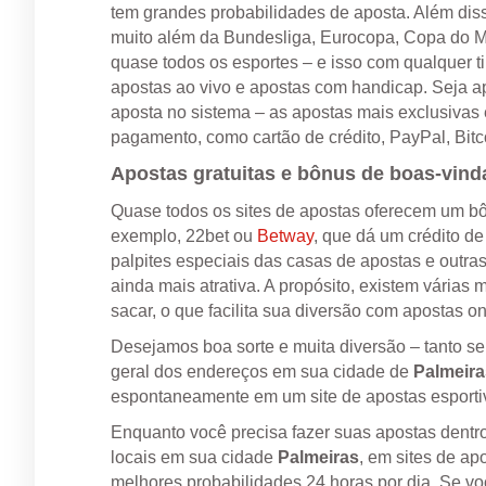
tem grandes probabilidades de aposta. Além dis
muito além da Bundesliga, Eurocopa, Copa do M
quase todos os esportes – e isso com qualquer 
apostas ao vivo e apostas com handicap. Seja a
aposta no sistema – as apostas mais exclusivas 
pagamento, como cartão de crédito, PayPal, Bitc
Apostas gratuitas e bônus de boas-vind
Quase todos os sites de apostas oferecem um bô
exemplo, 22bet ou
Betway
, que dá um crédito d
palpites especiais das casas de apostas e outra
ainda mais atrativa. A propósito, existem várias
sacar, o que facilita sua diversão com apostas on
Desejamos boa sorte e muita diversão – tanto se 
geral dos endereços em sua cidade de
Palmeir
espontaneamente em um site de apostas esporti
Enquanto você precisa fazer suas apostas dentr
locais em sua cidade
Palmeiras
, em sites de ap
melhores probabilidades 24 horas por dia. Se vo