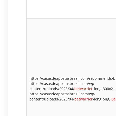
https://casasdeapostasbrazil.com/recommends/bw
https://casasdeapostasbrazil.com/wp-
content/uploads/2025/04/
betwarrior
-long-300x21
https://casasdeapostasbrazil.com/wp-
content/uploads/2025/04/
betwarrior
-long.png,
Be