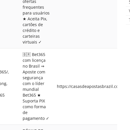
ofertas
frequentes
para usuários
★ Aceita Pix,
cartões de
crédito e
carteiras
virtuais ✓
🇧🇷 Bet365
com licença
no Brasil ⇒
365/,
Aposte com
segurança
png,
com o líder
https://casasdeapostasbrazil.com/r
mundial
365
Bet365 ★
Suporta PIX
como forma
de
pagamento ✓