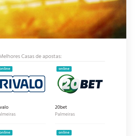
Melhores Casas de apostas:
online
online
valo
20bet
almeiras
Palmeiras
online
online