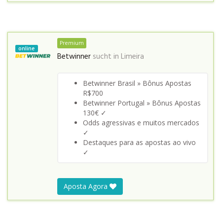
Premium
online
Betwinner
sucht in
Limeira
Betwinner Brasil » Bônus Apostas
R$700
Betwinner Portugal » Bônus Apostas
130€ ✓
Odds agressivas e muitos mercados
✓
Destaques para as apostas ao vivo
✓
Aposta Agora