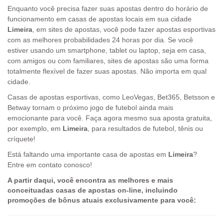
Enquanto você precisa fazer suas apostas dentro do horário de
funcionamento em casas de apostas locais em sua cidade
Limeira
, em sites de apostas, você pode fazer apostas esportivas
com as melhores probabilidades 24 horas por dia. Se você
estiver usando um smartphone, tablet ou laptop, seja em casa,
com amigos ou com familiares, sites de apostas são uma forma
totalmente flexível de fazer suas apostas. Não importa em qual
cidade.
Casas de apostas esportivas, como
LeoVegas, Bet365
, Betsson e
Betway tornam o próximo jogo de futebol ainda mais
emocionante para você. Faça agora mesmo sua aposta gratuita,
por exemplo, em
Limeira
, para resultados de futebol, tênis ou
críquete!
Está faltando uma importante casa de apostas em
Limeira
?
Entre em contato conosco!
A partir daqui, você encontra as melhores e mais
conceituadas casas de apostas on-line, incluindo
promoções de bônus atuais exclusivamente para você: