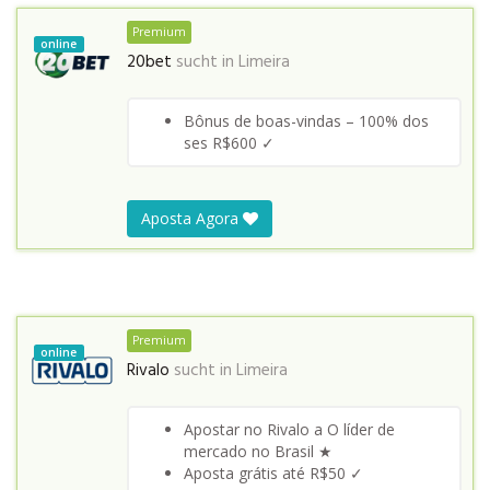
Premium
online
20bet
sucht in
Limeira
Bônus de boas-vindas – 100% dos
ses R$600 ✓
Aposta Agora
Premium
online
Rivalo
sucht in
Limeira
Apostar no Rivalo a O líder de
mercado no Brasil ★
Aposta grátis até R$50 ✓