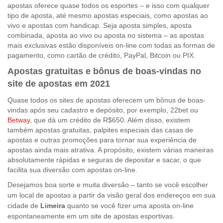
apostas oferece quase todos os esportes – e isso com qualquer
tipo de aposta, até mesmo apostas especiais, como apostas ao
vivo e apostas com handicap. Seja aposta simples, aposta
combinada, aposta ao vivo ou aposta no sistema – as apostas
mais exclusivas estão disponíveis on-line com todas as formas de
pagamento, como cartão de crédito, PayPal, Bitcoin ou PIX.
Apostas gratuitas e bônus de boas-vindas no
site de apostas
em 2021
Quase todos os sites de apostas oferecem um bônus de boas-
vindas após seu cadastro e depósito, por exemplo, 22bet ou
Betway
, que dá um crédito de R$650. Além disso, existem
também apostas gratuitas, palpites especiais das casas de
apostas e outras promoções para tornar sua experiência de
apostas ainda mais atrativa. A propósito, existem várias maneiras
absolutamente rápidas e seguras de depositar e sacar, o que
facilita sua diversão com apostas on-line.
Desejamos boa sorte e muita diversão – tanto se você escolher
um local de apostas a partir da visão geral dos endereços em sua
cidade de
Limeira
quanto se você fizer uma aposta on-line
espontaneamente em um site de apostas esportivas.