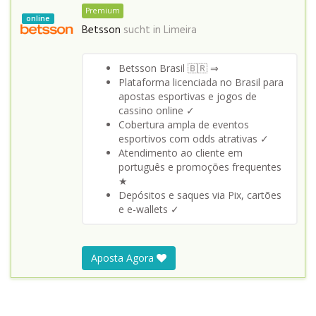
Premium
online
Betsson
sucht in
Limeira
Betsson Brasil 🇧🇷 ⇒
Plataforma licenciada no Brasil para
apostas esportivas e jogos de
cassino online ✓
Cobertura ampla de eventos
esportivos com odds atrativas ✓
Atendimento ao cliente em
português e promoções frequentes
★
Depósitos e saques via Pix, cartões
e e-wallets ✓
Aposta Agora