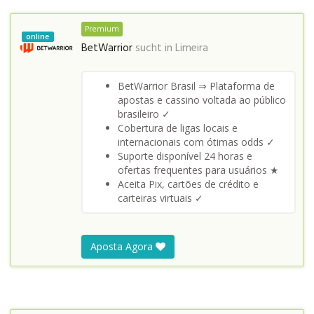
Premium
online
BetWarrior
sucht in
Limeira
BetWarrior Brasil ⇒ Plataforma de
apostas e cassino voltada ao público
brasileiro ✓
Cobertura de ligas locais e
internacionais com ótimas odds ✓
Suporte disponível 24 horas e
ofertas frequentes para usuários ★
Aceita Pix, cartões de crédito e
carteiras virtuais ✓
Aposta Agora