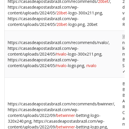
https://casasdeapostasbrazil.com/recommends/
20bet
/,
20b
https://casasdeapostasbrazil.com/wp-
de 
content/uploads/2024/05/
20bet
-logo-300x211.png,
vin
https://casasdeapostasbrazil.com/wp-
dos
content/uploads/2024/05/
20bet
-logo.png, 20bet
R$
🇧
https://casasdeapostasbrazil.com/recommends/rvalo/,
no 
https://casasdeapostasbrazil.com/wp-
líd
content/uploads/2024/05/
rivalo
-logo-300x211.png,
me
https://casasdeapostasbrazil.com/wp-
Bra
content/uploads/2024/05/
rivalo
-logo.png,
rivalo
Sup
✓
Bet
Bra
Bô
Apo
https://casasdeapostasbrazil.com/recommends/bwinner/,
R$
https://casasdeapostasbrazil.com/wp-
Od
content/uploads/2022/09/
betwinner
-betting-logo-
agr
320x240.png, https://casasdeapostasbrazil.com/wp-
mui
content/uploads/2022/09/
betwinner
-betting-logo.png,