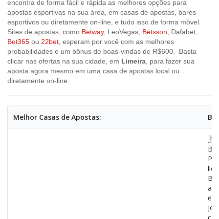
encontra de forma fácil e rápida as melhores opções para
apostas esportivas na sua área, em casas de apostas, bares
esportivos ou diretamente on-line, e tudo isso de forma móvel.
Sites de apostas, como
Betway
, LeoVegas,
Betsson
, Dafabet,
Bet365
ou
22bet
, esperam por você com as melhores
probabilidades e um bônus de boas-vindas de R$600. Basta
clicar nas ofertas na sua cidade, em
Limeira
, para fazer sua
aposta agora mesmo em uma casa de apostas local ou
diretamente on-line.
Melhor Casas de Apostas:
Bô
🇧
Bra
Pla
lic
Bra
apo
esp
jog
cas