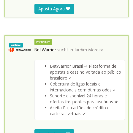
Aposta Agora
Premium
online
BetWarrior
sucht in
Jardim Moreira
BetWarrior Brasil ⇒ Plataforma de
apostas e cassino voltada ao público
brasileiro ✓
Cobertura de ligas locais e
internacionais com ótimas odds ✓
Suporte disponível 24 horas e
ofertas frequentes para usuários ★
Aceita Pix, cartões de crédito e
carteiras virtuais ✓