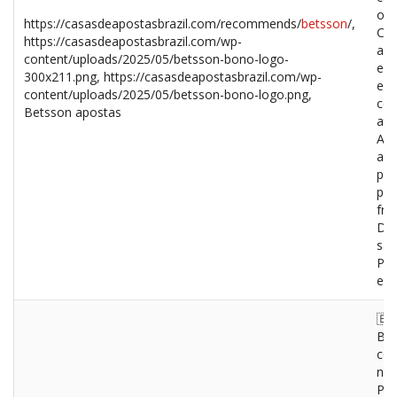
onl
https://casasdeapostasbrazil.com/recommends/
betsson
/,
Cob
https://casasdeapostasbrazil.com/wp-
amp
content/uploads/2025/05/betsson-bono-logo-
eve
300x211.png, https://casasdeapostasbrazil.com/wp-
esp
content/uploads/2025/05/betsson-bono-logo.png,
co
Betsson apostas
atr
Ate
ao 
por
pr
fre
Dep
saq
Pix
e-w
🇧
Bet
com
no 
Pla