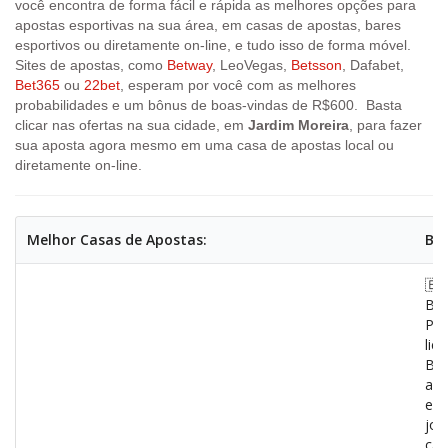
você encontra de forma fácil e rápida as melhores opções para
apostas esportivas na sua área, em casas de apostas, bares
esportivos ou diretamente on-line, e tudo isso de forma móvel.
Sites de apostas, como
Betway
, LeoVegas,
Betsson
, Dafabet,
Bet365
ou
22bet
, esperam por você com as melhores
probabilidades e um bônus de boas-vindas de R$600. Basta
clicar nas ofertas na sua cidade, em
Jardim Moreira
, para fazer
sua aposta agora mesmo em uma casa de apostas local ou
diretamente on-line.
Melhor Casas de Apostas:
Bô
🇧
Bra
Pla
lic
Bra
apo
esp
jog
cas