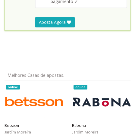
pagamento ✓
Aposta Agora
Melhores Casas de apostas:
online
online
Betsson
Rabona
Jardim Moreira
Jardim Moreira