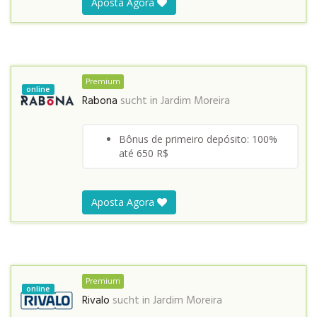
Aposta Agora
Premium
online
Rabona
sucht in
Jardim Moreira
Bônus de primeiro depósito: 100%
até 650 R$
Aposta Agora
Premium
online
Rivalo
sucht in
Jardim Moreira