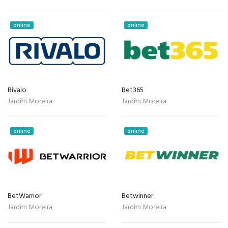
online
online
Rivalo
Bet365
Jardim Moreira
Jardim Moreira
online
online
BetWarrior
Betwinner
Jardim Moreira
Jardim Moreira