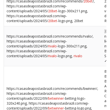
https://casasdeapostasbrazil.com/recommends/
20bet
/,
20b
https://casasdeapostasbrazil.com/wp-
de 
content/uploads/2024/05/
20bet
-logo-300x211.png,
vin
https://casasdeapostasbrazil.com/wp-
dos
content/uploads/2024/05/
20bet
-logo.png, 20bet
R$
🇧
https://casasdeapostasbrazil.com/recommends/rvalo/,
no 
https://casasdeapostasbrazil.com/wp-
líd
content/uploads/2024/05/
rivalo
-logo-300x211.png,
me
https://casasdeapostasbrazil.com/wp-
Bra
content/uploads/2024/05/
rivalo
-logo.png,
rivalo
Sup
✓
Bet
Bra
Bô
Apo
https://casasdeapostasbrazil.com/recommends/bwinner/,
R$
https://casasdeapostasbrazil.com/wp-
Od
content/uploads/2022/09/
betwinner
-betting-logo-
agr
320x240.png, https://casasdeapostasbrazil.com/wp-
mui
content/uploads/2022/09/
betwinner
-betting-logo.png,