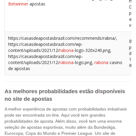
me
Betwinner
apostas
De
par
apo
viv
https://casasdeapostasbrazil.com/recommends/rabna/,
Bô
https://casasdeapostasbrazil.com/wp-
pri
content/uploads/2021/12/
rabona
-logo-320x240.png,
dep
https://casasdeapostasbrazil.com/wp-
100
content/uploads/2021/12/
rabona
-logo.png,
rabona
casino
R$
de apostas
As melhores probabilidades estão disponíveis
no site de apostas
A melhor experiência de apostas com probabilidades imbatíveis
pode ser encontrada on-line. Aqui você tem grandes
probabilidades de aposta. Além disso, você tem uma enorme
seleção de apostas esportivas, muito além da Bundesliga,
Eurocopa, Copa do Mundo e Premier League. Um site de