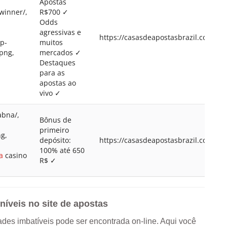
Apostas
winner/,
R$700 ✓
Odds
agressivas e
https://casasdeapostasbrazil.com/r
p-
muitos
.png,
mercados ✓
Destaques
para as
apostas ao
vivo ✓
abna/,
Bônus de
primeiro
g,
depósito:
https://casasdeapostasbrazil.com/r
100% até 650
a
casino
R$ ✓
níveis no site de apostas
des imbatíveis pode ser encontrada on-line. Aqui você