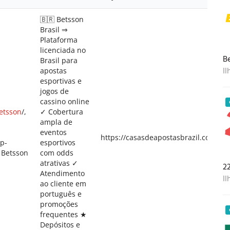
🇧🇷 Betsson
Brasil ⇒
Plataforma
licenciada no
B
Brasil para
Il
apostas
esportivas e
jogos de
cassino online
etsson
/,
✓ Cobertura
ampla de
eventos
https://casasdeapostasbrazil.com/r
p-
esportivos
 Betsson
com odds
atrativas ✓
2
Atendimento
Il
ao cliente em
português e
promoções
frequentes ★
Depósitos e