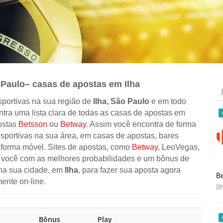
 Paulo– casas de apostas em Ilha
sportivas na sua região de
Ilha, São Paulo
e em todo
ntra uma lista clara de todas as casas de apostas em
ostas
Betsson
ou
Betway
. Assim você encontra de forma
esportivas na sua área, em casas de apostas, bares
e forma móvel. Sites de apostas, como
Betway
, LeoVegas,
 você com as melhores probabilidades e um bônus de
 na sua cidade, em
Ilha
, para fazer sua aposta agora
B
ente on-line.
Il
Bônus
Play