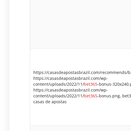
https://casasdeapostasbrazil.com/recommends/b
https://casasdeapostasbrazil.com/wp-
content/uploads/2022/11/
bet365
-bonus-320x240.
https://casasdeapostasbrazil.com/wp-
content/uploads/2022/11/
bet365
-bonus.png, bet
casas de apostas