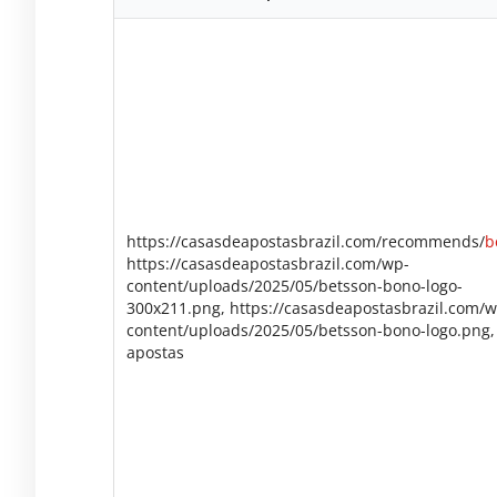
https://casasdeapostasbrazil.com/recommends/
b
https://casasdeapostasbrazil.com/wp-
content/uploads/2025/05/betsson-bono-logo-
300x211.png, https://casasdeapostasbrazil.com/w
content/uploads/2025/05/betsson-bono-logo.png,
apostas