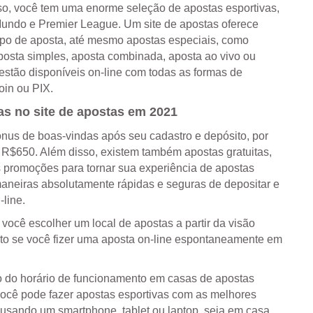
so, você tem uma enorme seleção de apostas esportivas,
undo e Premier League. Um site de apostas oferece
tipo de aposta, até mesmo apostas especiais, como
posta simples, aposta combinada, aposta ao vivo ou
estão disponíveis on-line com todas as formas de
oin ou PIX.
as no site de apostas
em 2021
nus de boas-vindas após seu cadastro e depósito, por
e R$650. Além disso, existem também apostas gratuitas,
s promoções para tornar sua experiência de apostas
 maneiras absolutamente rápidas e seguras de depositar e
-line.
você escolher um local de apostas a partir da visão
to se você fizer uma aposta on-line espontaneamente em
o do horário de funcionamento em casas de apostas
 você pode fazer apostas esportivas com as melhores
r usando um smartphone, tablet ou laptop, seja em casa,