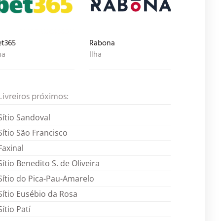
et365
Rabona
ha
Ilha
Livreiros próximos:
Sítio Sandoval
Sítio São Francisco
Faxinal
Sítio Benedito S. de Oliveira
ecommends/bwarrior/
Sítio do Pica-Pau-Amarelo
Sítio Eusébio da Rosa
Sítio Patí