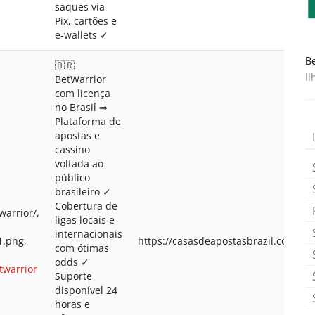
saques via
Pix, cartões e
e-wallets ✓
B
🇧🇷
Il
BetWarrior
com licença
no Brasil ⇒
Plataforma de
apostas e
cassino
voltada ao
público
brasileiro ✓
Cobertura de
arrior/,
ligas locais e
internacionais
1.png,
https://casasdeapostasbrazil.com/r
com ótimas
odds ✓
twarrior
Suporte
disponível 24
horas e