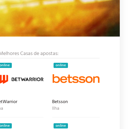
Melhores Casas de apostas:
online
online
etWarrior
Betsson
ha
Ilha
online
online