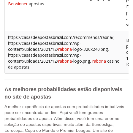
me
Betwinner
apostas
De
par
apo
viv
https://casasdeapostasbrazil.com/recommends/rabna/,
Bô
https://casasdeapostasbrazil.com/wp-
pri
content/uploads/2021/12/
rabona
-logo-320x240.png,
dep
https://casasdeapostasbrazil.com/wp-
100
content/uploads/2021/12/
rabona
-logo.png,
rabona
casino
R$
de apostas
As melhores probabilidades estão disponíveis
no site de apostas
A melhor experiência de apostas com probabilidades imbatíveis
pode ser encontrada on-line. Aqui você tem grandes
probabilidades de aposta. Além disso, você tem uma enorme
seleção de apostas esportivas, muito além da Bundesliga,
Eurocopa, Copa do Mundo e Premier League. Um site de