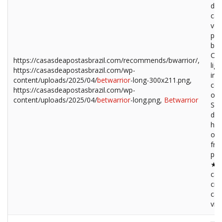
de 
cas
vol
púb
bra
Cob
https://casasdeapostasbrazil.com/recommends/bwarrior/,
lig
https://casasdeapostasbrazil.com/wp-
int
content/uploads/2025/04/
betwarrior
-long-300x211.png,
co
https://casasdeapostasbrazil.com/wp-
od
content/uploads/2025/04/
betwarrior
-long.png,
Betwarrior
Sup
dis
hor
ofe
fre
par
★ A
car
cré
car
vir