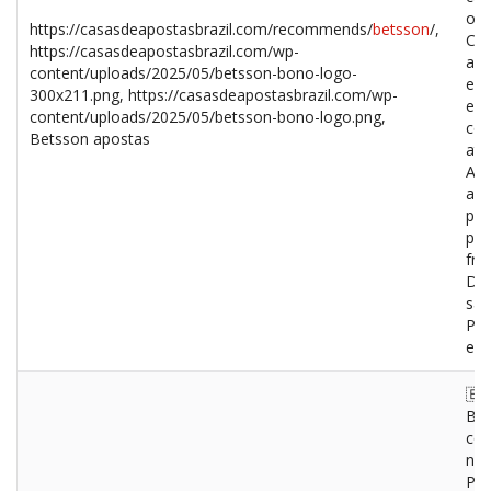
onl
https://casasdeapostasbrazil.com/recommends/
betsson
/,
Cob
https://casasdeapostasbrazil.com/wp-
amp
content/uploads/2025/05/betsson-bono-logo-
eve
300x211.png, https://casasdeapostasbrazil.com/wp-
esp
content/uploads/2025/05/betsson-bono-logo.png,
co
Betsson apostas
atr
Ate
ao 
por
pr
fre
Dep
saq
Pix
e-w
🇧
Bet
com
no 
Pla