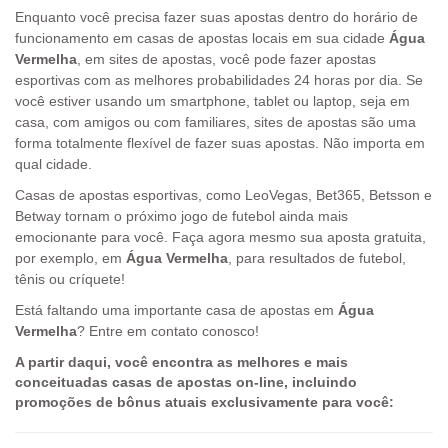
Enquanto você precisa fazer suas apostas dentro do horário de
funcionamento em casas de apostas locais em sua cidade
Água
Vermelha
, em sites de apostas, você pode fazer apostas
esportivas com as melhores probabilidades 24 horas por dia. Se
você estiver usando um smartphone, tablet ou laptop, seja em
casa, com amigos ou com familiares, sites de apostas são uma
forma totalmente flexível de fazer suas apostas. Não importa em
qual cidade.
Casas de apostas esportivas, como
LeoVegas, Bet365
, Betsson e
Betway tornam o próximo jogo de futebol ainda mais
emocionante para você. Faça agora mesmo sua aposta gratuita,
por exemplo, em
Água Vermelha
, para resultados de futebol,
tênis ou críquete!
Está faltando uma importante casa de apostas em
Água
Vermelha
? Entre em contato conosco!
A partir daqui, você encontra as melhores e mais
conceituadas casas de apostas on-line, incluindo
promoções de bônus atuais exclusivamente para você: