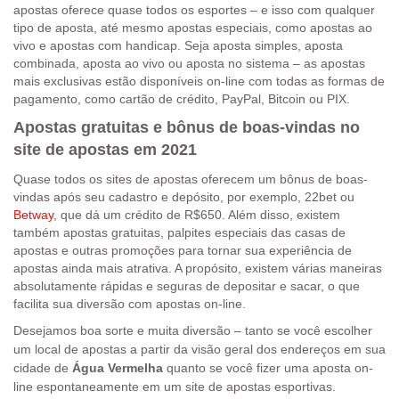
apostas oferece quase todos os esportes – e isso com qualquer
tipo de aposta, até mesmo apostas especiais, como apostas ao
vivo e apostas com handicap. Seja aposta simples, aposta
combinada, aposta ao vivo ou aposta no sistema – as apostas
mais exclusivas estão disponíveis on-line com todas as formas de
pagamento, como cartão de crédito, PayPal, Bitcoin ou PIX.
Apostas gratuitas e bônus de boas-vindas no
site de apostas
em 2021
Quase todos os sites de apostas oferecem um bônus de boas-
vindas após seu cadastro e depósito, por exemplo, 22bet ou
Betway
, que dá um crédito de R$650. Além disso, existem
também apostas gratuitas, palpites especiais das casas de
apostas e outras promoções para tornar sua experiência de
apostas ainda mais atrativa. A propósito, existem várias maneiras
absolutamente rápidas e seguras de depositar e sacar, o que
facilita sua diversão com apostas on-line.
Desejamos boa sorte e muita diversão – tanto se você escolher
um local de apostas a partir da visão geral dos endereços em sua
cidade de
Água Vermelha
quanto se você fizer uma aposta on-
line espontaneamente em um site de apostas esportivas.