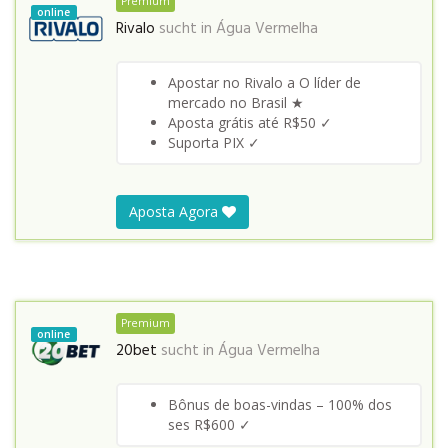
Premium
online
Rivalo
sucht in
Água Vermelha
Apostar no Rivalo a O líder de
mercado no Brasil ★
Aposta grátis até R$50 ✓
Suporta PIX ✓
Aposta Agora
Premium
online
20bet
sucht in
Água Vermelha
Bônus de boas-vindas – 100% dos
ses R$600 ✓