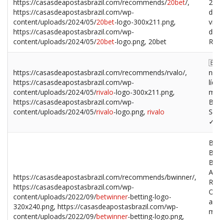
https://casasdeapostasbrazil.com/recommends/
20bet
/,
20b
https://casasdeapostasbrazil.com/wp-
de 
content/uploads/2024/05/
20bet
-logo-300x211.png,
vin
https://casasdeapostasbrazil.com/wp-
dos
content/uploads/2024/05/
20bet
-logo.png, 20bet
R$
🇧
https://casasdeapostasbrazil.com/recommends/rvalo/,
no 
https://casasdeapostasbrazil.com/wp-
líd
content/uploads/2024/05/
rivalo
-logo-300x211.png,
me
https://casasdeapostasbrazil.com/wp-
Bra
content/uploads/2024/05/
rivalo
-logo.png,
rivalo
Sup
✓
Bet
Bra
Bô
Apo
https://casasdeapostasbrazil.com/recommends/bwinner/,
R$
https://casasdeapostasbrazil.com/wp-
Od
content/uploads/2022/09/
betwinner
-betting-logo-
agr
320x240.png, https://casasdeapostasbrazil.com/wp-
mui
content/uploads/2022/09/
betwinner
-betting-logo.png,