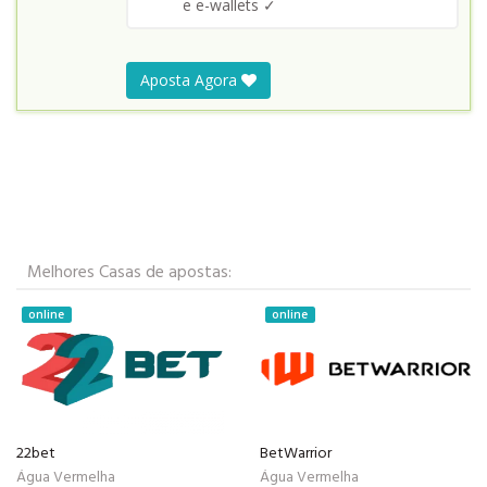
e e-wallets ✓
Aposta Agora
Melhores Casas de apostas:
online
online
22bet
BetWarrior
Água Vermelha
Água Vermelha