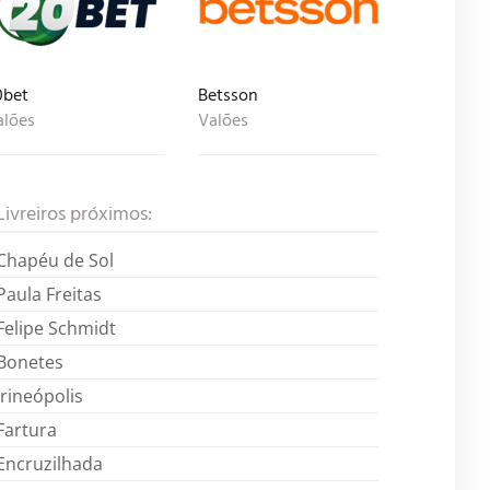
0bet
Betsson
alões
Valões
Livreiros próximos:
Chapéu de Sol
Paula Freitas
Felipe Schmidt
Bonetes
ecommends/bwarrior/
Irineópolis
Fartura
Encruzilhada