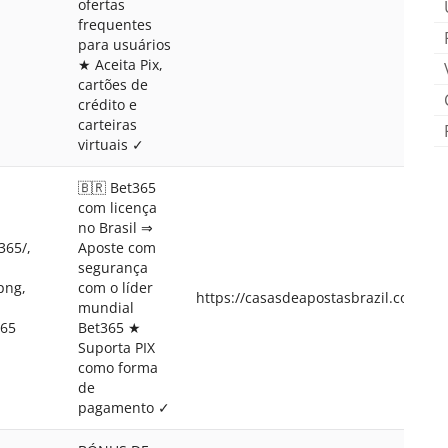
ofertas
frequentes
para usuários
★ Aceita Pix,
cartões de
crédito e
carteiras
virtuais ✓
🇧🇷 Bet365
com licença
no Brasil ⇒
365/,
Aposte com
segurança
png,
com o líder
https://casasdeapostasbrazil.com/r
mundial
365
Bet365 ★
Suporta PIX
como forma
de
pagamento ✓