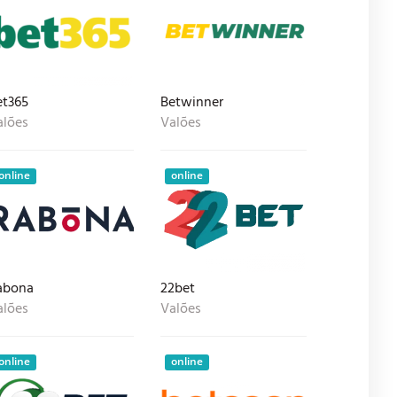
et365
Betwinner
alões
Valões
online
online
ecommends/betsson/
abona
22bet
alões
Valões
online
online