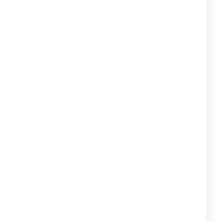
ecommends/bwinner/
ecommends/rabna/