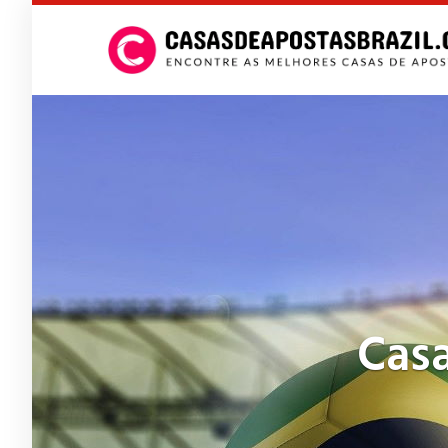
Skip
to
main
content
Cas