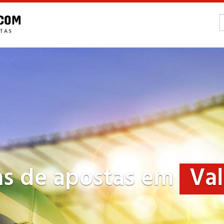
as de apostas em
Va