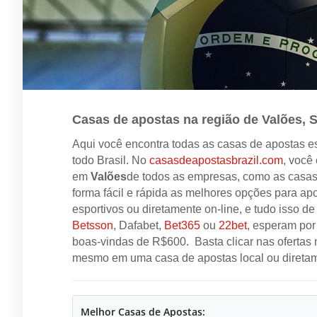
Casas de apostas na região de Valões, 
Aqui você encontra todas as casas de apostas e
todo Brasil. No
casasdeapostasbrazil.com
, você
em
Valões
de todos as empresas, como as casa
forma fácil e rápida as melhores opções para ap
esportivos ou diretamente on-line, e tudo isso d
Betsson
, Dafabet,
Bet365
ou
22bet
, esperam por
boas-vindas de R$600. Basta clicar nas ofertas
mesmo em uma casa de apostas local ou diretam
Melhor Casas de Apostas: