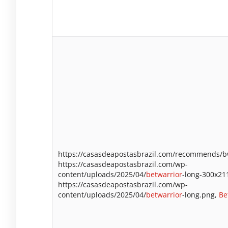
https://casasdeapostasbrazil.com/recommends/bw
https://casasdeapostasbrazil.com/wp-
content/uploads/2025/04/
betwarrior
-long-300x21
https://casasdeapostasbrazil.com/wp-
content/uploads/2025/04/
betwarrior
-long.png,
Be