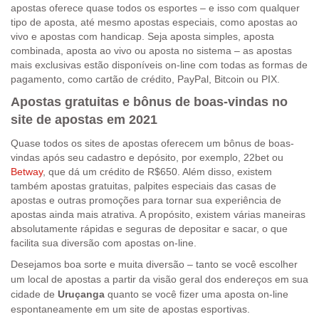
apostas oferece quase todos os esportes – e isso com qualquer
tipo de aposta, até mesmo apostas especiais, como apostas ao
vivo e apostas com handicap. Seja aposta simples, aposta
combinada, aposta ao vivo ou aposta no sistema – as apostas
mais exclusivas estão disponíveis on-line com todas as formas de
pagamento, como cartão de crédito, PayPal, Bitcoin ou PIX.
Apostas gratuitas e bônus de boas-vindas no
site de apostas
em 2021
Quase todos os sites de apostas oferecem um bônus de boas-
vindas após seu cadastro e depósito, por exemplo, 22bet ou
Betway
, que dá um crédito de R$650. Além disso, existem
também apostas gratuitas, palpites especiais das casas de
apostas e outras promoções para tornar sua experiência de
apostas ainda mais atrativa. A propósito, existem várias maneiras
absolutamente rápidas e seguras de depositar e sacar, o que
facilita sua diversão com apostas on-line.
Desejamos boa sorte e muita diversão – tanto se você escolher
um local de apostas a partir da visão geral dos endereços em sua
cidade de
Uruçanga
quanto se você fizer uma aposta on-line
espontaneamente em um site de apostas esportivas.