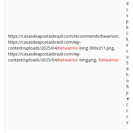
de 
cas
vol
púb
bra
Cob
https://casasdeapostasbrazil.com/recommends/bwarrior/,
lig
https://casasdeapostasbrazil.com/wp-
int
content/uploads/2025/04/
betwarrior
-long-300x211.png,
co
https://casasdeapostasbrazil.com/wp-
od
content/uploads/2025/04/
betwarrior
-long.png,
Betwarrior
Sup
dis
hor
ofe
fre
par
★ A
car
cré
car
vir