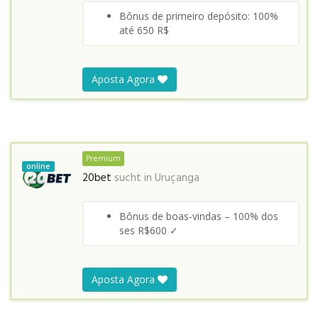
Bônus de primeiro depósito: 100%
até 650 R$
Aposta Agora
Premium
online
20bet
sucht in
Uruçanga
Bônus de boas-vindas – 100% dos
ses R$600 ✓
Aposta Agora