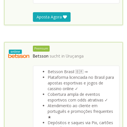
Aposta Agora
Premium
online
Betsson
sucht in
Uruçanga
Betsson Brasil 🇧🇷 ⇒
Plataforma licenciada no Brasil para
apostas esportivas e jogos de
cassino online ✓
Cobertura ampla de eventos
esportivos com odds atrativas ✓
Atendimento ao cliente em
português e promoções frequentes
★
Depósitos e saques via Pix, cartões