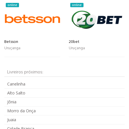
online
online
Betsson
20bet
Uruçanga
Uruçanga
Livreiros próximos:
Canelinha
Alto Salto
Jônia
Morro da Onça
Juaia
Cidade Branca