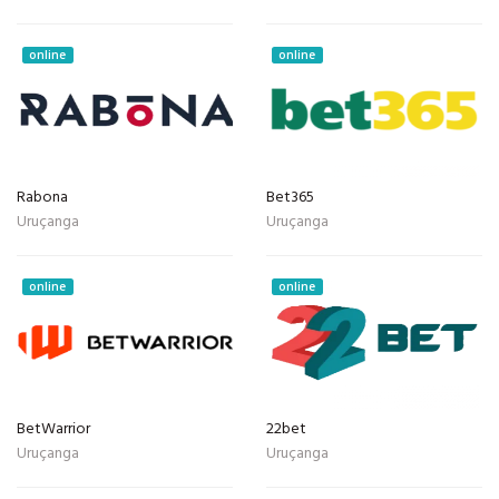
online
online
Rabona
Bet365
Uruçanga
Uruçanga
online
online
BetWarrior
22bet
Uruçanga
Uruçanga