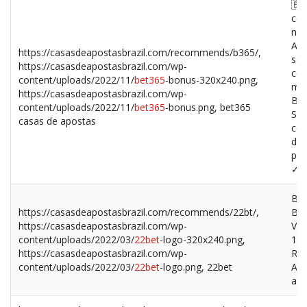
🇧
com
no 
Ap
https://casasdeapostasbrazil.com/recommends/b365/,
seg
https://casasdeapostasbrazil.com/wp-
com
content/uploads/2022/11/
bet365
-bonus-320x240.png,
mun
https://casasdeapostasbrazil.com/wp-
Be
content/uploads/2022/11/
bet365
-bonus.png, bet365
Sup
casas de apostas
co
de
pa
✓
BÓ
https://casasdeapostasbrazil.com/recommends/22bt/,
BO
https://casasdeapostasbrazil.com/wp-
VI
content/uploads/2022/03/
22bet
-logo-320x240.png,
100
https://casasdeapostasbrazil.com/wp-
R$
content/uploads/2022/03/
22bet
-logo.png, 22bet
Ap
a 2