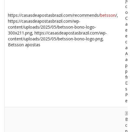
jog
cas
onl
https://casasdeapostasbrazil.com/recommends/
betsson
/,
Cob
https://casasdeapostasbrazil.com/wp-
amp
content/uploads/2025/05/betsson-bono-logo-
eve
300x211.png, https://casasdeapostasbrazil.com/wp-
esp
content/uploads/2025/05/betsson-bono-logo.png,
co
Betsson apostas
atr
Ate
ao 
por
pr
fre
Dep
saq
Pix
e-w
🇧
Bet
com
no 