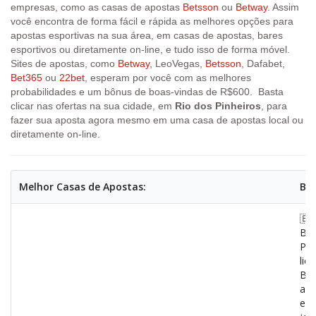
empresas, como as casas de apostas
Betsson
ou
Betway
. Assim
você encontra de forma fácil e rápida as melhores opções para
apostas esportivas na sua área, em casas de apostas, bares
esportivos ou diretamente on-line, e tudo isso de forma móvel.
Sites de apostas, como
Betway
, LeoVegas,
Betsson
, Dafabet,
Bet365
ou
22bet
, esperam por você com as melhores
probabilidades e um bônus de boas-vindas de R$600. Basta
clicar nas ofertas na sua cidade, em
Rio dos Pinheiros
, para
fazer sua aposta agora mesmo em uma casa de apostas local ou
diretamente on-line.
Melhor Casas de Apostas:
Bô
🇧
Bra
Pla
lic
Bra
apo
esp