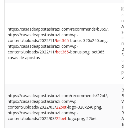
🇧
com
no 
Ap
https://casasdeapostasbrazil.com/recommends/b365/,
seg
https://casasdeapostasbrazil.com/wp-
com
content/uploads/2022/11/
bet365
-bonus-320x240.png,
mun
https://casasdeapostasbrazil.com/wp-
Be
content/uploads/2022/11/
bet365
-bonus.png, bet365
Sup
casas de apostas
co
de
pa
✓
BÓ
https://casasdeapostasbrazil.com/recommends/22bt/,
BO
https://casasdeapostasbrazil.com/wp-
VI
content/uploads/2022/03/
22bet
-logo-320x240.png,
100
https://casasdeapostasbrazil.com/wp-
R$
content/uploads/2022/03/
22bet
-logo.png, 22bet
Ap
a 2