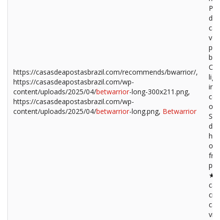
Pla
de 
cas
vol
púb
bra
Cob
https://casasdeapostasbrazil.com/recommends/bwarrior/,
lig
https://casasdeapostasbrazil.com/wp-
int
content/uploads/2025/04/
betwarrior
-long-300x211.png,
co
https://casasdeapostasbrazil.com/wp-
od
content/uploads/2025/04/
betwarrior
-long.png,
Betwarrior
Sup
dis
hor
ofe
fre
par
★ A
car
cré
car
vir