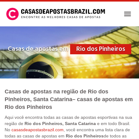
Skip
to
Toggl
main
navig
content
Casas de apostas em
Rio dos Pinheiros
Casas de apostas na região de Rio dos
Pinheiros, Santa Catarina– casas de apostas em
Rio dos Pinheiros
Aqui você encontra todas as casas de apostas esportivas na sua
região de
Rio dos Pinheiros, Santa Catarina
e em todo Brasil.
No
casasdeapostasbrazil.com
, você encontra uma lista clara de
todas as casas de apostas em
Rio dos Pinheiros
de todos as