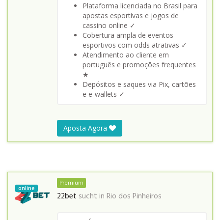
Plataforma licenciada no Brasil para
apostas esportivas e jogos de
cassino online ✓
Cobertura ampla de eventos
esportivos com odds atrativas ✓
Atendimento ao cliente em
português e promoções frequentes
★
Depósitos e saques via Pix, cartões
e e-wallets ✓
Aposta Agora
Premium
online
22bet
sucht in
Rio dos Pinheiros