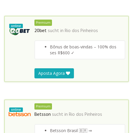
Premium
online
20bet
sucht in
Rio dos Pinheiros
Bônus de boas-vindas – 100% dos
ses R$600 ✓
Aposta Agora
Premium
online
Betsson
sucht in
Rio dos Pinheiros
Betsson Brasil 🇧🇷 ⇒