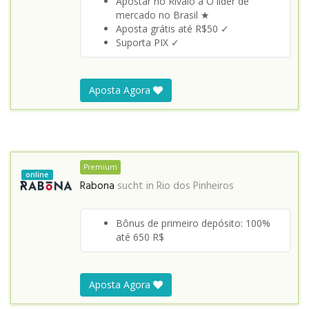
Apostar no Rivalo a O líder de
mercado no Brasil ★
Aposta grátis até R$50 ✓
Suporta PIX ✓
Aposta Agora
Premium
online
Rabona
sucht in
Rio dos Pinheiros
Bônus de primeiro depósito: 100%
até 650 R$
Aposta Agora