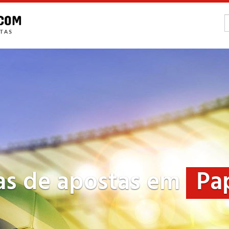
as de apostas em
Pa