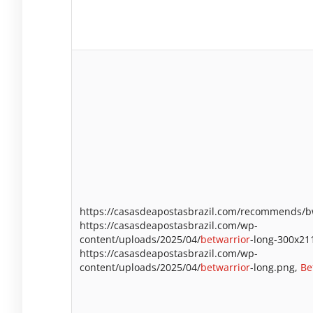
https://casasdeapostasbrazil.com/recommends/bw
https://casasdeapostasbrazil.com/wp-
content/uploads/2025/04/
betwarrior
-long-300x21
https://casasdeapostasbrazil.com/wp-
content/uploads/2025/04/
betwarrior
-long.png,
Be