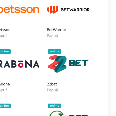
etsson
BetWarrior
apuã
Papuã
online
online
ecommends/betsson/
abona
22bet
apuã
Papuã
online
online