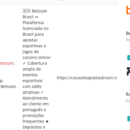
🇧🇷 Betsson
Brasil ⇒
Plataforma
licenciada no
B
Brasil para
P
apostas
esportivas e
jogos de
cassino online
etsson
/,
✓ Cobertura
ampla de
eventos
https://casasdeapostasbrazil.com/r
p-
esportivos
 Betsson
com odds
atrativas ✓
R
Atendimento
P
ao cliente em
português e
promoções
frequentes ★
Depósitos e