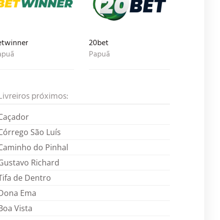
etwinner
20bet
apuã
Papuã
Livreiros próximos:
Caçador
Córrego São Luís
Caminho do Pinhal
Gustavo Richard
ecommends/bwarrior/
Tifa de Dentro
Dona Ema
Boa Vista