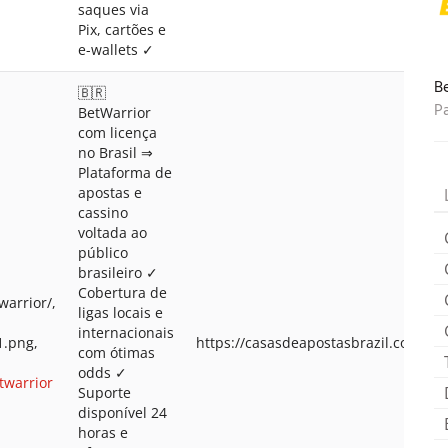
saques via
Pix, cartões e
e-wallets ✓
B
🇧🇷
P
BetWarrior
com licença
no Brasil ⇒
Plataforma de
apostas e
cassino
voltada ao
público
brasileiro ✓
Cobertura de
arrior/,
ligas locais e
internacionais
1.png,
https://casasdeapostasbrazil.com/r
com ótimas
odds ✓
twarrior
Suporte
disponível 24
horas e