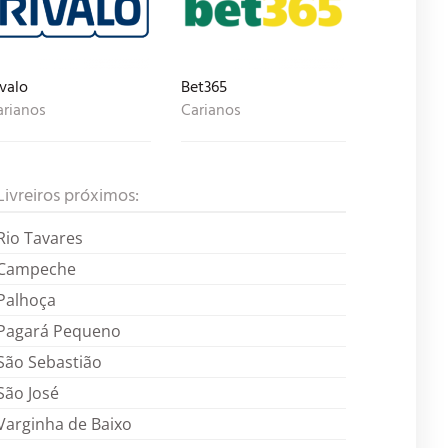
valo
Bet365
arianos
Carianos
Livreiros próximos:
Rio Tavares
Campeche
Palhoça
Pagará Pequeno
São Sebastião
ecommends/bwarrior/
São José
Varginha de Baixo