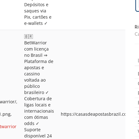
Depósitos e
saques via
Pix, cartões e
e-wallets ✓
Ri
C
🇧🇷
BetWarrior
com licença
no Brasil ⇒
Plataforma de
apostas e
cassino
voltada ao
público
brasileiro ✓
Cobertura de
arrior/,
ligas locais e
internacionais
1.png,
https://casasdeapostasbrazil.com/r
com ótimas
odds ✓
twarrior
Suporte
disponível 24