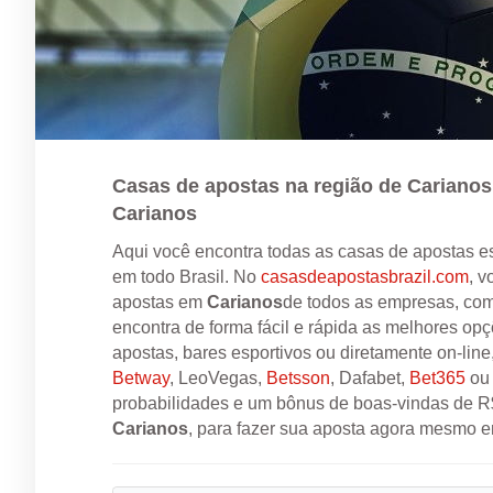
Casas de apostas na região de Carianos
Carianos
Aqui você encontra todas as casas de apostas e
em todo Brasil. No
casasdeapostasbrazil.com
, v
apostas em
Carianos
de todos as empresas, co
encontra de forma fácil e rápida as melhores op
apostas, bares esportivos ou diretamente on-line
Betway
, LeoVegas,
Betsson
, Dafabet,
Bet365
o
probabilidades e um bônus de boas-vindas de R$
Carianos
, para fazer sua aposta agora mesmo e