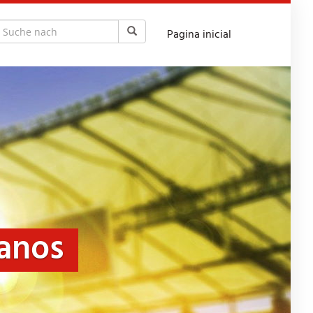
Pagina inicial
ianos