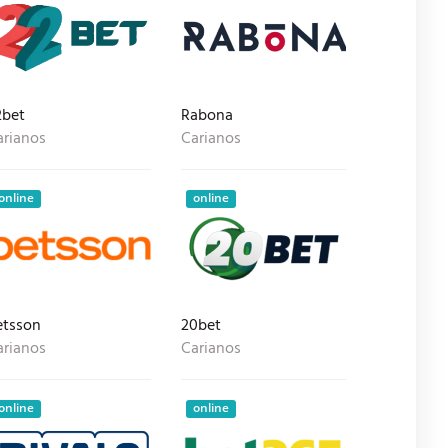
2bet
Rabona
arianos
Carianos
online
online
ecommends/betsson/
etsson
20bet
arianos
Carianos
online
online