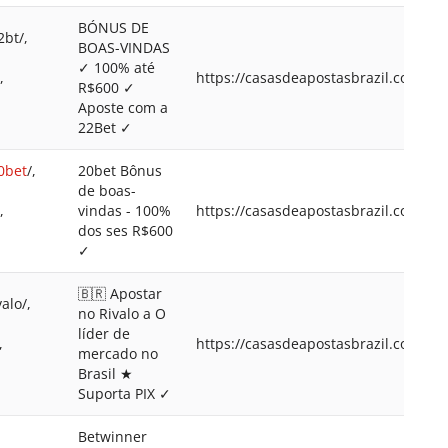
BÓNUS DE
bt/,
BOAS-VINDAS
✓ 100% até
,
https://casasdeapostasbrazil.com/r
R$600 ✓
Aposte com a
22Bet ✓
0bet
/,
20bet Bônus
de boas-
,
vindas - 100%
https://casasdeapostasbrazil.com/r
dos ses R$600
✓
🇧🇷 Apostar
alo/,
no Rivalo a O
líder de
,
https://casasdeapostasbrazil.com/r
mercado no
Brasil ★
Suporta PIX ✓
Betwinner