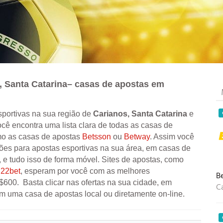
, Santa Catarina– casas de apostas em
sportivas na sua região de
Carianos, Santa Catarina
e
ocê encontra uma lista clara de todas as casas de
mo as casas de apostas
Betsson
ou
Betway
. Assim você
ções para apostas esportivas na sua área, em casas de
, e tudo isso de forma móvel. Sites de apostas, como
u
22bet
, esperam por você com as melhores
B
600. Basta clicar nas ofertas na sua cidade, em
C
m uma casa de apostas local ou diretamente on-line.