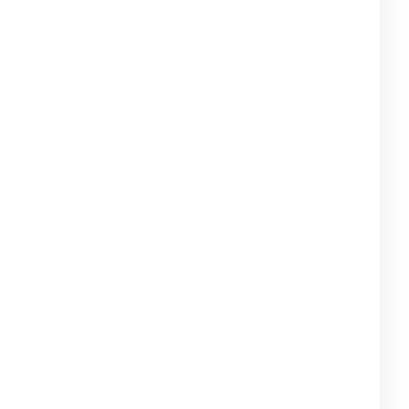
ecommends/bwinner/
ecommends/rabna/