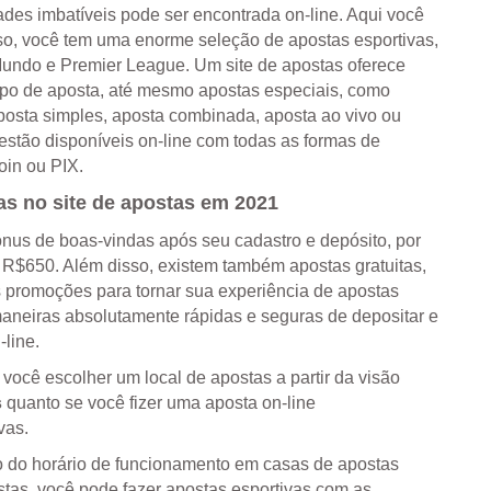
des imbatíveis pode ser encontrada on-line. Aqui você
so, você tem uma enorme seleção de apostas esportivas,
undo e Premier League. Um site de apostas oferece
tipo de aposta, até mesmo apostas especiais, como
posta simples, aposta combinada, aposta ao vivo ou
estão disponíveis on-line com todas as formas de
oin ou PIX.
as no site de apostas
em 2021
nus de boas-vindas após seu cadastro e depósito, por
e R$650. Além disso, existem também apostas gratuitas,
s promoções para tornar sua experiência de apostas
 maneiras absolutamente rápidas e seguras de depositar e
-line.
você escolher um local de apostas a partir da visão
s
quanto se você fizer uma aposta on-line
vas.
o do horário de funcionamento em casas de apostas
stas, você pode fazer apostas esportivas com as