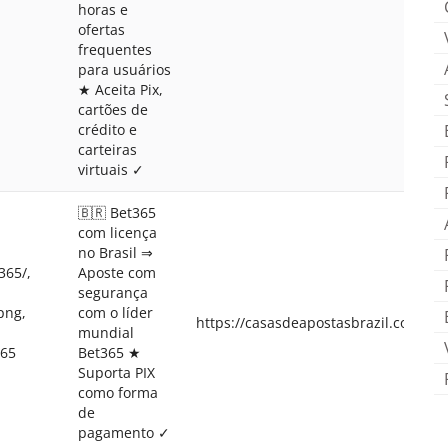
horas e
ofertas
frequentes
para usuários
★ Aceita Pix,
cartões de
crédito e
carteiras
virtuais ✓
🇧🇷 Bet365
com licença
no Brasil ⇒
365/,
Aposte com
segurança
png,
com o líder
https://casasdeapostasbrazil.com/r
mundial
365
Bet365 ★
Suporta PIX
como forma
de
pagamento ✓