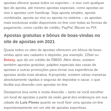
apostas oferece quase todos os esportes – e isso com qualquer
tipo de aposta, até mesmo apostas especiais, como apostas ao
vivo e apostas com handicap. Seja aposta simples, aposta
combinada, aposta ao vivo ou aposta no sistema – as apostas
mais exclusivas estão disponíveis on-line com todas as formas de
pagamento, como cartão de crédito, PayPal, Bitcoin ou PIX.
Apostas gratuitas e bônus de boas-vindas no
site de apostas
em 2021
Quase todos os sites de apostas oferecem um bônus de boas-
vindas após seu cadastro e depósito, por exemplo, 22bet ou
Betway
, que dá um crédito de R$650. Além disso, existem
também apostas gratuitas, palpites especiais das casas de
apostas e outras promoções para tornar sua experiência de
apostas ainda mais atrativa. A propósito, existem várias maneiras
absolutamente rápidas e seguras de depositar e sacar, o que
facilita sua diversão com apostas on-line.
Desejamos boa sorte e muita diversão – tanto se você escolher
um local de apostas a partir da visão geral dos endereços em sua
cidade de
Luís Flores
quanto se você fizer uma aposta on-line
espontaneamente em um site de apostas esportivas.