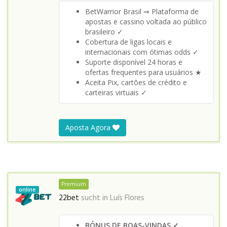
BetWarrior Brasil ⇒ Plataforma de
apostas e cassino voltada ao público
brasileiro ✓
Cobertura de ligas locais e
internacionais com ótimas odds ✓
Suporte disponível 24 horas e
ofertas frequentes para usuários ★
Aceita Pix, cartões de crédito e
carteiras virtuais ✓
Aposta Agora
Premium
online
22bet
sucht in
Luís Flores
BÓNUS DE BOAS-VINDAS ✓