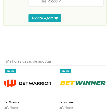
ses R$600 ✓
Aposta Agora
Melhores Casas de apostas:
online
online
BetWarrior
Betwinner
Luís Flores
Luís Flores