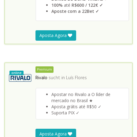
100%
até
R$600 / 122€ ✓
Aposte com a 22Bet ✓
Aposta Agora
Premium
online
Rivalo
sucht in
Luís Flores
Apostar no Rivalo a O líder de
mercado no Brasil ★
Aposta grátis até R$50 ✓
Suporta PIX ✓
Aposta Agora