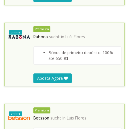
Premium
online
Rabona
sucht in
Luís Flores
Bônus de primeiro depósito: 100%
até 650 R$
Aposta Agora
Premium
online
Betsson
sucht in
Luís Flores