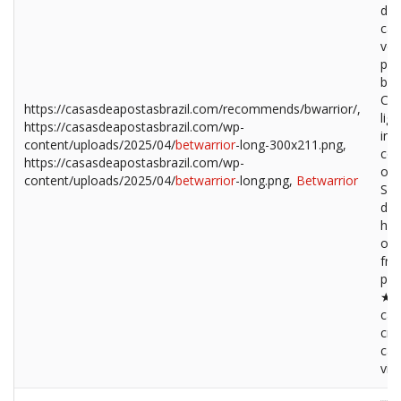
de 
cas
vol
púb
bra
Cob
https://casasdeapostasbrazil.com/recommends/bwarrior/,
lig
https://casasdeapostasbrazil.com/wp-
int
content/uploads/2025/04/
betwarrior
-long-300x211.png,
co
https://casasdeapostasbrazil.com/wp-
od
content/uploads/2025/04/
betwarrior
-long.png,
Betwarrior
Sup
dis
hor
ofe
fre
par
★ A
car
cré
car
vir