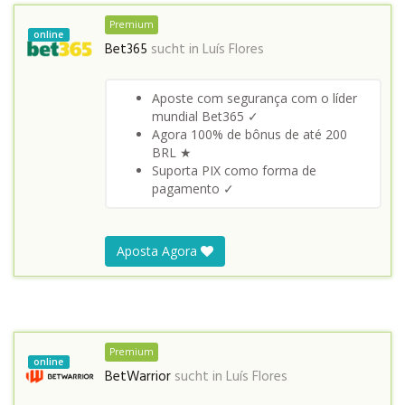
Premium
online
Bet365
sucht in
Luís Flores
Aposte com segurança com o líder
mundial Bet365 ✓
Agora 100% de bônus de até 200
BRL ★
Suporta PIX como forma de
pagamento ✓
Aposta Agora
Premium
online
BetWarrior
sucht in
Luís Flores