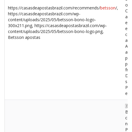
onl
https://casasdeapostasbrazil.com/recommends/
betsson
/,
Cob
https://casasdeapostasbrazil.com/wp-
amp
content/uploads/2025/05/betsson-bono-logo-
eve
300x211.png, https://casasdeapostasbrazil.com/wp-
esp
content/uploads/2025/05/betsson-bono-logo.png,
co
Betsson apostas
atr
Ate
ao 
por
pr
fre
Dep
saq
Pix
e-w
🇧
Bet
com
no 
Pla