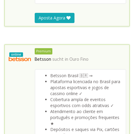
Aposta Agora
Premium
online
Betsson
sucht in
Ouro Fino
Betsson Brasil 🇧🇷 ⇒
Plataforma licenciada no Brasil para
apostas esportivas e jogos de
cassino online ✓
Cobertura ampla de eventos
esportivos com odds atrativas ✓
Atendimento ao cliente em
português e promoções frequentes
★
Depósitos e saques via Pix, cartões