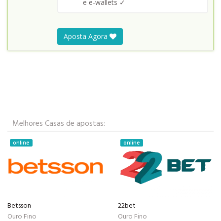
e e-wallets ✓
Aposta Agora
Melhores Casas de apostas:
online
online
Betsson
22bet
Ouro Fino
Ouro Fino