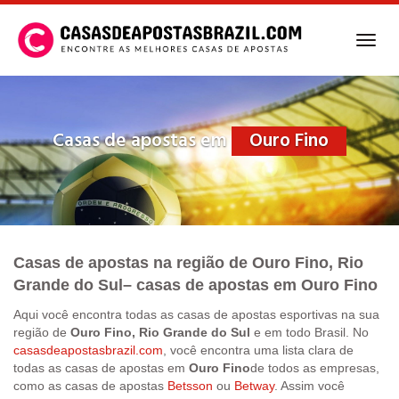
Skip
to
Toggl
main
navig
content
Casas de apostas em
Ouro Fino
Casas de apostas na região de Ouro Fino, Rio
Grande do Sul– casas de apostas em Ouro Fino
Aqui você encontra todas as casas de apostas esportivas na sua
região de
Ouro Fino, Rio Grande do Sul
e em todo Brasil. No
casasdeapostasbrazil.com
, você encontra uma lista clara de
todas as casas de apostas em
Ouro Fino
de todos as empresas,
como as casas de apostas
Betsson
ou
Betway
. Assim você