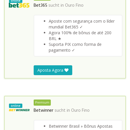
online
Bet365
sucht in
Ouro Fino
Aposte com segurança com o líder
mundial Bet365 ✓
Agora 100% de bônus de até 200
BRL ★
Suporta PIX como forma de
pagamento ✓
Aposta Agora
Premium
online
Betwinner
sucht in
Ouro Fino
Betwinner Brasil » Bônus Apostas