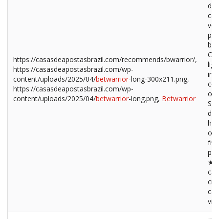
de 
cas
vol
púb
bra
Cob
https://casasdeapostasbrazil.com/recommends/bwarrior/,
lig
https://casasdeapostasbrazil.com/wp-
int
content/uploads/2025/04/
betwarrior
-long-300x211.png,
co
https://casasdeapostasbrazil.com/wp-
od
content/uploads/2025/04/
betwarrior
-long.png,
Betwarrior
Sup
dis
hor
ofe
fre
par
★ A
car
cré
car
vir