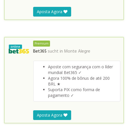
Aposta Agora
Premium
online
Bet365
sucht in
Monte Alegre
Aposte com segurança com o líder
mundial Bet365 ✓
Agora 100% de bônus de até 200
BRL ★
Suporta PIX como forma de
pagamento ✓
Aposta Agora