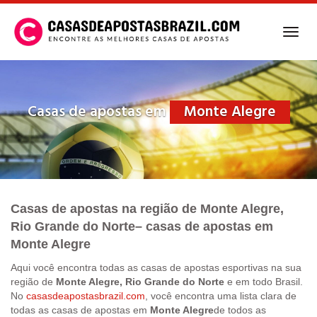
Skip
to
Toggl
main
navig
content
Casas de apostas em
Monte Alegre
Casas de apostas na região de Monte Alegre,
Rio Grande do Norte– casas de apostas em
Monte Alegre
Aqui você encontra todas as casas de apostas esportivas na sua
região de
Monte Alegre, Rio Grande do Norte
e em todo Brasil.
No
casasdeapostasbrazil.com
, você encontra uma lista clara de
todas as casas de apostas em
Monte Alegre
de todos as