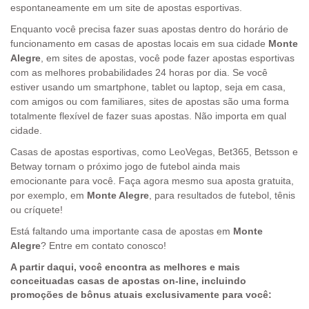
espontaneamente em um site de apostas esportivas.
Enquanto você precisa fazer suas apostas dentro do horário de
funcionamento em casas de apostas locais em sua cidade
Monte
Alegre
, em sites de apostas, você pode fazer apostas esportivas
com as melhores probabilidades 24 horas por dia. Se você
estiver usando um smartphone, tablet ou laptop, seja em casa,
com amigos ou com familiares, sites de apostas são uma forma
totalmente flexível de fazer suas apostas. Não importa em qual
cidade.
Casas de apostas esportivas, como
LeoVegas, Bet365
, Betsson e
Betway tornam o próximo jogo de futebol ainda mais
emocionante para você. Faça agora mesmo sua aposta gratuita,
por exemplo, em
Monte Alegre
, para resultados de futebol, tênis
ou críquete!
Está faltando uma importante casa de apostas em
Monte
Alegre
? Entre em contato conosco!
A partir daqui, você encontra as melhores e mais
conceituadas casas de apostas on-line, incluindo
promoções de bônus atuais exclusivamente para você: