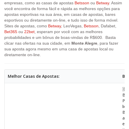
empresas, como as casas de apostas
Betsson
ou
Betway
. Assim
você encontra de forma fácil e rápida as melhores opções para
apostas esportivas na sua área, em casas de apostas, bares
esportivos ou diretamente on-line, e tudo isso de forma móvel.
Sites de apostas, como
Betway
, LeoVegas,
Betsson
, Dafabet,
Bet365
ou
22bet
, esperam por você com as melhores
probabilidades e um bônus de boas-vindas de R$600. Basta
clicar nas ofertas na sua cidade, em
Monte Alegre
, para fazer
sua aposta agora mesmo em uma casa de apostas local ou
diretamente on-line.
Melhor Casas de Apostas:
Bô
🇧
Bra
Pla
lic
Bra
apo
esp