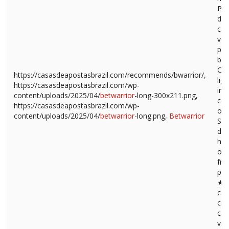
Pla
de 
cas
vol
púb
bra
Cob
https://casasdeapostasbrazil.com/recommends/bwarrior/,
lig
https://casasdeapostasbrazil.com/wp-
int
content/uploads/2025/04/
betwarrior
-long-300x211.png,
co
https://casasdeapostasbrazil.com/wp-
od
content/uploads/2025/04/
betwarrior
-long.png,
Betwarrior
Sup
dis
hor
ofe
fre
par
★ A
car
cré
car
vir