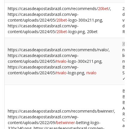
https://casasdeapostasbrazil.com/recommends/
20bet
/,
20b
https://casasdeapostasbrazil.com/wp-
de 
content/uploads/2024/05/
20bet
-logo-300x211.png,
vin
https://casasdeapostasbrazil.com/wp-
dos
content/uploads/2024/05/
20bet
-logo.png, 20bet
R$
🇧
https://casasdeapostasbrazil.com/recommends/rvalo/,
no 
https://casasdeapostasbrazil.com/wp-
líd
content/uploads/2024/05/
rivalo
-logo-300x211.png,
me
https://casasdeapostasbrazil.com/wp-
Bra
content/uploads/2024/05/
rivalo
-logo.png,
rivalo
Sup
✓
Bet
Bra
Bô
Apo
https://casasdeapostasbrazil.com/recommends/bwinner/,
R$
https://casasdeapostasbrazil.com/wp-
Od
content/uploads/2022/09/
betwinner
-betting-logo-
agr
320x240.png, https://casasdeapostasbrazil.com/wp-