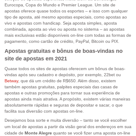
Eurocopa, Copa do Mundo e Premier League. Um site de
apostas oferece quase todos os esportes – e isso com qualquer
tipo de aposta, até mesmo apostas especiais, como apostas ao
vivo e apostas com handicap. Seja aposta simples, aposta
combinada, aposta ao vivo ou aposta no sistema – as apostas
mais exclusivas estão disponíveis on-line com todas as formas de
pagamento, como cartão de crédito, PayPal, Bitcoin ou PIX.
Apostas gratuitas e bônus de boas-vindas no
site de apostas
em 2021
Quase todos os sites de apostas oferecem um bônus de boas-
vindas após seu cadastro e depósito, por exemplo, 22bet ou
Betway
, que dá um crédito de R$650. Além disso, existem
também apostas gratuitas, palpites especiais das casas de
apostas e outras promoções para tornar sua experiência de
apostas ainda mais atrativa. A propósito, existem várias maneiras
absolutamente rápidas e seguras de depositar e sacar, o que
facilita sua diversão com apostas on-line.
Desejamos boa sorte e muita diversão – tanto se você escolher
um local de apostas a partir da visão geral dos endereços em sua
cidade de
Monte Alegre
quanto se você fizer uma aposta on-line