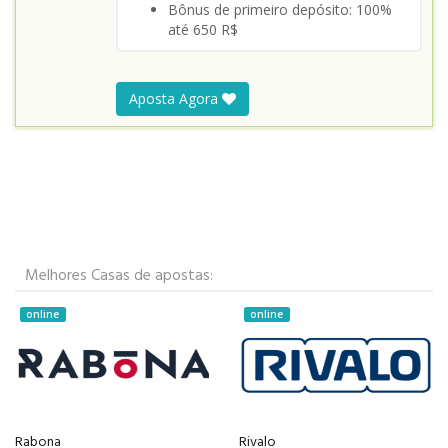
Bônus de primeiro depósito: 100%
até 650 R$
Aposta Agora
Melhores Casas de apostas:
online
online
Rabona
Rivalo