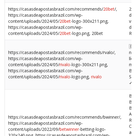
https://casasdeapostasbrazil.com/recommends/
20bet
/,
20b
https://casasdeapostasbrazil.com/wp-
de 
content/uploads/2024/05/
20bet
-logo-300x211.png,
vin
https://casasdeapostasbrazil.com/wp-
dos
content/uploads/2024/05/
20bet
-logo.png, 20bet
R$
🇧
https://casasdeapostasbrazil.com/recommends/rvalo/,
no 
https://casasdeapostasbrazil.com/wp-
líd
content/uploads/2024/05/
rivalo
-logo-300x211.png,
me
https://casasdeapostasbrazil.com/wp-
Bra
content/uploads/2024/05/
rivalo
-logo.png,
rivalo
Sup
✓
Bet
Bra
Bô
Apo
https://casasdeapostasbrazil.com/recommends/bwinner/,
R$
https://casasdeapostasbrazil.com/wp-
Od
content/uploads/2022/09/
betwinner
-betting-logo-
agr
320x240.png, https://casasdeapostasbrazil.com/wp-