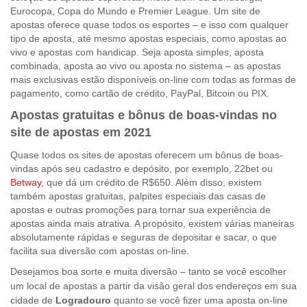
Eurocopa, Copa do Mundo e Premier League. Um site de
apostas oferece quase todos os esportes – e isso com qualquer
tipo de aposta, até mesmo apostas especiais, como apostas ao
vivo e apostas com handicap. Seja aposta simples, aposta
combinada, aposta ao vivo ou aposta no sistema – as apostas
mais exclusivas estão disponíveis on-line com todas as formas de
pagamento, como cartão de crédito, PayPal, Bitcoin ou PIX.
Apostas gratuitas e bônus de boas-vindas no
site de apostas
em 2021
Quase todos os sites de apostas oferecem um bônus de boas-
vindas após seu cadastro e depósito, por exemplo, 22bet ou
Betway
, que dá um crédito de R$650. Além disso, existem
também apostas gratuitas, palpites especiais das casas de
apostas e outras promoções para tornar sua experiência de
apostas ainda mais atrativa. A propósito, existem várias maneiras
absolutamente rápidas e seguras de depositar e sacar, o que
facilita sua diversão com apostas on-line.
Desejamos boa sorte e muita diversão – tanto se você escolher
um local de apostas a partir da visão geral dos endereços em sua
cidade de
Logradouro
quanto se você fizer uma aposta on-line