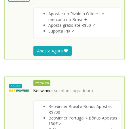
Apostar no Rivalo a O líder de
mercado no Brasil ★
Aposta grátis até R$50 ✓
Suporta PIX ✓
Aposta Agora
Premium
online
Betwinner
sucht in
Logradouro
Betwinner Brasil » Bônus Apostas
R$700
Betwinner Portugal » Bônus Apostas
130€ ✓