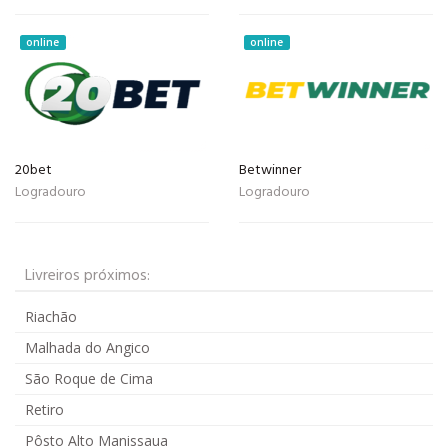
online
online
20bet
Betwinner
Logradouro
Logradouro
Livreiros próximos:
Riachão
Malhada do Angico
São Roque de Cima
Retiro
Pôsto Alto Manissaua