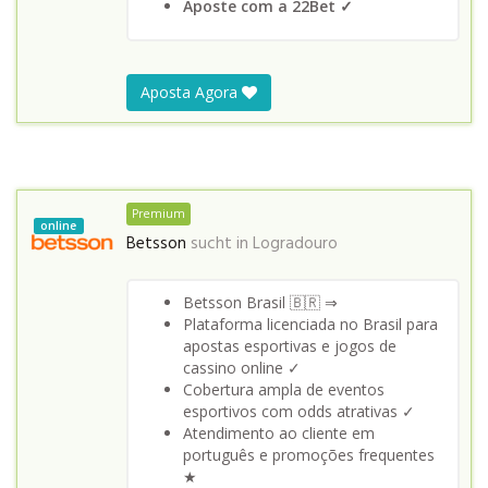
Aposte com a 22Bet ✓
Aposta Agora
Premium
online
Betsson
sucht in
Logradouro
Betsson Brasil 🇧🇷 ⇒
Plataforma licenciada no Brasil para
apostas esportivas e jogos de
cassino online ✓
Cobertura ampla de eventos
esportivos com odds atrativas ✓
Atendimento ao cliente em
português e promoções frequentes
★