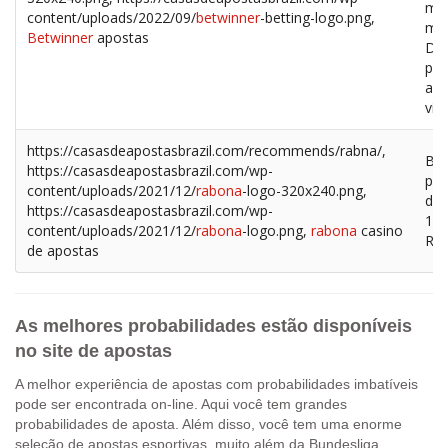
mui
content/uploads/2022/09/
betwinner
-betting-logo.png,
me
Betwinner
apostas
De
par
apo
viv
https://casasdeapostasbrazil.com/recommends/rabna/,
Bô
https://casasdeapostasbrazil.com/wp-
pri
content/uploads/2021/12/
rabona
-logo-320x240.png,
dep
https://casasdeapostasbrazil.com/wp-
100
content/uploads/2021/12/
rabona
-logo.png,
rabona
casino
R$
de apostas
As melhores probabilidades estão disponíveis
no site de apostas
A melhor experiência de apostas com probabilidades imbatíveis
pode ser encontrada on-line. Aqui você tem grandes
probabilidades de aposta. Além disso, você tem uma enorme
seleção de apostas esportivas, muito além da Bundesliga,