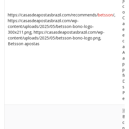
jog
cas
onl
https://casasdeapostasbrazil.com/recommends/
betsson
/,
Cob
https://casasdeapostasbrazil.com/wp-
amp
content/uploads/2025/05/betsson-bono-logo-
eve
300x211.png, https://casasdeapostasbrazil.com/wp-
esp
content/uploads/2025/05/betsson-bono-logo.png,
co
Betsson apostas
atr
Ate
ao 
por
pr
fre
Dep
saq
Pix
e-w
🇧
Bet
com
no 