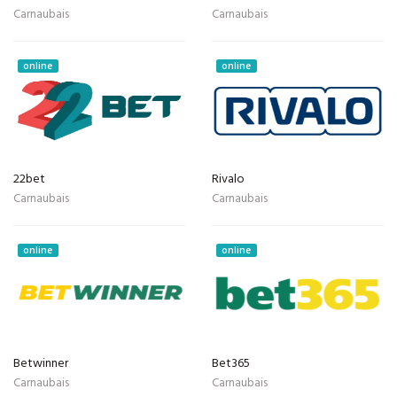
Carnaubais
Carnaubais
online
online
22bet
Rivalo
Carnaubais
Carnaubais
online
online
Betwinner
Bet365
Carnaubais
Carnaubais