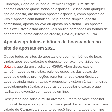
Eurocopa, Copa do Mundo e Premier League. Um site de
apostas oferece quase todos os esportes – e isso com qualquer
tipo de aposta, até mesmo apostas especiais, como apostas ao
vivo e apostas com handicap. Seja aposta simples, aposta
combinada, aposta ao vivo ou aposta no sistema – as apostas
mais exclusivas estão disponíveis on-line com todas as formas de
pagamento, como cartão de crédito, PayPal, Bitcoin ou PIX.
Apostas gratuitas e bônus de boas-vindas no
site de apostas
em 2021
Quase todos os sites de apostas oferecem um bônus de boas-
vindas após seu cadastro e depósito, por exemplo, 22bet ou
Betway
, que dá um crédito de R$650. Além disso, existem
também apostas gratuitas, palpites especiais das casas de
apostas e outras promoções para tornar sua experiência de
apostas ainda mais atrativa. A propósito, existem várias maneiras
absolutamente rápidas e seguras de depositar e sacar, o que
facilita sua diversão com apostas on-line.
Desejamos boa sorte e muita diversão – tanto se você escolher
um local de apostas a partir da visão geral dos endereços em sua
cidade de
Carnaubais
quanto se você fizer uma aposta on-line