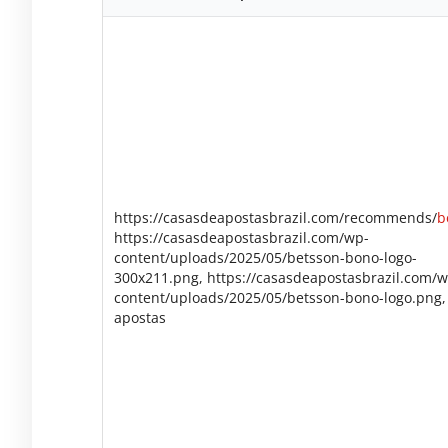
https://casasdeapostasbrazil.com/recommends/
b
https://casasdeapostasbrazil.com/wp-
content/uploads/2025/05/betsson-bono-logo-
300x211.png, https://casasdeapostasbrazil.com/w
content/uploads/2025/05/betsson-bono-logo.png,
apostas