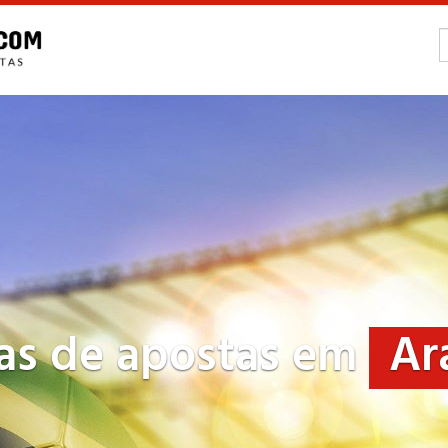
as de apostas em
Ar