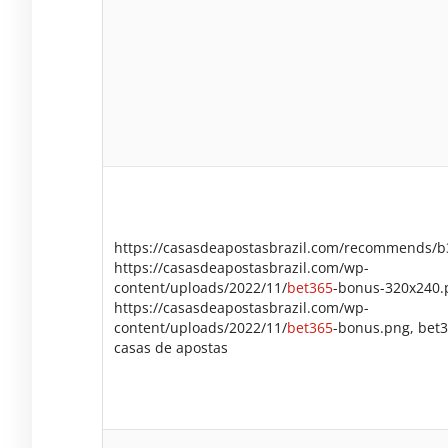
https://casasdeapostasbrazil.com/recommends/b
https://casasdeapostasbrazil.com/wp-
content/uploads/2022/11/
bet365
-bonus-320x240.
https://casasdeapostasbrazil.com/wp-
content/uploads/2022/11/
bet365
-bonus.png, bet
casas de apostas