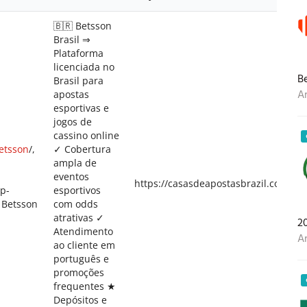
🇧🇷 Betsson
Brasil ⇒
Plataforma
licenciada no
B
Brasil para
A
apostas
esportivas e
jogos de
cassino online
etsson
/,
✓ Cobertura
ampla de
eventos
https://casasdeapostasbrazil.com/r
p-
esportivos
 Betsson
com odds
atrativas ✓
2
Atendimento
A
ao cliente em
português e
promoções
frequentes ★
Depósitos e