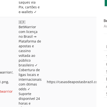
saques via
Pix, cartões e
e-wallets ✓
B
🇧🇷
A
BetWarrior
com licença
no Brasil ⇒
Plataforma de
apostas e
cassino
voltada ao
público
brasileiro ✓
Cobertura de
arrior/,
ligas locais e
internacionais
1.png,
https://casasdeapostasbrazil.com/r
com ótimas
odds ✓
twarrior
Suporte
disponível 24
horas e