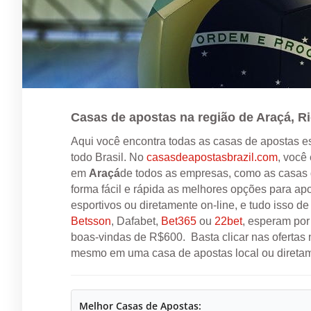
Casas de apostas na região de Araçá, R
Aqui você encontra todas as casas de apostas e
todo Brasil. No
casasdeapostasbrazil.com
, você
em
Araçá
de todos as empresas, como as casas
forma fácil e rápida as melhores opções para ap
esportivos ou diretamente on-line, e tudo isso d
Betsson
, Dafabet,
Bet365
ou
22bet
, esperam por
boas-vindas de R$600. Basta clicar nas ofertas
mesmo em uma casa de apostas local ou diretam
Melhor Casas de Apostas: