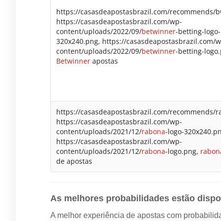
https://casasdeapostasbrazil.com/recommends/b
https://casasdeapostasbrazil.com/wp-
content/uploads/2022/09/
betwinner
-betting-logo-
320x240.png, https://casasdeapostasbrazil.com/w
content/uploads/2022/09/
betwinner
-betting-logo
Betwinner
apostas
https://casasdeapostasbrazil.com/recommends/r
https://casasdeapostasbrazil.com/wp-
content/uploads/2021/12/
rabona
-logo-320x240.pn
https://casasdeapostasbrazil.com/wp-
content/uploads/2021/12/
rabona
-logo.png,
rabon
de apostas
As melhores probabilidades estão dispo
A melhor experiência de apostas com probabilida