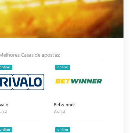
Melhores Casas de apostas:
online
online
valo
Betwinner
raçá
Araçá
online
online