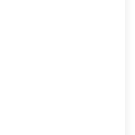
ecommends/bwinner/
ecommends/rabna/