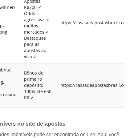
Apostas
winner/,
R$700 ✓
Odds
agressivas e
https://casasdeapostasbrazil.com/r
p-
muitos
.png,
mercados ✓
Destaques
para as
apostas ao
vivo ✓
abna/,
Bônus de
primeiro
g,
depósito:
https://casasdeapostasbrazil.com/r
100% até 650
a
casino
R$ ✓
níveis no site de apostas
des imbatíveis pode ser encontrada on-line. Aqui você