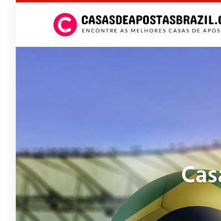
Skip
to
main
content
Cas