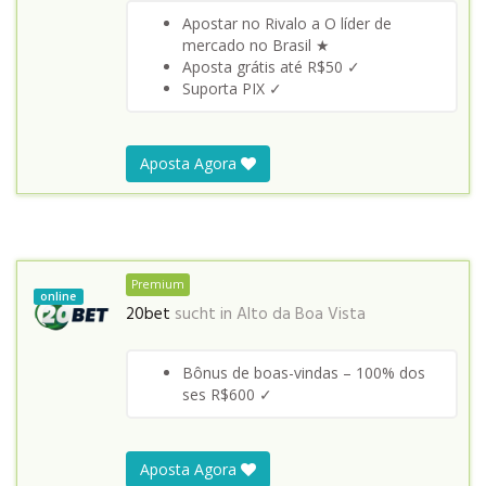
Apostar no Rivalo a O líder de
mercado no Brasil ★
Aposta grátis até R$50 ✓
Suporta PIX ✓
Aposta Agora
Premium
online
20bet
sucht in
Alto da Boa Vista
Bônus de boas-vindas – 100% dos
ses R$600 ✓
Aposta Agora