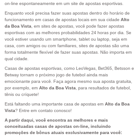
on-line espontaneamente em um site de apostas esportivas.
Enquanto você precisa fazer suas apostas dentro do horário de
funcionamento em casas de apostas locais em sua cidade
Alto
da Boa Vista
, em sites de apostas, você pode fazer apostas
esportivas com as melhores probabilidades 24 horas por dia. Se
você estiver usando um smartphone, tablet ou laptop, seja em
casa, com amigos ou com familiares, sites de apostas são uma
forma totalmente flexível de fazer suas apostas. Não importa em
qual cidade.
Casas de apostas esportivas, como
LeoVegas, Bet365
, Betsson e
Betway tornam o próximo jogo de futebol ainda mais
emocionante para você. Faça agora mesmo sua aposta gratuita,
por exemplo, em
Alto da Boa Vista
, para resultados de futebol,
tênis ou críquete!
Está faltando uma importante casa de apostas em
Alto da Boa
Vista
? Entre em contato conosco!
A partir daqui, você encontra as melhores e mais
conceituadas casas de apostas on-line, incluindo
promoções de bônus atuais exclusivamente para você: