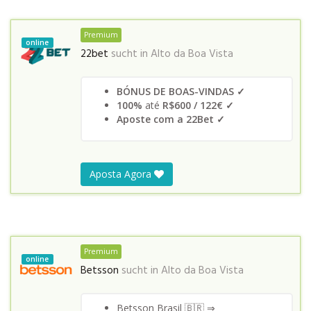
Premium
online
22bet
sucht in
Alto da Boa Vista
BÓNUS DE BOAS-VINDAS ✓
100%
até
R$600 / 122€ ✓
Aposte com a 22Bet ✓
Aposta Agora
Premium
online
Betsson
sucht in
Alto da Boa Vista
Betsson Brasil 🇧🇷 ⇒