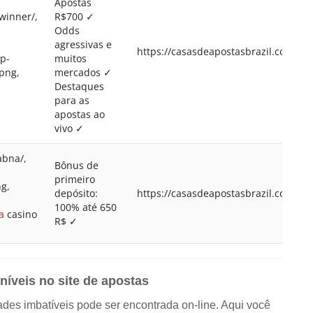
Apostas
winner/,
R$700 ✓
Odds
agressivas e
https://casasdeapostasbrazil.com/r
p-
muitos
.png,
mercados ✓
Destaques
para as
apostas ao
vivo ✓
abna/,
Bônus de
primeiro
g,
depósito:
https://casasdeapostasbrazil.com/r
100% até 650
a
casino
R$ ✓
níveis no site de apostas
des imbatíveis pode ser encontrada on-line. Aqui você