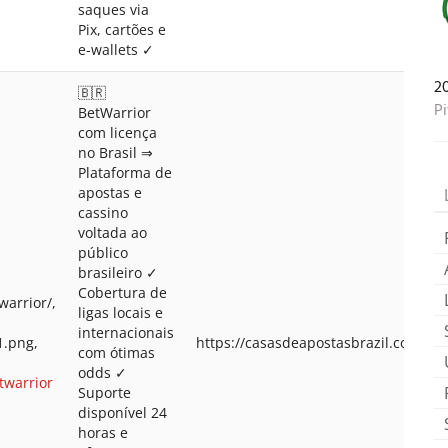
saques via
Pix, cartões e
e-wallets ✓
2
🇧🇷
P
BetWarrior
com licença
no Brasil ⇒
Plataforma de
apostas e
cassino
voltada ao
público
brasileiro ✓
Cobertura de
arrior/,
ligas locais e
internacionais
1.png,
https://casasdeapostasbrazil.com/r
com ótimas
odds ✓
twarrior
Suporte
disponível 24
horas e