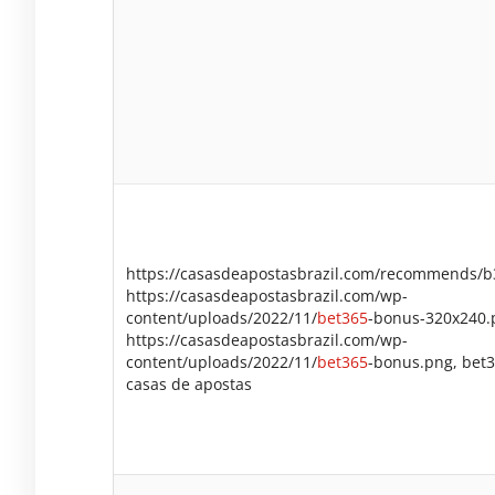
https://casasdeapostasbrazil.com/recommends/b
https://casasdeapostasbrazil.com/wp-
content/uploads/2022/11/
bet365
-bonus-320x240.
https://casasdeapostasbrazil.com/wp-
content/uploads/2022/11/
bet365
-bonus.png, bet
casas de apostas