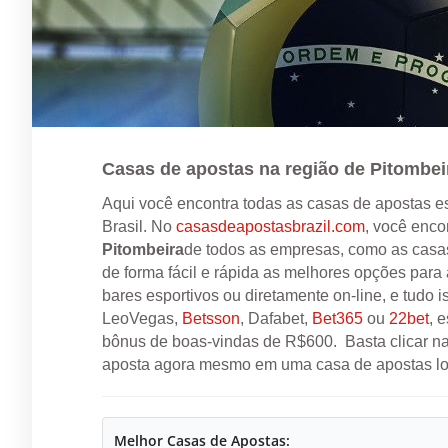
Casas de apostas na região de Pitombei
Aqui você encontra todas as casas de apostas e
Brasil. No
casasdeapostasbrazil.com
, você enco
Pitombeira
de todos as empresas, como as casa
de forma fácil e rápida as melhores opções para
bares esportivos ou diretamente on-line, e tudo 
LeoVegas,
Betsson
, Dafabet,
Bet365
ou
22bet
, 
bônus de boas-vindas de R$600. Basta clicar na
aposta agora mesmo em uma casa de apostas loc
Melhor Casas de Apostas: