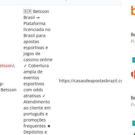
🇧🇷 Betsson
Brasil ⇒
Plataforma
licenciada no
B
Brasil para
P
apostas
esportivas e
jogos de
cassino online
etsson
/,
✓ Cobertura
ampla de
eventos
https://casasdeapostasbrazil.com/r
p-
esportivos
 Betsson
com odds
atrativas ✓
B
Atendimento
P
ao cliente em
português e
promoções
frequentes ★
Depósitos e