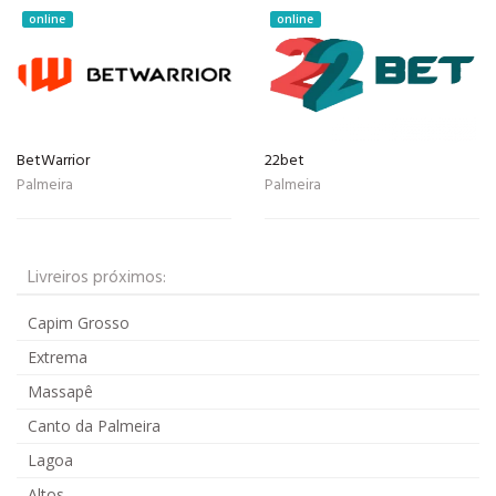
online
online
BetWarrior
22bet
Palmeira
Palmeira
Livreiros próximos:
Capim Grosso
Extrema
Massapê
Canto da Palmeira
Lagoa
Altos