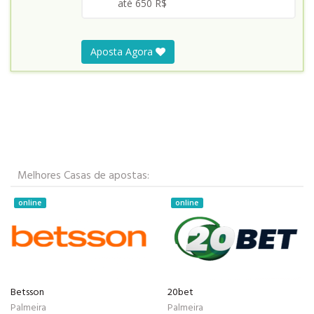
até 650 R$
Aposta Agora
Melhores Casas de apostas:
online
online
Betsson
20bet
Palmeira
Palmeira