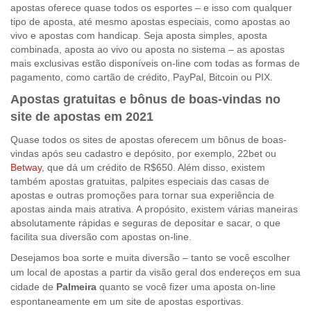
apostas oferece quase todos os esportes – e isso com qualquer
tipo de aposta, até mesmo apostas especiais, como apostas ao
vivo e apostas com handicap. Seja aposta simples, aposta
combinada, aposta ao vivo ou aposta no sistema – as apostas
mais exclusivas estão disponíveis on-line com todas as formas de
pagamento, como cartão de crédito, PayPal, Bitcoin ou PIX.
Apostas gratuitas e bônus de boas-vindas no
site de apostas
em 2021
Quase todos os sites de apostas oferecem um bônus de boas-
vindas após seu cadastro e depósito, por exemplo, 22bet ou
Betway
, que dá um crédito de R$650. Além disso, existem
também apostas gratuitas, palpites especiais das casas de
apostas e outras promoções para tornar sua experiência de
apostas ainda mais atrativa. A propósito, existem várias maneiras
absolutamente rápidas e seguras de depositar e sacar, o que
facilita sua diversão com apostas on-line.
Desejamos boa sorte e muita diversão – tanto se você escolher
um local de apostas a partir da visão geral dos endereços em sua
cidade de
Palmeira
quanto se você fizer uma aposta on-line
espontaneamente em um site de apostas esportivas.