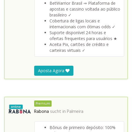
BetWarrior Brasil ⇒ Plataforma de
apostas e cassino voltada ao público
brasileiro ✓
Cobertura de ligas locais e
internacionais com ótimas odds ✓
Suporte disponível 24 horas e
ofertas frequentes para usuários ★
Aceita Pix, cartões de crédito e
carteiras virtuais ✓
Aposta Agora
Premium
online
Rabona
sucht in
Palmeira
Bônus de primeiro depósito: 100%