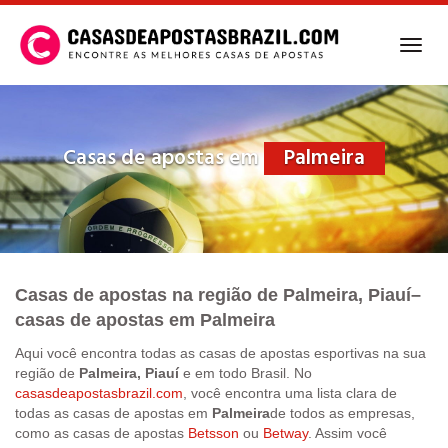
Skip
to
Toggl
main
navig
content
Casas de apostas em
Palmeira
Casas de apostas na região de Palmeira, Piauí–
casas de apostas em Palmeira
Aqui você encontra todas as casas de apostas esportivas na sua
região de
Palmeira, Piauí
e em todo Brasil. No
casasdeapostasbrazil.com
, você encontra uma lista clara de
todas as casas de apostas em
Palmeira
de todos as empresas,
como as casas de apostas
Betsson
ou
Betway
. Assim você