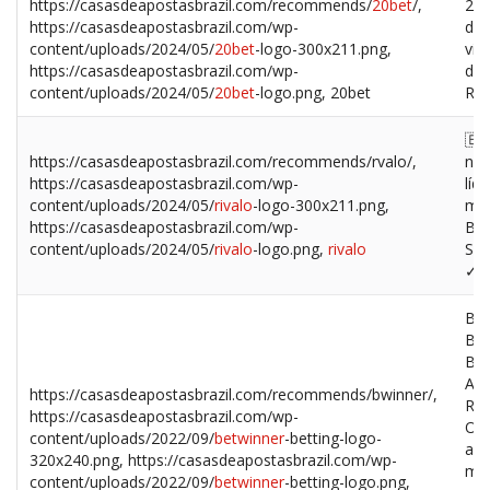
https://casasdeapostasbrazil.com/recommends/
20bet
/,
20b
https://casasdeapostasbrazil.com/wp-
de 
content/uploads/2024/05/
20bet
-logo-300x211.png,
vin
https://casasdeapostasbrazil.com/wp-
dos
content/uploads/2024/05/
20bet
-logo.png, 20bet
R$
🇧
https://casasdeapostasbrazil.com/recommends/rvalo/,
no 
https://casasdeapostasbrazil.com/wp-
líd
content/uploads/2024/05/
rivalo
-logo-300x211.png,
me
https://casasdeapostasbrazil.com/wp-
Bra
content/uploads/2024/05/
rivalo
-logo.png,
rivalo
Sup
✓
Bet
Bra
Bô
Apo
https://casasdeapostasbrazil.com/recommends/bwinner/,
R$
https://casasdeapostasbrazil.com/wp-
Od
content/uploads/2022/09/
betwinner
-betting-logo-
agr
320x240.png, https://casasdeapostasbrazil.com/wp-
mui
content/uploads/2022/09/
betwinner
-betting-logo.png,