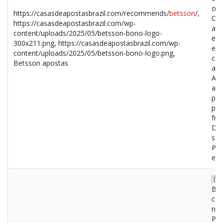
onl
https://casasdeapostasbrazil.com/recommends/
betsson
/,
Cob
https://casasdeapostasbrazil.com/wp-
amp
content/uploads/2025/05/betsson-bono-logo-
eve
300x211.png, https://casasdeapostasbrazil.com/wp-
esp
content/uploads/2025/05/betsson-bono-logo.png,
co
Betsson apostas
atr
Ate
ao 
por
pr
fre
Dep
saq
Pix
e-w
🇧
Bet
com
no 
Pla