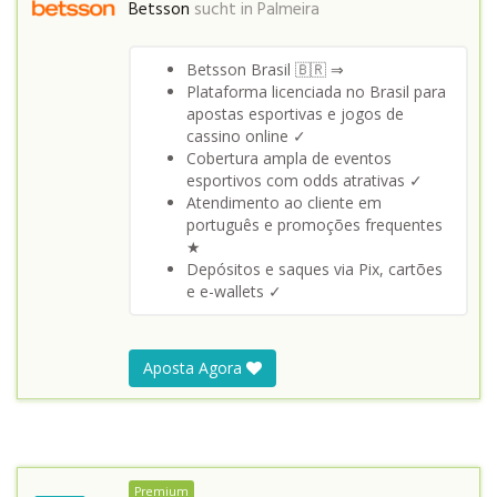
Betsson
sucht in
Palmeira
Betsson Brasil 🇧🇷 ⇒
Plataforma licenciada no Brasil para
apostas esportivas e jogos de
cassino online ✓
Cobertura ampla de eventos
esportivos com odds atrativas ✓
Atendimento ao cliente em
português e promoções frequentes
★
Depósitos e saques via Pix, cartões
e e-wallets ✓
Aposta Agora
Premium