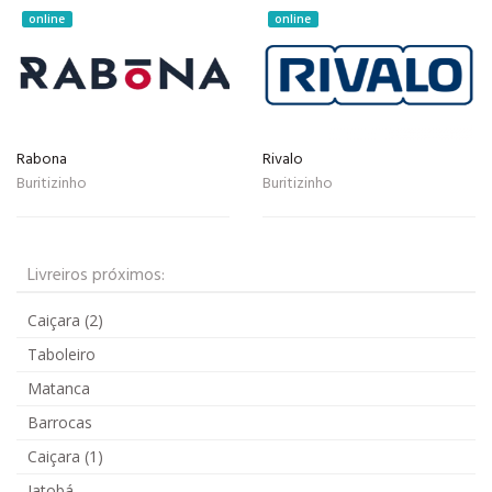
online
online
Rabona
Rivalo
Buritizinho
Buritizinho
Livreiros próximos:
Caiçara (2)
Taboleiro
Matanca
Barrocas
Caiçara (1)
Jatobá