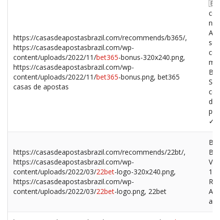
🇧
com
no 
Ap
https://casasdeapostasbrazil.com/recommends/b365/,
seg
https://casasdeapostasbrazil.com/wp-
com
content/uploads/2022/11/
bet365
-bonus-320x240.png,
mun
https://casasdeapostasbrazil.com/wp-
Be
content/uploads/2022/11/
bet365
-bonus.png, bet365
Sup
casas de apostas
co
de
pa
✓
BÓ
https://casasdeapostasbrazil.com/recommends/22bt/,
BO
https://casasdeapostasbrazil.com/wp-
VI
content/uploads/2022/03/
22bet
-logo-320x240.png,
100
https://casasdeapostasbrazil.com/wp-
R$
content/uploads/2022/03/
22bet
-logo.png, 22bet
Ap
a 2