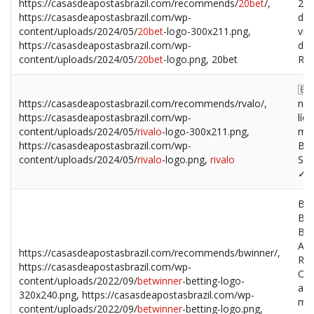
https://casasdeapostasbrazil.com/recommends/
20bet
/,
20b
https://casasdeapostasbrazil.com/wp-
de 
content/uploads/2024/05/
20bet
-logo-300x211.png,
vin
https://casasdeapostasbrazil.com/wp-
dos
content/uploads/2024/05/
20bet
-logo.png, 20bet
R$
🇧
https://casasdeapostasbrazil.com/recommends/rvalo/,
no 
https://casasdeapostasbrazil.com/wp-
líd
content/uploads/2024/05/
rivalo
-logo-300x211.png,
me
https://casasdeapostasbrazil.com/wp-
Bra
content/uploads/2024/05/
rivalo
-logo.png,
rivalo
Sup
✓
Bet
Bra
Bô
Apo
https://casasdeapostasbrazil.com/recommends/bwinner/,
R$
https://casasdeapostasbrazil.com/wp-
Od
content/uploads/2022/09/
betwinner
-betting-logo-
agr
320x240.png, https://casasdeapostasbrazil.com/wp-
mui
content/uploads/2022/09/
betwinner
-betting-logo.png,