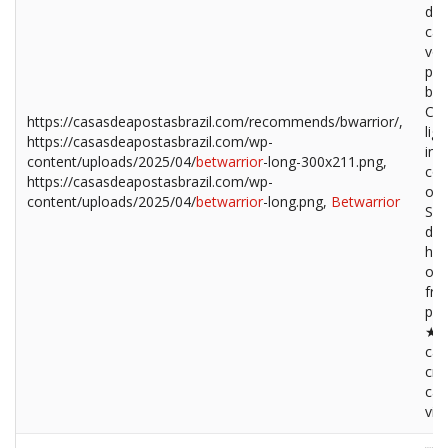
de 
cas
vol
púb
bra
Cob
https://casasdeapostasbrazil.com/recommends/bwarrior/,
lig
https://casasdeapostasbrazil.com/wp-
int
content/uploads/2025/04/
betwarrior
-long-300x211.png,
co
https://casasdeapostasbrazil.com/wp-
od
content/uploads/2025/04/
betwarrior
-long.png,
Betwarrior
Sup
dis
hor
ofe
fre
par
★ A
car
cré
car
vir