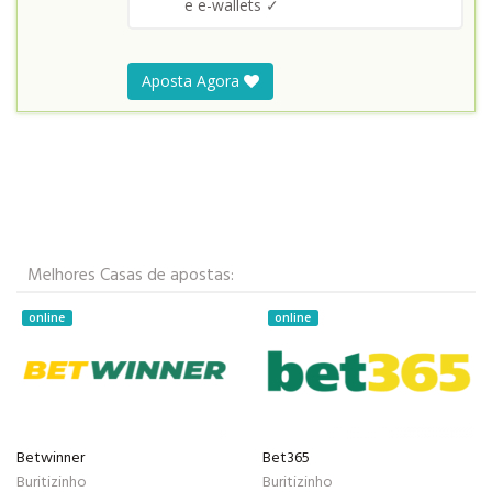
e e-wallets ✓
Aposta Agora
Melhores Casas de apostas:
online
online
Betwinner
Bet365
Buritizinho
Buritizinho