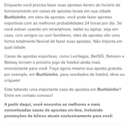
Enquanto você precisa fazer suas apostas dentro do horário de
funcionamento em casas de apostas locais em sua cidade
Buritizinho
, em sites de apostas, você pode fazer apostas
esportivas com as melhores probabilidades 24 horas por dia. Se
você estiver usando um smartphone, tablet ou laptop, seja em
casa, com amigos ou com familiares, sites de apostas são uma
forma totalmente flexível de fazer suas apostas. Não importa em
qual cidade.
Casas de apostas esportivas, como
LeoVegas, Bet365
, Betsson e
Betway tornam o próximo jogo de futebol ainda mais
emocionante para você. Faça agora mesmo sua aposta gratuita,
por exemplo, em
Buritizinho
, para resultados de futebol, tênis ou
críquete!
Está faltando uma importante casa de apostas em
Buritizinho
?
Entre em contato conosco!
A partir daqui, você encontra as melhores e mais
conceituadas casas de apostas on-line, incluindo
promoções de bônus atuais exclusivamente para você: