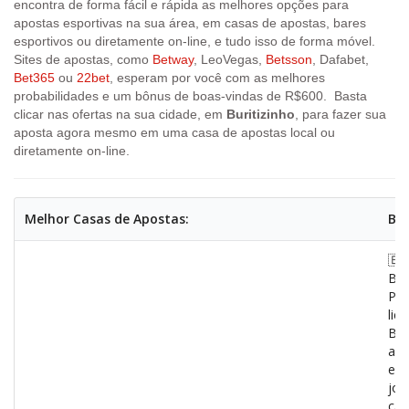
encontra de forma fácil e rápida as melhores opções para
apostas esportivas na sua área, em casas de apostas, bares
esportivos ou diretamente on-line, e tudo isso de forma móvel.
Sites de apostas, como
Betway
, LeoVegas,
Betsson
, Dafabet,
Bet365
ou
22bet
, esperam por você com as melhores
probabilidades e um bônus de boas-vindas de R$600. Basta
clicar nas ofertas na sua cidade, em
Buritizinho
, para fazer sua
aposta agora mesmo em uma casa de apostas local ou
diretamente on-line.
Melhor Casas de Apostas:
Bô
🇧
Bra
Pla
lic
Bra
apo
esp
jog
cas