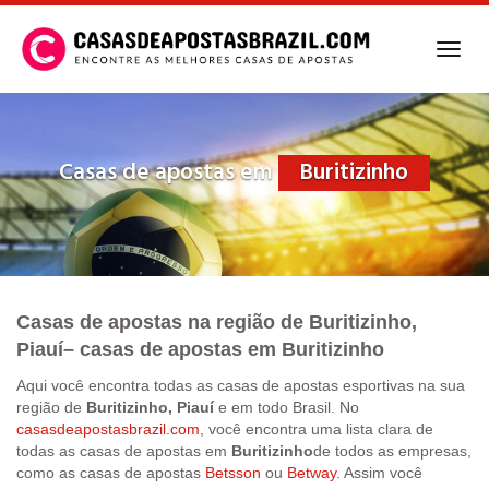
Skip
to
Toggl
main
navig
content
Casas de apostas em
Buritizinho
Casas de apostas na região de Buritizinho,
Piauí– casas de apostas em Buritizinho
Aqui você encontra todas as casas de apostas esportivas na sua
região de
Buritizinho, Piauí
e em todo Brasil. No
casasdeapostasbrazil.com
, você encontra uma lista clara de
todas as casas de apostas em
Buritizinho
de todos as empresas,
como as casas de apostas
Betsson
ou
Betway
. Assim você