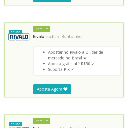
Premium
online
Rivalo
sucht in
Buritizinho
Apostar no Rivalo a O líder de
mercado no Brasil ★
Aposta grátis até R$50 ✓
Suporta PIX ✓
Aposta Agora
Premium
online