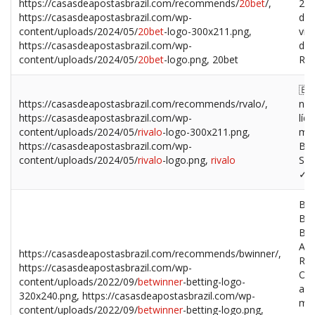
https://casasdeapostasbrazil.com/recommends/
20bet
/,
20b
https://casasdeapostasbrazil.com/wp-
de 
content/uploads/2024/05/
20bet
-logo-300x211.png,
vin
https://casasdeapostasbrazil.com/wp-
dos
content/uploads/2024/05/
20bet
-logo.png, 20bet
R$
🇧
https://casasdeapostasbrazil.com/recommends/rvalo/,
no 
https://casasdeapostasbrazil.com/wp-
líd
content/uploads/2024/05/
rivalo
-logo-300x211.png,
me
https://casasdeapostasbrazil.com/wp-
Bra
content/uploads/2024/05/
rivalo
-logo.png,
rivalo
Sup
✓
Bet
Bra
Bô
Apo
https://casasdeapostasbrazil.com/recommends/bwinner/,
R$
https://casasdeapostasbrazil.com/wp-
Od
content/uploads/2022/09/
betwinner
-betting-logo-
agr
320x240.png, https://casasdeapostasbrazil.com/wp-
mui
content/uploads/2022/09/
betwinner
-betting-logo.png,