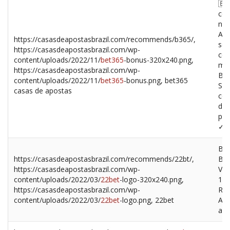
🇧
com
no 
Ap
https://casasdeapostasbrazil.com/recommends/b365/,
seg
https://casasdeapostasbrazil.com/wp-
com
content/uploads/2022/11/
bet365
-bonus-320x240.png,
mun
https://casasdeapostasbrazil.com/wp-
Be
content/uploads/2022/11/
bet365
-bonus.png, bet365
Sup
casas de apostas
co
de
pa
✓
BÓ
https://casasdeapostasbrazil.com/recommends/22bt/,
BO
https://casasdeapostasbrazil.com/wp-
VI
content/uploads/2022/03/
22bet
-logo-320x240.png,
100
https://casasdeapostasbrazil.com/wp-
R$
content/uploads/2022/03/
22bet
-logo.png, 22bet
Ap
a 2