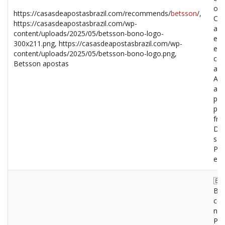
onl
https://casasdeapostasbrazil.com/recommends/
betsson
/,
Cob
https://casasdeapostasbrazil.com/wp-
amp
content/uploads/2025/05/betsson-bono-logo-
eve
300x211.png, https://casasdeapostasbrazil.com/wp-
esp
content/uploads/2025/05/betsson-bono-logo.png,
co
Betsson apostas
atr
Ate
ao 
por
pr
fre
Dep
saq
Pix
e-w
🇧
Bet
com
no 
Pla