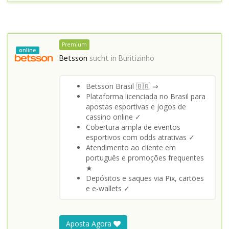
Premium
online
Betsson
sucht in
Buritizinho
Betsson Brasil 🇧🇷 ⇒
Plataforma licenciada no Brasil para
apostas esportivas e jogos de
cassino online ✓
Cobertura ampla de eventos
esportivos com odds atrativas ✓
Atendimento ao cliente em
português e promoções frequentes
★
Depósitos e saques via Pix, cartões
e e-wallets ✓
Aposta Agora