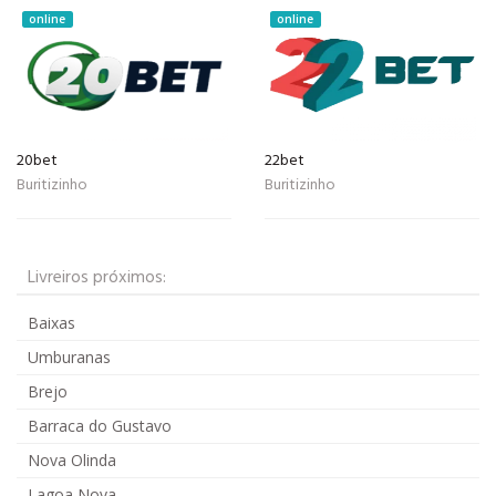
online
online
20bet
22bet
Buritizinho
Buritizinho
Livreiros próximos:
Baixas
Umburanas
Brejo
Barraca do Gustavo
Nova Olinda
Lagoa Nova