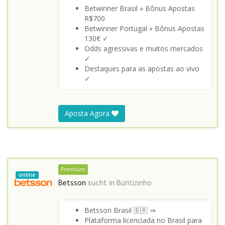
Betwinner Brasil » Bônus Apostas
R$700
Betwinner Portugal » Bônus Apostas
130€ ✓
Odds agressivas e muitos mercados
✓
Destaques para as apostas ao vivo
✓
Aposta Agora
Premium
online
Betsson
sucht in
Buritizinho
Betsson Brasil 🇧🇷 ⇒
Plataforma licenciada no Brasil para