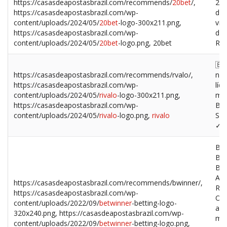
https://casasdeapostasbrazil.com/recommends/
20bet
/,
20b
https://casasdeapostasbrazil.com/wp-
de 
content/uploads/2024/05/
20bet
-logo-300x211.png,
vin
https://casasdeapostasbrazil.com/wp-
dos
content/uploads/2024/05/
20bet
-logo.png, 20bet
R$
🇧
https://casasdeapostasbrazil.com/recommends/rvalo/,
no 
https://casasdeapostasbrazil.com/wp-
líd
content/uploads/2024/05/
rivalo
-logo-300x211.png,
me
https://casasdeapostasbrazil.com/wp-
Bra
content/uploads/2024/05/
rivalo
-logo.png,
rivalo
Sup
✓
Bet
Bra
Bô
Apo
https://casasdeapostasbrazil.com/recommends/bwinner/,
R$
https://casasdeapostasbrazil.com/wp-
Od
content/uploads/2022/09/
betwinner
-betting-logo-
agr
320x240.png, https://casasdeapostasbrazil.com/wp-
mui
content/uploads/2022/09/
betwinner
-betting-logo.png,