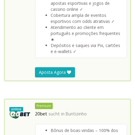
apostas esportivas e jogos de
cassino online ✓
Cobertura ampla de eventos
esportivos com odds atrativas ✓
Atendimento ao cliente em
português e promoções frequentes
★
Depósitos e saques via Pix, cartões
e e-wallets ✓
Aposta Agora
Premium
online
20bet
sucht in
Buritizinho
Bônus de boas-vindas – 100% dos