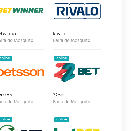
etwinner
Rivalo
arra do Mosquito
Barra do Mosquito
online
online
ecommends/betsson/
etsson
22bet
arra do Mosquito
Barra do Mosquito
online
online