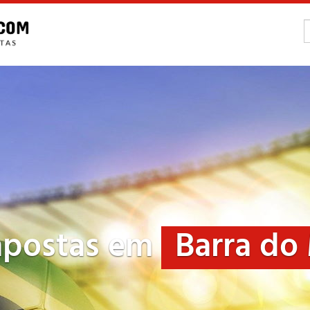
apostas em
Barra do