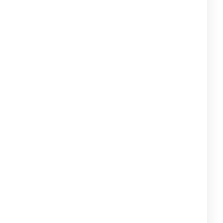
ecommends/bwinner/
ecommends/rabna/