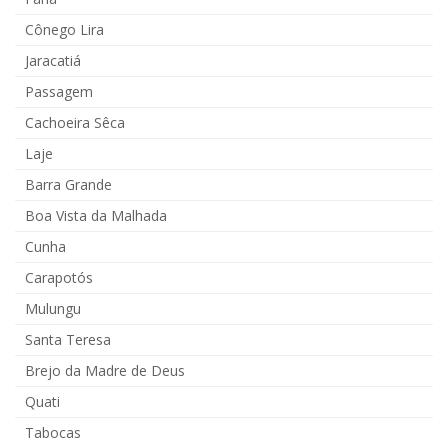
Cônego Lira
Jaracatiá
Passagem
Cachoeira Sêca
Laje
Barra Grande
Boa Vista da Malhada
Cunha
Carapotós
Mulungu
Santa Teresa
Brejo da Madre de Deus
Quati
Tabocas