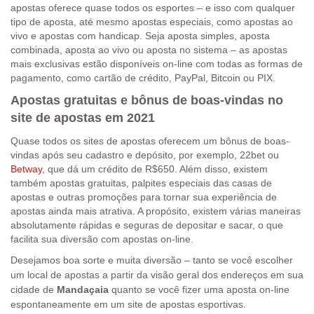
apostas oferece quase todos os esportes – e isso com qualquer
tipo de aposta, até mesmo apostas especiais, como apostas ao
vivo e apostas com handicap. Seja aposta simples, aposta
combinada, aposta ao vivo ou aposta no sistema – as apostas
mais exclusivas estão disponíveis on-line com todas as formas de
pagamento, como cartão de crédito, PayPal, Bitcoin ou PIX.
Apostas gratuitas e bônus de boas-vindas no
site de apostas
em 2021
Quase todos os sites de apostas oferecem um bônus de boas-
vindas após seu cadastro e depósito, por exemplo, 22bet ou
Betway
, que dá um crédito de R$650. Além disso, existem
também apostas gratuitas, palpites especiais das casas de
apostas e outras promoções para tornar sua experiência de
apostas ainda mais atrativa. A propósito, existem várias maneiras
absolutamente rápidas e seguras de depositar e sacar, o que
facilita sua diversão com apostas on-line.
Desejamos boa sorte e muita diversão – tanto se você escolher
um local de apostas a partir da visão geral dos endereços em sua
cidade de
Mandaçaia
quanto se você fizer uma aposta on-line
espontaneamente em um site de apostas esportivas.