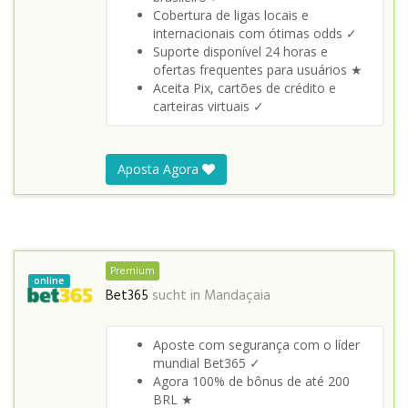
Cobertura de ligas locais e
internacionais com ótimas odds ✓
Suporte disponível 24 horas e
ofertas frequentes para usuários ★
Aceita Pix, cartões de crédito e
carteiras virtuais ✓
Aposta Agora
Premium
online
Bet365
sucht in
Mandaçaia
Aposte com segurança com o líder
mundial Bet365 ✓
Agora 100% de bônus de até 200
BRL ★