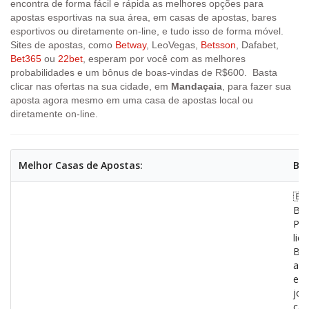
encontra de forma fácil e rápida as melhores opções para
apostas esportivas na sua área, em casas de apostas, bares
esportivos ou diretamente on-line, e tudo isso de forma móvel.
Sites de apostas, como
Betway
, LeoVegas,
Betsson
, Dafabet,
Bet365
ou
22bet
, esperam por você com as melhores
probabilidades e um bônus de boas-vindas de R$600. Basta
clicar nas ofertas na sua cidade, em
Mandaçaia
, para fazer sua
aposta agora mesmo em uma casa de apostas local ou
diretamente on-line.
Melhor Casas de Apostas:
Bô
🇧
Bra
Pla
lic
Bra
apo
esp
jog
cas