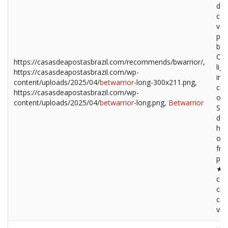
de 
cas
vol
púb
bra
Cob
https://casasdeapostasbrazil.com/recommends/bwarrior/,
lig
https://casasdeapostasbrazil.com/wp-
int
content/uploads/2025/04/
betwarrior
-long-300x211.png,
co
https://casasdeapostasbrazil.com/wp-
od
content/uploads/2025/04/
betwarrior
-long.png,
Betwarrior
Sup
dis
hor
ofe
fre
par
★ A
car
cré
car
vir