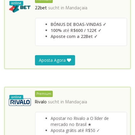
online
22bet
sucht in
Mandaçaia
BÓNUS DE BOAS-VINDAS ✓
100%
até
R$600 / 122€ ✓
Aposte com a 22Bet ✓
Aposta Agora
Premium
online
Rivalo
sucht in
Mandaçaia
Apostar no Rivalo a O líder de
mercado no Brasil ★
Aposta grátis até R$50 ✓