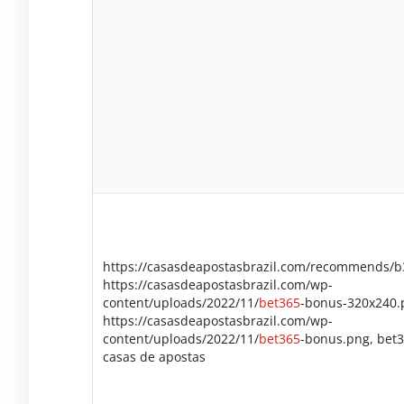
https://casasdeapostasbrazil.com/recommends/b
https://casasdeapostasbrazil.com/wp-
content/uploads/2022/11/
bet365
-bonus-320x240.
https://casasdeapostasbrazil.com/wp-
content/uploads/2022/11/
bet365
-bonus.png, bet
casas de apostas