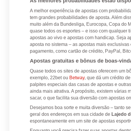
As melhores probabilidades estão dispo
A melhor experiência de apostas com probabilida
tem grandes probabilidades de aposta. Além dis
muito além da Bundesliga, Eurocopa, Copa do M
quase todos os esportes – e isso com qualquer 
apostas ao vivo e apostas com handicap. Seja a
aposta no sistema – as apostas mais exclusivas 
pagamento, como cartão de crédito, PayPal, Bitc
Apostas gratuitas e bônus de boas-vind
Quase todos os sites de apostas oferecem um bô
exemplo, 22bet ou
Betway
, que dá um crédito d
palpites especiais das casas de apostas e outra
ainda mais atrativa. A propósito, existem várias
sacar, o que facilita sua diversão com apostas on
Desejamos boa sorte e muita diversão – tanto se 
geral dos endereços em sua cidade de
Lajedo 
espontaneamente em um site de apostas esporti
Enquanto você precisa fazer suas apostas dentr