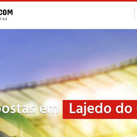
postas em
Lajedo do