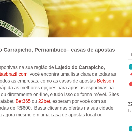
do Carrapicho, Pernambuco– casas de apostas
sportivas na sua região de
Lajedo do Carrapicho,
asbrazil.com
, você encontra uma lista clara de todas as
todos as empresas, como as casas de apostas
Betsson
e rápida as melhores opções para apostas esportivas na
ou diretamente on-line, e tudo isso de forma móvel. Sites
Dafabet,
Bet365
ou
22bet
, esperam por você com as
2
das de R$600. Basta clicar nas ofertas na sua cidade,
L
sta agora mesmo em uma casa de apostas local ou