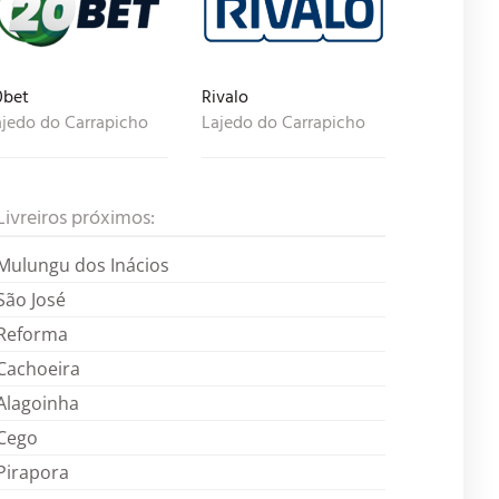
0bet
Rivalo
ajedo do Carrapicho
Lajedo do Carrapicho
Livreiros próximos:
Mulungu dos Inácios
São José
Reforma
Cachoeira
Alagoinha
ecommends/bwarrior/
Cego
Pirapora