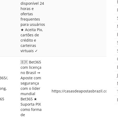
disponível 24
horas e
ofertas
frequentes
para usuários
★ Aceita Pix,
cartões de
crédito e
carteiras
virtuais ✓
🇧🇷 Bet365
com licença
no Brasil ⇒
365/,
Aposte com
segurança
png,
com o líder
https://casasdeapostasbrazil.com/r
mundial
365
Bet365 ★
Suporta PIX
como forma
de