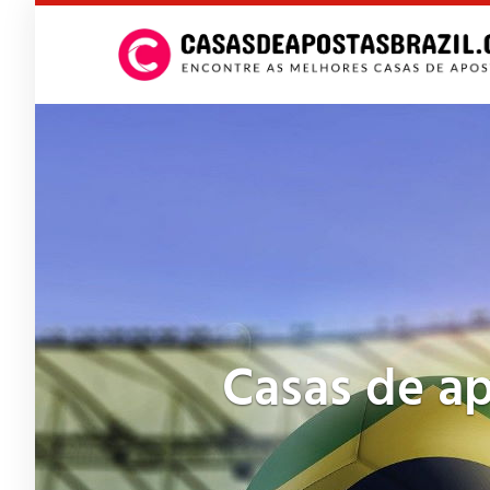
Skip
to
main
content
Casas de a