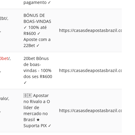
pagamento ✓
BÓNUS DE
bt/,
BOAS-VINDAS
✓ 100% até
,
https://casasdeapostasbrazil.com/r
R$600 ✓
Aposte com a
22Bet ✓
0bet
/,
20bet Bônus
de boas-
,
vindas - 100%
https://casasdeapostasbrazil.com/r
dos ses R$600
✓
🇧🇷 Apostar
alo/,
no Rivalo a O
líder de
,
https://casasdeapostasbrazil.com/r
mercado no
Brasil ★
Suporta PIX ✓