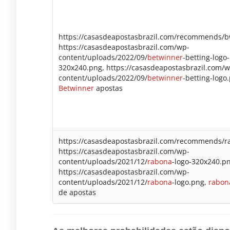
https://casasdeapostasbrazil.com/recommends/b
https://casasdeapostasbrazil.com/wp-
content/uploads/2022/09/
betwinner
-betting-logo-
320x240.png, https://casasdeapostasbrazil.com/w
content/uploads/2022/09/
betwinner
-betting-logo
Betwinner
apostas
https://casasdeapostasbrazil.com/recommends/r
https://casasdeapostasbrazil.com/wp-
content/uploads/2021/12/
rabona
-logo-320x240.pn
https://casasdeapostasbrazil.com/wp-
content/uploads/2021/12/
rabona
-logo.png,
rabon
de apostas