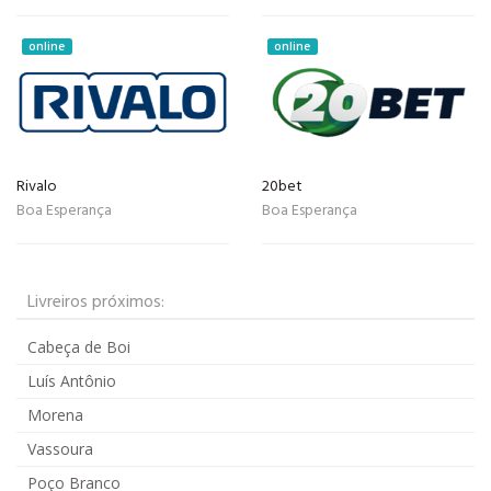
online
online
Rivalo
20bet
Boa Esperança
Boa Esperança
Livreiros próximos:
Cabeça de Boi
Luís Antônio
Morena
Vassoura
Poço Branco