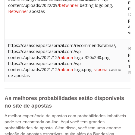
mui
content/uploads/2022/09/
betwinner
-betting-logo.png,
me
Betwinner
apostas
De
par
apo
viv
https://casasdeapostasbrazil.com/recommends/rabna/,
Bô
https://casasdeapostasbrazil.com/wp-
pri
content/uploads/2021/12/
rabona
-logo-320x240.png,
dep
https://casasdeapostasbrazil.com/wp-
100
content/uploads/2021/12/
rabona
-logo.png,
rabona
casino
R$
de apostas
As melhores probabilidades estão disponíveis
no site de apostas
A melhor experiência de apostas com probabilidades imbatíveis
pode ser encontrada on-line. Aqui você tem grandes
probabilidades de aposta. Além disso, você tem uma enorme
seleção de apostas esportivas, muito além da Bundesliga,