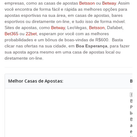
empresas, como as casas de apostas
Betsson
ou
Betway
. Assim
você encontra de forma fácil e rápida as melhores opções para
apostas esportivas na sua área, em casas de apostas, bares
esportivos ou diretamente on-line, e tudo isso de forma móvel.
Sites de apostas, como
Betway
, LeoVegas,
Betsson
, Dafabet,
Bet365
ou
22bet
, esperam por você com as melhores
probabilidades e um bônus de boas-vindas de R$600. Basta
clicar nas ofertas na sua cidade, em
Boa Esperança
, para fazer
sua aposta agora mesmo em uma casa de apostas local ou
diretamente on-line.
Melhor Casas de Apostas:
Bô
🇧
Bra
Pla
lic
Bra
apo
esp