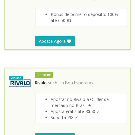
Bônus de primeiro depósito: 100%
até 650 R$
Aposta Agora
Premium
online
Rivalo
sucht in
Boa Esperança
Apostar no Rivalo a O líder de
mercado no Brasil ★
Aposta grátis até R$50 ✓
Suporta PIX ✓