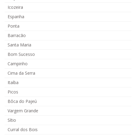
Icozeira
Espanha
Ponta
Barracão
Santa Maria
Bom Sucesso
Campinho
Cima da Serra
Itaíba
Picos
Bôca do Pajeú
Vargem Grande
Sítio
Curral dos Bois