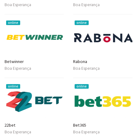
Boa Esperança
Boa Esperança
online
online
Betwinner
Rabona
Boa Esperança
Boa Esperança
online
online
22bet
Bet365
Boa Esperança
Boa Esperança