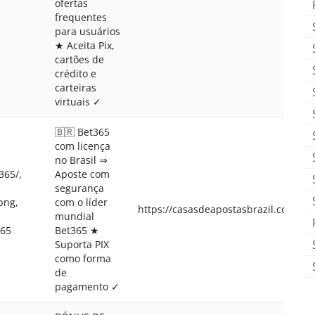
ofertas
frequentes
para usuários
★ Aceita Pix,
cartões de
crédito e
carteiras
virtuais ✓
🇧🇷 Bet365
com licença
no Brasil ⇒
365/,
Aposte com
segurança
png,
com o líder
https://casasdeapostasbrazil.com/r
mundial
365
Bet365 ★
Suporta PIX
como forma
de
pagamento ✓