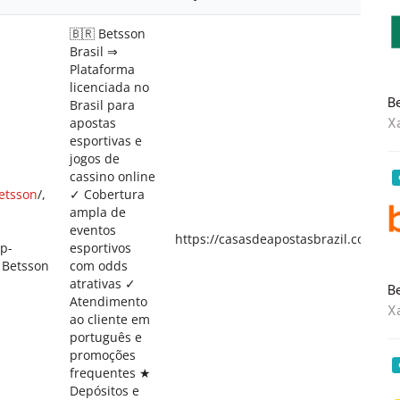
🇧🇷 Betsson
Brasil ⇒
Plataforma
licenciada no
B
Brasil para
X
apostas
esportivas e
jogos de
cassino online
etsson
/,
✓ Cobertura
ampla de
eventos
https://casasdeapostasbrazil.com/r
p-
esportivos
 Betsson
com odds
atrativas ✓
B
Atendimento
X
ao cliente em
português e
promoções
frequentes ★
Depósitos e