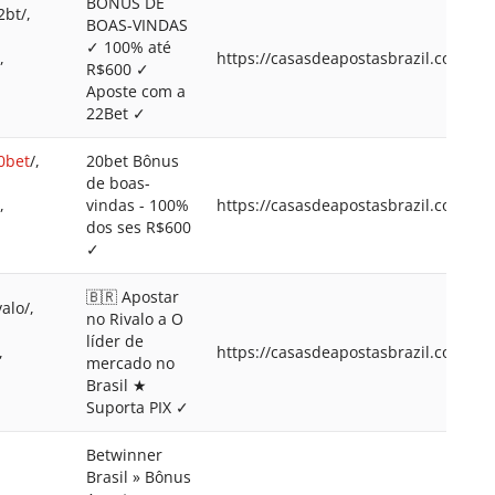
BÓNUS DE
bt/,
BOAS-VINDAS
✓ 100% até
,
https://casasdeapostasbrazil.com/r
R$600 ✓
Aposte com a
22Bet ✓
0bet
/,
20bet Bônus
de boas-
,
vindas - 100%
https://casasdeapostasbrazil.com/r
dos ses R$600
✓
🇧🇷 Apostar
alo/,
no Rivalo a O
líder de
,
https://casasdeapostasbrazil.com/r
mercado no
Brasil ★
Suporta PIX ✓
Betwinner
Brasil » Bônus