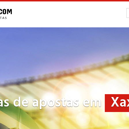
as de apostas em
Xa