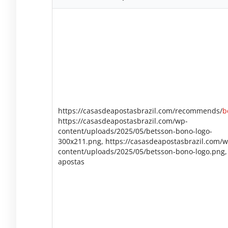
https://casasdeapostasbrazil.com/recommends/
b
https://casasdeapostasbrazil.com/wp-
content/uploads/2025/05/betsson-bono-logo-
300x211.png, https://casasdeapostasbrazil.com/w
content/uploads/2025/05/betsson-bono-logo.png,
apostas