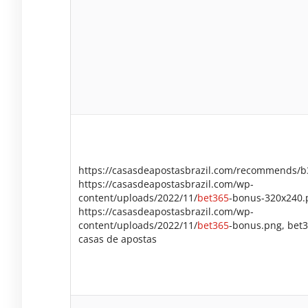
https://casasdeapostasbrazil.com/recommends/b
https://casasdeapostasbrazil.com/wp-
content/uploads/2022/11/
bet365
-bonus-320x240.
https://casasdeapostasbrazil.com/wp-
content/uploads/2022/11/
bet365
-bonus.png, bet
casas de apostas