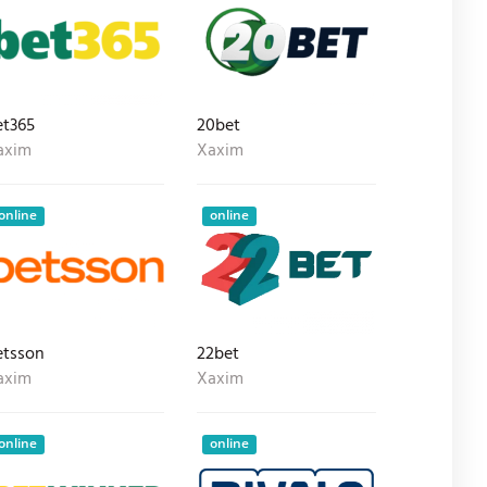
et365
20bet
axim
Xaxim
online
online
ecommends/betsson/
etsson
22bet
axim
Xaxim
online
online