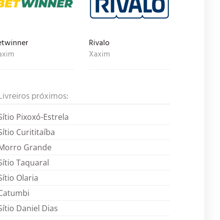
etwinner
Rivalo
axim
Xaxim
Livreiros próximos:
Sítio Pixoxó-Estrela
Sítio Curititaíba
Morro Grande
Sítio Taquaral
ecommends/bwarrior/
Sítio Olaria
Catumbi
Sítio Daniel Dias