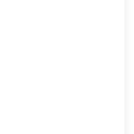
ecommends/bwinner/
ecommends/rabna/