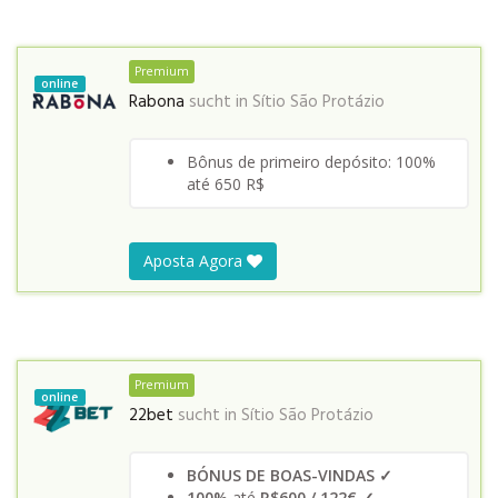
Premium
online
Rabona
sucht in
Sítio São Protázio
Bônus de primeiro depósito: 100%
até 650 R$
Aposta Agora
Premium
online
22bet
sucht in
Sítio São Protázio
BÓNUS DE BOAS-VINDAS ✓
100%
até
R$600 / 122€ ✓