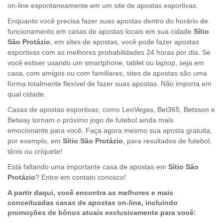
on-line espontaneamente em um site de apostas esportivas.
Enquanto você precisa fazer suas apostas dentro do horário de
funcionamento em casas de apostas locais em sua cidade
Sítio
São Protázio
, em sites de apostas, você pode fazer apostas
esportivas com as melhores probabilidades 24 horas por dia. Se
você estiver usando um smartphone, tablet ou laptop, seja em
casa, com amigos ou com familiares, sites de apostas são uma
forma totalmente flexível de fazer suas apostas. Não importa em
qual cidade.
Casas de apostas esportivas, como
LeoVegas, Bet365
, Betsson e
Betway tornam o próximo jogo de futebol ainda mais
emocionante para você. Faça agora mesmo sua aposta gratuita,
por exemplo, em
Sítio São Protázio
, para resultados de futebol,
tênis ou críquete!
Está faltando uma importante casa de apostas em
Sítio São
Protázio
? Entre em contato conosco!
A partir daqui, você encontra as melhores e mais
conceituadas casas de apostas on-line, incluindo
promoções de bônus atuais exclusivamente para você: