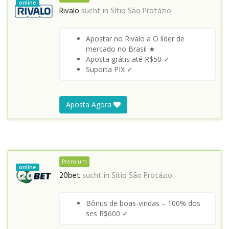
online
Rivalo
sucht in
Sítio São Protázio
Apostar no Rivalo a O líder de
mercado no Brasil ★
Aposta grátis até R$50 ✓
Suporta PIX ✓
Aposta Agora
Premium
online
20bet
sucht in
Sítio São Protázio
Bônus de boas-vindas – 100% dos
ses R$600 ✓