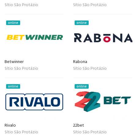
Sítio São Protázio
Sítio São Protázio
online
online
Betwinner
Rabona
Sítio São Protázio
Sítio São Protázio
online
online
Rivalo
22bet
Sítio São Protázio
Sítio São Protázio