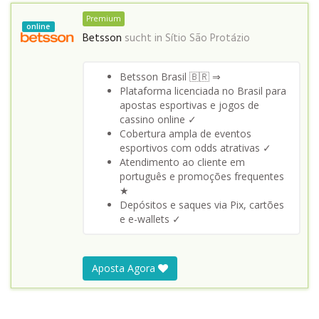
Premium
online
Betsson
sucht in
Sítio São Protázio
Betsson Brasil 🇧🇷 ⇒
Plataforma licenciada no Brasil para
apostas esportivas e jogos de
cassino online ✓
Cobertura ampla de eventos
esportivos com odds atrativas ✓
Atendimento ao cliente em
português e promoções frequentes
★
Depósitos e saques via Pix, cartões
e e-wallets ✓
Aposta Agora