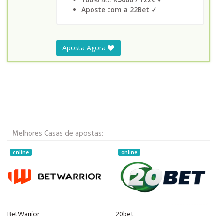
Aposte com a 22Bet ✓
Aposta Agora
Melhores Casas de apostas:
online
online
BetWarrior
20bet