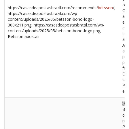
onl
https://casasdeapostasbrazil.com/recommends/
betsson
/,
Cob
https://casasdeapostasbrazil.com/wp-
amp
content/uploads/2025/05/betsson-bono-logo-
eve
300x211.png, https://casasdeapostasbrazil.com/wp-
esp
content/uploads/2025/05/betsson-bono-logo.png,
co
Betsson apostas
atr
Ate
ao 
por
pr
fre
Dep
saq
Pix
e-w
🇧
Bet
com
no 
Pla