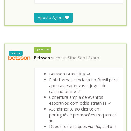
Aposta Agora
Premium
online
Betsson
sucht in
Sítio São Lázaro
Betsson Brasil 🇧🇷 ⇒
Plataforma licenciada no Brasil para
apostas esportivas e jogos de
cassino online ✓
Cobertura ampla de eventos
esportivos com odds atrativas ✓
Atendimento ao cliente em
português e promoções frequentes
★
Depósitos e saques via Pix, cartões