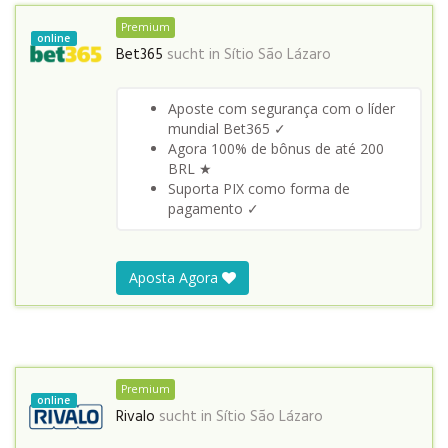
Premium
online
Bet365
sucht in
Sítio São Lázaro
Aposte com segurança com o líder
mundial Bet365 ✓
Agora 100% de bônus de até 200
BRL ★
Suporta PIX como forma de
pagamento ✓
Aposta Agora
Premium
online
Rivalo
sucht in
Sítio São Lázaro