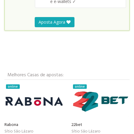
e e-wallets ✓
Aposta Agora
Melhores Casas de apostas:
online
online
Rabona
22bet
Sítio São Lázaro
Sítio São Lázaro