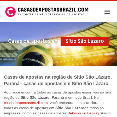
Skip
to
Toggl
main
navig
content
Casas de apostas em
Sítio São Lázaro
Casas de apostas na região de Sítio São Lázaro,
Paraná– casas de apostas em Sítio São Lázaro
Aqui você encontra todas as casas de apostas esportivas na sua
região de
Sítio São Lázaro, Paraná
e em todo Brasil. No
casasdeapostasbrazil.com
, você encontra uma lista clara de
todas as casas de apostas em
Sítio São Lázaro
de todos as
empresas, como as casas de apostas
Betsson
ou
Betway
. Assim