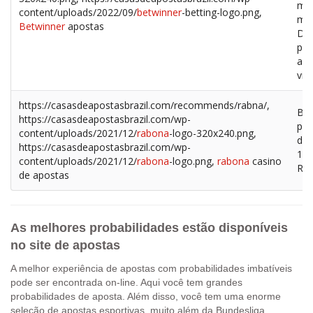
mui
content/uploads/2022/09/
betwinner
-betting-logo.png,
me
Betwinner
apostas
De
par
apo
viv
https://casasdeapostasbrazil.com/recommends/rabna/,
Bô
https://casasdeapostasbrazil.com/wp-
pri
content/uploads/2021/12/
rabona
-logo-320x240.png,
dep
https://casasdeapostasbrazil.com/wp-
100
content/uploads/2021/12/
rabona
-logo.png,
rabona
casino
R$
de apostas
As melhores probabilidades estão disponíveis
no site de apostas
A melhor experiência de apostas com probabilidades imbatíveis
pode ser encontrada on-line. Aqui você tem grandes
probabilidades de aposta. Além disso, você tem uma enorme
seleção de apostas esportivas, muito além da Bundesliga,