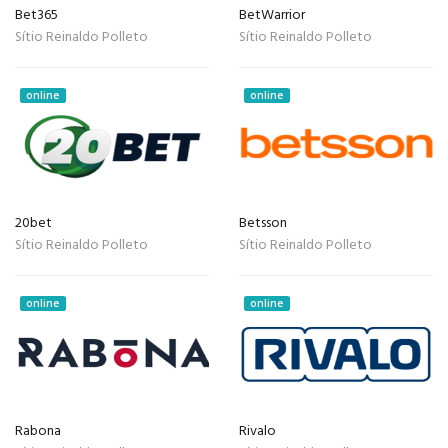
Bet365
BetWarrior
Sítio Reinaldo Polleto
Sítio Reinaldo Polleto
online
online
20bet
Betsson
Sítio Reinaldo Polleto
Sítio Reinaldo Polleto
online
online
Rabona
Rivalo