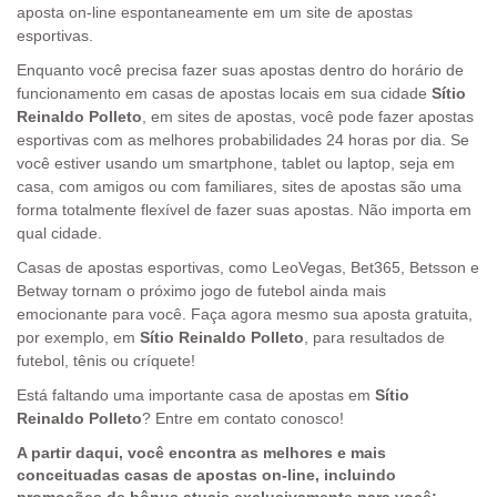
aposta on-line espontaneamente em um site de apostas
esportivas.
Enquanto você precisa fazer suas apostas dentro do horário de
funcionamento em casas de apostas locais em sua cidade
Sítio
Reinaldo Polleto
, em sites de apostas, você pode fazer apostas
esportivas com as melhores probabilidades 24 horas por dia. Se
você estiver usando um smartphone, tablet ou laptop, seja em
casa, com amigos ou com familiares, sites de apostas são uma
forma totalmente flexível de fazer suas apostas. Não importa em
qual cidade.
Casas de apostas esportivas, como
LeoVegas, Bet365
, Betsson e
Betway tornam o próximo jogo de futebol ainda mais
emocionante para você. Faça agora mesmo sua aposta gratuita,
por exemplo, em
Sítio Reinaldo Polleto
, para resultados de
futebol, tênis ou críquete!
Está faltando uma importante casa de apostas em
Sítio
Reinaldo Polleto
? Entre em contato conosco!
A partir daqui, você encontra as melhores e mais
conceituadas casas de apostas on-line, incluindo