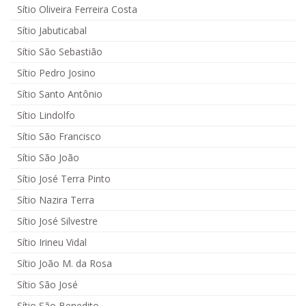
Sítio Oliveira Ferreira Costa
Sítio Jabuticabal
Sítio São Sebastião
Sítio Pedro Josino
Sítio Santo Antônio
Sítio Lindolfo
Sítio São Francisco
Sítio São João
Sítio José Terra Pinto
Sítio Nazira Terra
Sítio José Silvestre
Sítio Irineu Vidal
Sítio João M. da Rosa
Sítio São José
Sítio São Benedito