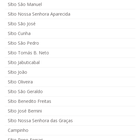
Sítio São Manuel
Sítio Nossa Senhora Aparecida
Sítio São José
Sítio Cunha
Sítio São Pedro
Sítio Tomás B. Neto
Sítio Jabuticabal
Sítio João
Sítio Oliveira
Sítio São Geraldo
Sítio Benedito Freitas
Sítio José Bernini
Sítio Nossa Senhora das Graças
Campinho
Sítio Reno Ferrari