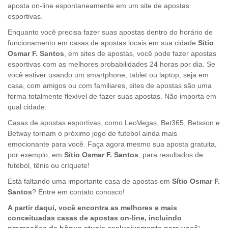
aposta on-line espontaneamente em um site de apostas
esportivas.
Enquanto você precisa fazer suas apostas dentro do horário de
funcionamento em casas de apostas locais em sua cidade
Sítio
Osmar F. Santos
, em sites de apostas, você pode fazer apostas
esportivas com as melhores probabilidades 24 horas por dia. Se
você estiver usando um smartphone, tablet ou laptop, seja em
casa, com amigos ou com familiares, sites de apostas são uma
forma totalmente flexível de fazer suas apostas. Não importa em
qual cidade.
Casas de apostas esportivas, como
LeoVegas, Bet365
, Betsson e
Betway tornam o próximo jogo de futebol ainda mais
emocionante para você. Faça agora mesmo sua aposta gratuita,
por exemplo, em
Sítio Osmar F. Santos
, para resultados de
futebol, tênis ou críquete!
Está faltando uma importante casa de apostas em
Sítio Osmar F.
Santos
? Entre em contato conosco!
A partir daqui, você encontra as melhores e mais
conceituadas casas de apostas on-line, incluindo