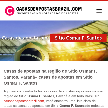
Skip
to
Toggl
main
navig
content
Casas de apostas em
Sítio Osmar F. Santos
Casas de apostas na região de Sítio Osmar F.
Santos, Paraná– casas de apostas em Sítio
Osmar F. Santos
Aqui você encontra todas as casas de apostas esportivas na sua
região de
Sítio Osmar F. Santos, Paraná
e em todo Brasil. No
casasdeapostasbrazil.com
, você encontra uma lista clara de
todas as casas de apostas em
Sítio Osmar F. Santos
de todos as