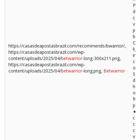
Pla
de 
cas
vol
púb
bra
Cob
https://casasdeapostasbrazil.com/recommends/bwarrior/,
lig
https://casasdeapostasbrazil.com/wp-
int
content/uploads/2025/04/
betwarrior
-long-300x211.png,
co
https://casasdeapostasbrazil.com/wp-
od
content/uploads/2025/04/
betwarrior
-long.png,
Betwarrior
Sup
dis
hor
ofe
fre
par
★ A
car
cré
car
vir