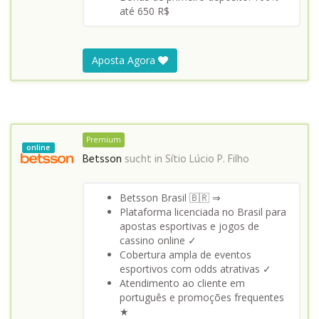
até 650 R$
Aposta Agora
Premium
online
Betsson
sucht in
Sítio Lúcio P. Filho
Betsson Brasil 🇧🇷 ⇒
Plataforma licenciada no Brasil para
apostas esportivas e jogos de
cassino online ✓
Cobertura ampla de eventos
esportivos com odds atrativas ✓
Atendimento ao cliente em
português e promoções frequentes
★