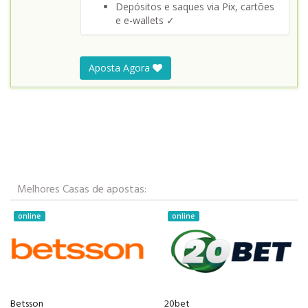
Depósitos e saques via Pix, cartões
e e-wallets ✓
Aposta Agora
Melhores Casas de apostas:
online
online
Betsson
20bet