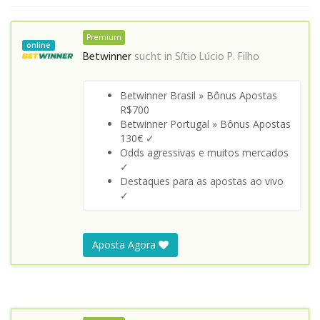
Premium
online
Betwinner
sucht in
Sítio Lúcio P. Filho
Betwinner Brasil » Bônus Apostas
R$700
Betwinner Portugal » Bônus Apostas
130€ ✓
Odds agressivas e muitos mercados
✓
Destaques para as apostas ao vivo
✓
Aposta Agora