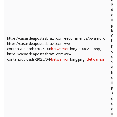
Pla
de 
cas
vol
púb
bra
Cob
https://casasdeapostasbrazil.com/recommends/bwarrior/,
lig
https://casasdeapostasbrazil.com/wp-
int
content/uploads/2025/04/
betwarrior
-long-300x211.png,
co
https://casasdeapostasbrazil.com/wp-
od
content/uploads/2025/04/
betwarrior
-long.png,
Betwarrior
Sup
dis
hor
ofe
fre
par
★ A
car
cré
car
vir