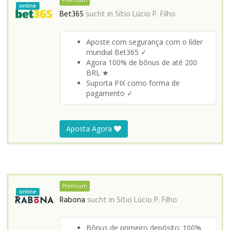
Premium
online
Bet365
sucht in
Sítio Lúcio P. Filho
Aposte com segurança com o líder
mundial Bet365 ✓
Agora 100% de bônus de até 200
BRL ★
Suporta PIX como forma de
pagamento ✓
Aposta Agora
Premium
online
Rabona
sucht in
Sítio Lúcio P. Filho
Bônus de primeiro depósito: 100%