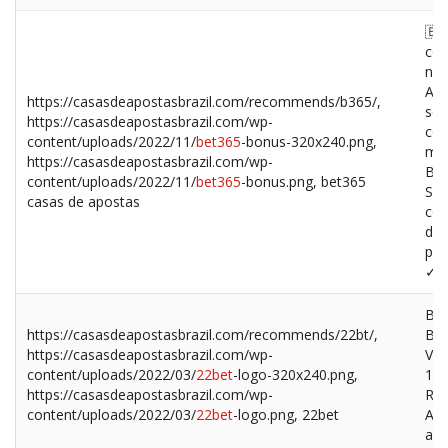
🇧
com
no 
Ap
https://casasdeapostasbrazil.com/recommends/b365/,
seg
https://casasdeapostasbrazil.com/wp-
com
content/uploads/2022/11/
bet365
-bonus-320x240.png,
mun
https://casasdeapostasbrazil.com/wp-
Be
content/uploads/2022/11/
bet365
-bonus.png, bet365
Sup
casas de apostas
co
de
pa
✓
BÓ
https://casasdeapostasbrazil.com/recommends/22bt/,
BO
https://casasdeapostasbrazil.com/wp-
VI
content/uploads/2022/03/
22bet
-logo-320x240.png,
100
https://casasdeapostasbrazil.com/wp-
R$
content/uploads/2022/03/
22bet
-logo.png, 22bet
Ap
a 2