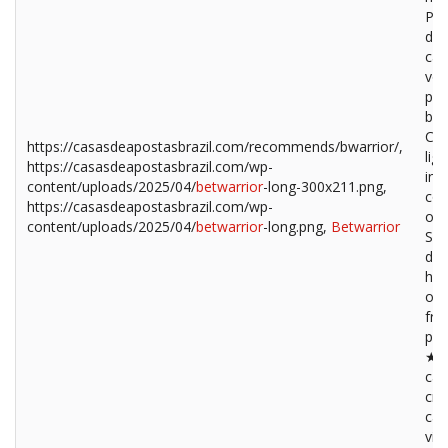
Pla
de 
cas
vol
púb
bra
Cob
https://casasdeapostasbrazil.com/recommends/bwarrior/,
lig
https://casasdeapostasbrazil.com/wp-
int
content/uploads/2025/04/
betwarrior
-long-300x211.png,
co
https://casasdeapostasbrazil.com/wp-
od
content/uploads/2025/04/
betwarrior
-long.png,
Betwarrior
Sup
dis
hor
ofe
fre
par
★ A
car
cré
car
vir