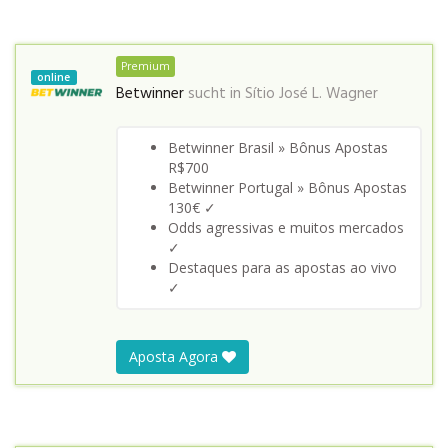
Premium
online
Betwinner
sucht in
Sítio José L. Wagner
Betwinner Brasil » Bônus Apostas
R$700
Betwinner Portugal » Bônus Apostas
130€ ✓
Odds agressivas e muitos mercados
✓
Destaques para as apostas ao vivo
✓
Aposta Agora