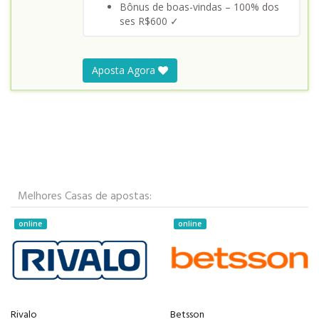
Bônus de boas-vindas – 100% dos
ses R$600 ✓
Aposta Agora
Melhores Casas de apostas:
online
online
Rivalo
Betsson