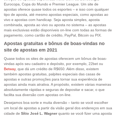
Eurocopa, Copa do Mundo e Premier League. Um site de
apostas oferece quase todos os esportes – e isso com qualquer
tipo de aposta, até mesmo apostas especiais, como apostas ao
vivo e apostas com handicap. Seja aposta simples, aposta
combinada, aposta ao vivo ou aposta no sistema – as apostas
mais exclusivas estão disponíveis on-line com todas as formas de
pagamento, como cartão de crédito, PayPal, Bitcoin ou PIX.
Apostas gratuitas e bônus de boas-vindas no
site de apostas
em 2021
Quase todos os sites de apostas oferecem um bônus de boas-
vindas após seu cadastro e depósito, por exemplo, 22bet ou
Betway
, que dá um crédito de R$650. Além disso, existem
também apostas gratuitas, palpites especiais das casas de
apostas e outras promoções para tornar sua experiência de
apostas ainda mais atrativa. A propósito, existem várias maneiras
absolutamente rápidas e seguras de depositar e sacar, o que
facilita sua diversão com apostas on-line.
Desejamos boa sorte e muita diversão – tanto se você escolher
um local de apostas a partir da visão geral dos endereços em sua
cidade de
Sítio José L. Wagner
quanto se você fizer uma aposta