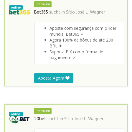
Premium
online
Bet365
sucht in
Sítio José L. Wagner
Aposte com segurança com o líder
mundial Bet365 ✓
Agora 100% de bônus de até 200
BRL ★
Suporta PIX como forma de
pagamento ✓
Aposta Agora
Premium
online
20bet
sucht in
Sítio José L. Wagner