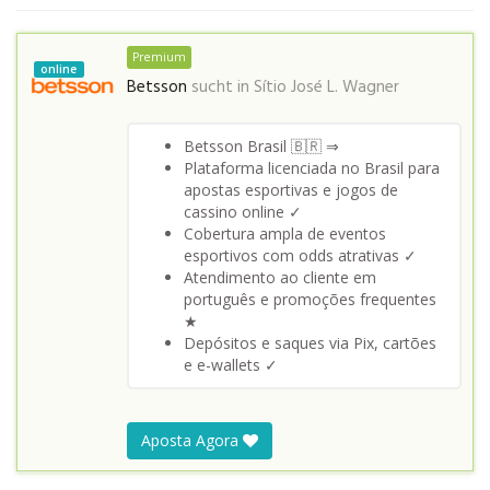
Premium
online
Betsson
sucht in
Sítio José L. Wagner
Betsson Brasil 🇧🇷 ⇒
Plataforma licenciada no Brasil para
apostas esportivas e jogos de
cassino online ✓
Cobertura ampla de eventos
esportivos com odds atrativas ✓
Atendimento ao cliente em
português e promoções frequentes
★
Depósitos e saques via Pix, cartões
e e-wallets ✓
Aposta Agora