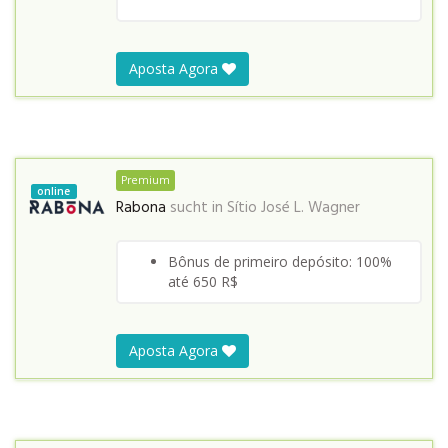
Aposta Agora
Premium
online
Rabona
sucht in
Sítio José L. Wagner
Bônus de primeiro depósito: 100%
até 650 R$
Aposta Agora