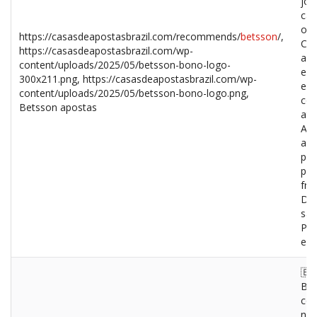
jog
cas
onl
https://casasdeapostasbrazil.com/recommends/
betsson
/,
Cob
https://casasdeapostasbrazil.com/wp-
amp
content/uploads/2025/05/betsson-bono-logo-
eve
300x211.png, https://casasdeapostasbrazil.com/wp-
esp
content/uploads/2025/05/betsson-bono-logo.png,
co
Betsson apostas
atr
Ate
ao 
por
pr
fre
Dep
saq
Pix
e-w
🇧
Bet
com
no 