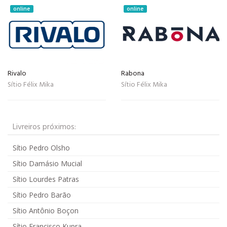
online
online
Rivalo
Rabona
Sítio Félix Mika
Sítio Félix Mika
Livreiros próximos:
Sítio Pedro Olsho
Sítio Damásio Mucial
Sítio Lourdes Patras
Sítio Pedro Barão
Sítio Antônio Boçon
Sítio Francisco Kupra