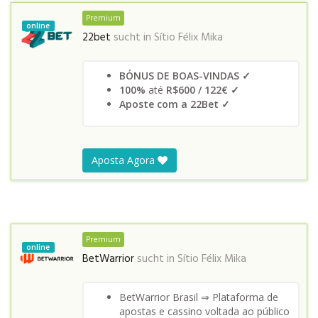
Premium
online
22bet
sucht in
Sítio Félix Mika
BÓNUS DE BOAS-VINDAS ✓
100%
até
R$600 / 122€ ✓
Aposte com a 22Bet ✓
Aposta Agora
Premium
online
BetWarrior
sucht in
Sítio Félix Mika
BetWarrior Brasil ⇒ Plataforma de
apostas e cassino voltada ao público