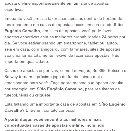
aposta on-line espontaneamente em um site de apostas
esportivas.
Enquanto você precisa fazer suas apostas dentro do horário de
funcionamento em casas de apostas locais em sua cidade
Sítio
Eugênio Carvalho
, em sites de apostas, você pode fazer
apostas esportivas com as melhores probabilidades 24 horas por
dia. Se você estiver usando um smartphone, tablet ou laptop,
seja em casa, com amigos ou com familiares, sites de apostas
são uma forma totalmente flexível de fazer suas apostas. Não
importa em qual cidade.
Casas de apostas esportivas, como
LeoVegas, Bet365
, Betsson e
Betway tornam o próximo jogo de futebol ainda mais
emocionante para você. Faça agora mesmo sua aposta gratuita,
por exemplo, em
Sítio Eugênio Carvalho
, para resultados de
futebol, tênis ou críquete!
Está faltando uma importante casa de apostas em
Sítio Eugênio
Carvalho
? Entre em contato conosco!
A partir daqui, você encontra as melhores e mais
conceituadas casas de apostas on-line, incluindo