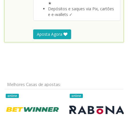
★
Depósitos e saques via Pix, cartões
e e-wallets ✓
Aposta Agora
Melhores Casas de apostas:
online
online