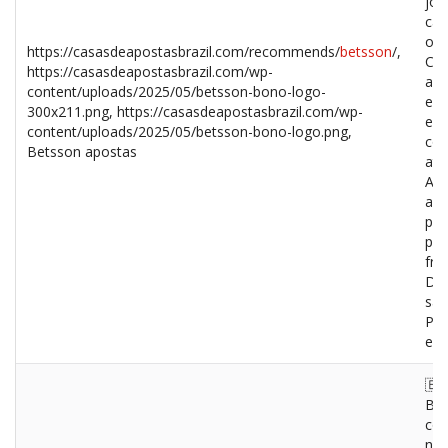
jog
cas
onl
https://casasdeapostasbrazil.com/recommends/
betsson
/,
Cob
https://casasdeapostasbrazil.com/wp-
amp
content/uploads/2025/05/betsson-bono-logo-
eve
300x211.png, https://casasdeapostasbrazil.com/wp-
esp
content/uploads/2025/05/betsson-bono-logo.png,
co
Betsson apostas
atr
Ate
ao 
por
pr
fre
Dep
saq
Pix
e-w
🇧
Bet
com
no 