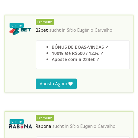
Premium
online
22bet
sucht in
Sítio Eugênio Carvalho
BÓNUS DE BOAS-VINDAS ✓
100%
até
R$600 / 122€ ✓
Aposte com a 22Bet ✓
Aposta Agora
Premium
online
Rabona
sucht in
Sítio Eugênio Carvalho